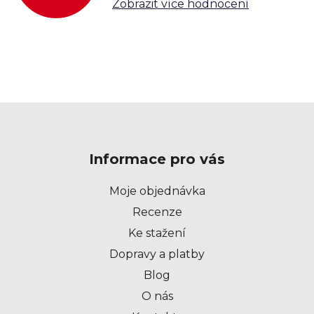
Zobrazit více hodnocení
i
s
u
Z
á
p
Informace pro vás
a
t
Moje objednávka
í
Recenze
Ke stažení
Dopravy a platby
Blog
O nás