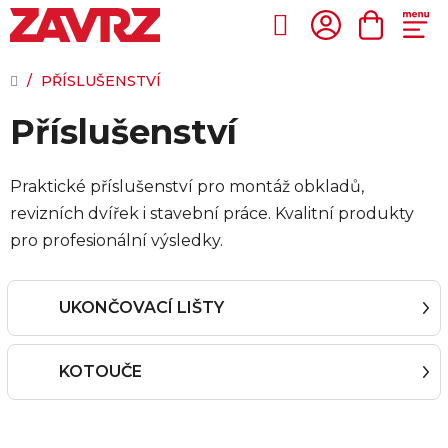
Přejít
na
Hledat
NÁKUP
obsah
KOŠÍK
DOMŮ
/
PŘÍSLUŠENSTVÍ
Příslušenství
Praktické příslušenství pro montáž obkladů,
revizních dvířek i stavební práce. Kvalitní produkty
pro profesionální výsledky.
UKONČOVACÍ LIŠTY
KOTOUČE