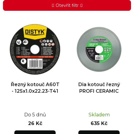
Otevřít filtr
V
ý
p
i
s
p
r
o
d
Řezný kotouč A60T
Dia kotouč řezný
u
- 125x1.0x22.23-T41
PROFI CERAMIC
k
t
ů
Do 5 dnů
Skladem
26 Kč
635 Kč