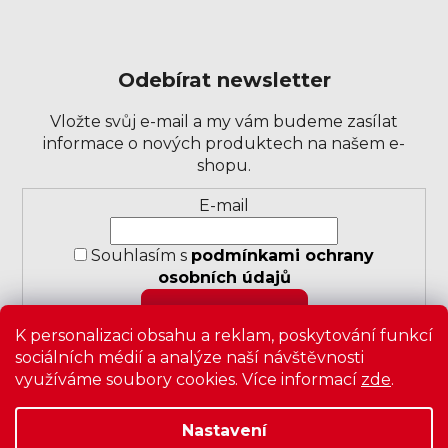
Odebírat newsletter
Vložte svůj e-mail a my vám budeme zasílat
informace o nových produktech na našem e-
shopu.
Přihlášení
E-mail
k
odběru
Souhlasím s
podmínkami ochrany
novinek
osobních údajů
PŘIHLÁSIT SE
K personalizaci obsahu a reklam, poskytování funkcí
sociálních médií a analýze naší návštěvnosti
využíváme soubory cookies. Více informací
zde
.
Nastavení
Copyright 2026
Zavrz
. Všechna práva vyhrazena.
Upravit