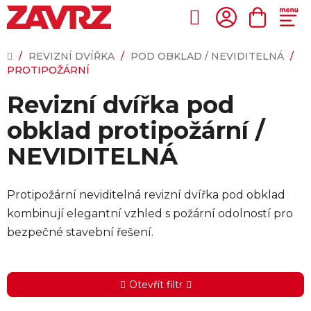
Přejít
na
Hledat
NÁKUP
obsah
KOŠÍK
DOMŮ
/
REVIZNÍ DVÍŘKA
/
POD OBKLAD / NEVIDITELNÁ
/
PROTIPOŽÁRNÍ
Revizní dvířka pod
obklad protipožární /
NEVIDITELNÁ
Protipožární neviditelná revizní dvířka pod obklad
kombinují elegantní vzhled s požární odolností pro
bezpečné stavební řešení.
Otevřít filtr