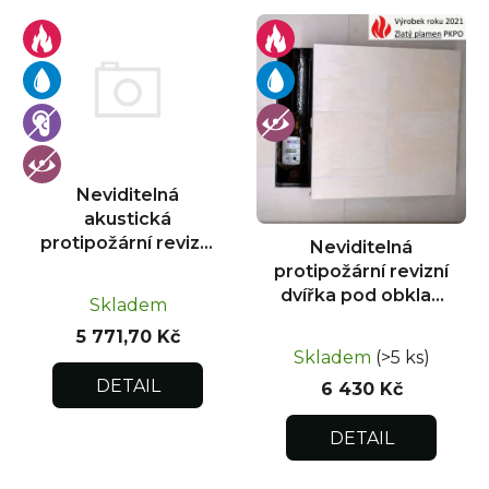
V
ý
p
i
s
p
r
Neviditelná
o
akustická
d
protipožární revizní
Neviditelná
u
dvířka pod obklad
protipožární revizní
300x300
k
dvířka pod obklad
Skladem
300x600
t
5 771,70 Kč
ů
Skladem
(>5 ks)
DETAIL
6 430 Kč
DETAIL