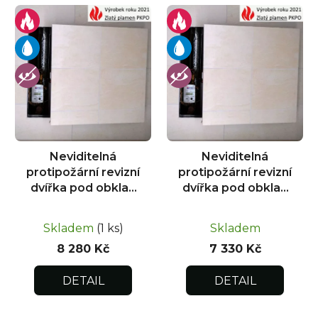
Neviditelná
Neviditelná
protipožární revizní
protipožární revizní
dvířka pod obklad
dvířka pod obklad
600x800
600x600
Skladem
(1 ks)
Skladem
8 280 Kč
7 330 Kč
DETAIL
DETAIL