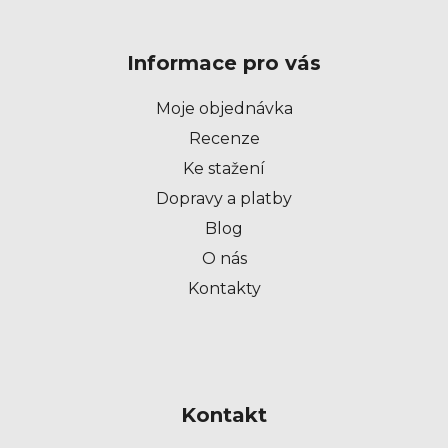
á
p
Informace pro vás
a
t
Moje objednávka
í
Recenze
Ke stažení
Dopravy a platby
Blog
O nás
Kontakty
Kontakt