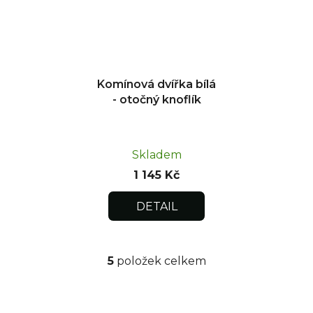
Komínová dvířka bílá
- otočný knoflík
Skladem
1 145 Kč
DETAIL
5
položek celkem
O
v
l