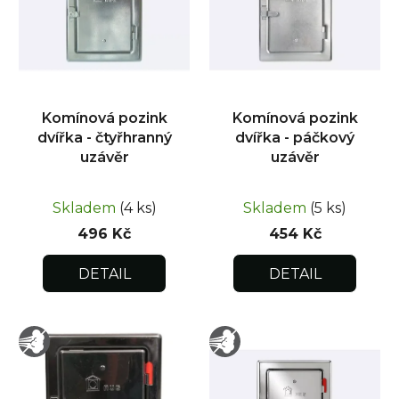
s
p
r
o
d
Komínová pozink
Komínová pozink
u
dvířka - čtyřhranný
dvířka - páčkový
k
uzávěr
uzávěr
t
ů
Skladem
(4 ks)
Skladem
(5 ks)
496 Kč
454 Kč
DETAIL
DETAIL