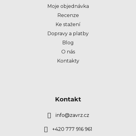
t
Moje objednávka
í
Recenze
Ke stažení
Dopravy a platby
Blog
O nás
Kontakty
Kontakt
info
@
zavrz.cz
+420 777 916 961