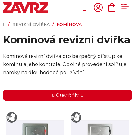
Přejít
na
Hledat
NÁKUP
obsah
KOŠÍK
DOMŮ
/
REVIZNÍ DVÍŘKA
/
KOMÍNOVÁ
Komínová revizní dvířka
Komínová revizní dvířka pro bezpečný přístup ke
komínu a jeho kontrole. Odolné provedení splňuje
nároky na dlouhodobé používání.
Otevřít filtr
V
ý
p
i