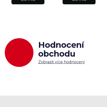
Hodnocení
obchodu
Zobrazit více hodnocení
Z
á