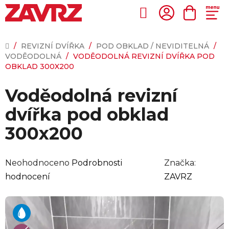
Přejít
na
Hledat
NÁKUP
obsah
KOŠÍK
DOMŮ
/
REVIZNÍ DVÍŘKA
/
POD OBKLAD / NEVIDITELNÁ
/
VODĚODOLNÁ
/
VODĚODOLNÁ REVIZNÍ DVÍŘKA POD
OBKLAD 300X200
Voděodolná revizní
dvířka pod obklad
300x200
Průměrné
Neohodnoceno
Podrobnosti
Značka:
hodnocení
hodnocení
ZAVRZ
produktu
je
0,0