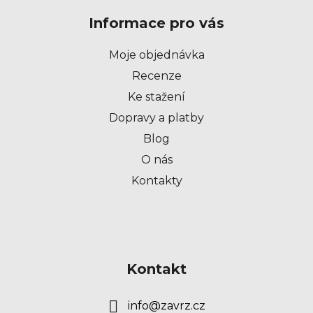
p
Informace pro vás
a
t
Moje objednávka
í
Recenze
Ke stažení
Dopravy a platby
Blog
O nás
Kontakty
Kontakt
info
@
zavrz.cz