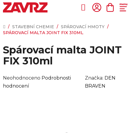
Přejít
na
Hledat
NÁKUP
obsah
KOŠÍK
DOMŮ
/
STAVEBNÍ CHEMIE
/
SPÁROVACÍ HMOTY
/
SPÁROVACÍ MALTA JOINT FIX 310ML
Spárovací malta JOINT
FIX 310ml
Průměrné
Neohodnoceno
Podrobnosti
Značka:
DEN
hodnocení
hodnocení
BRAVEN
produktu
je
0,0
z
5