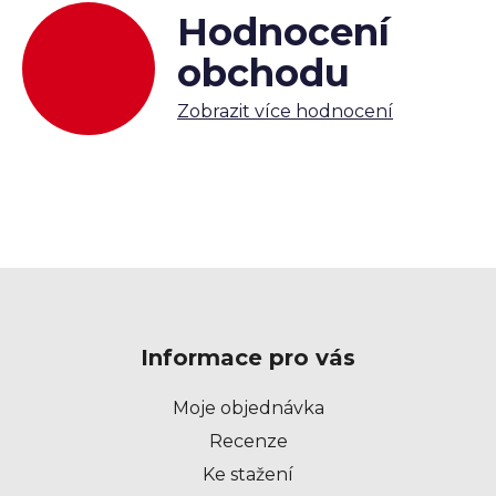
Hodnocení
obchodu
Zobrazit více hodnocení
Z
á
p
Informace pro vás
a
t
Moje objednávka
í
Recenze
Ke stažení