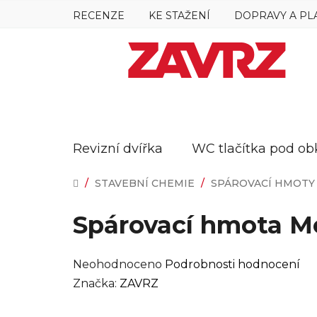
Přejít
RECENZE
KE STAŽENÍ
DOPRAVY A PL
na
obsah
Revizní dvířka
WC tlačítka pod ob
DOMŮ
/
STAVEBNÍ CHEMIE
/
SPÁROVACÍ HMOTY
Spárovací hmota Mo
Průměrné
Neohodnoceno
Podrobnosti hodnocení
hodnocení
Značka:
ZAVRZ
produktu