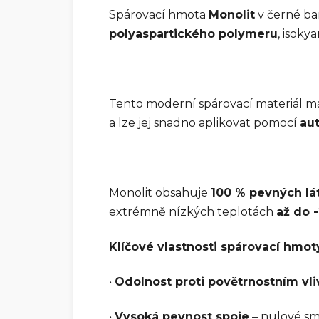
Spárovací hmota
Monolit
v černé ba
polyaspartického polymeru
, isoky
Tento moderní spárovací materiál 
a lze jej snadno aplikovat pomocí
aut
Monolit obsahuje
100 % pevných lá
extrémně nízkých teplotách
až do -
Klíčové vlastnosti spárovací hmot
•
Odolnost proti povětrnostním vl
•
Vysoká pevnost spoje
– nulové smr