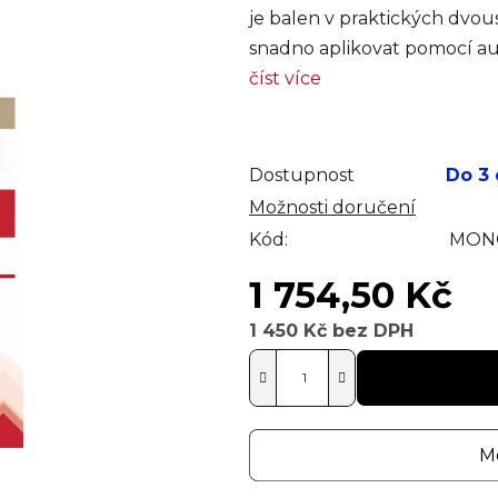
je balen v praktických dvou
snadno aplikovat pomocí aut
číst více
Dostupnost
Do 3
Možnosti doručení
Kód:
MONO
1 754,50 Kč
1 450 Kč bez DPH
Měrná cena:
Mo