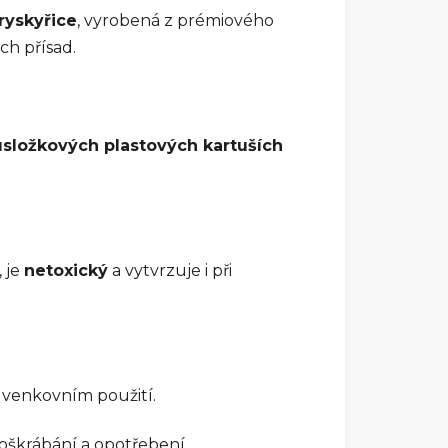
ryskyřice
, vyrobená z prémiového
ch přísad.
složkových plastových kartuších
, je
netoxický
a vytvrzuje i při
i venkovním použití.
poškrábání a opotřebení.