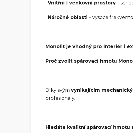
•
Vnitřní i venkovní prostory
– schod
•
Náročné oblasti
– vysoce frekvent
Monolit je vhodný pro interiér i e
Proč zvolit spárovací hmotu Monol
Díky svým
vynikajícím mechanickým
profesionály.
Hledáte kvalitní spárovací hmotu 