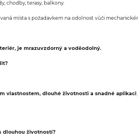
y, chodby, terasy, balkony.
ovaná místa s požadavkem na odolnost vůči mechanické
xteriér, je mrazuvzdorný a voděodolný.
it?
 vlastnostem, dlouhé životnosti a snadné aplikaci
s dlouhou životností?