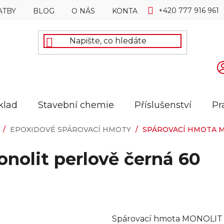
+420 777 916 961
ATBY
BLOG
O NÁS
KONTAKTY
klad
Stavební chemie
Příslušenství
Pr
/
EPOXIDOVÉ SPÁROVACÍ HMOTY
/
SPÁROVACÍ HMOTA M
nolit perlově černá 60
Spárovací hmota MONOLIT v