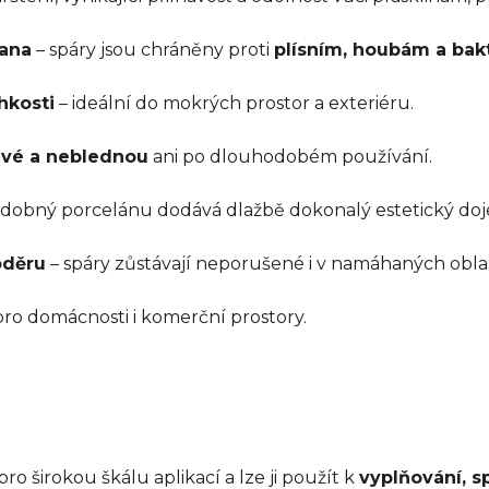
rana
– spáry jsou chráněny proti
plísním, houbám a bak
hkosti
– ideální do mokrých prostor a exteriéru.
livé a neblednou
ani po dlouhodobém používání.
dobný porcelánu dodává dlažbě dokonalý estetický do
oděru
– spáry zůstávají neporušené i v namáhaných obla
pro domácnosti i komerční prostory.
ro širokou škálu aplikací a lze ji použít k
vyplňování, s