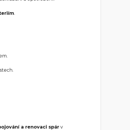
teriím
.
jem.
stech.
pojování a renovaci spár
v