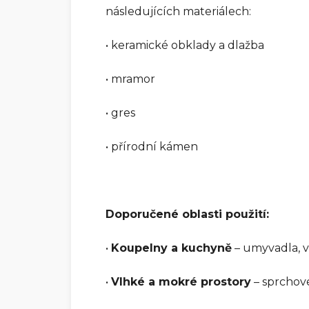
následujících materiálech:
• keramické obklady a dlažba
• mramor
• gres
• přírodní kámen
Doporučené oblasti použití:
•
Koupelny a kuchyně
– umyvadla, v
•
Vlhké a mokré prostory
– sprchové