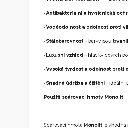
•
Antibakteriální a hygienická och
•
Voděodolnost a odolnost proti vl
•
Stálobarevnost
– barvy jsou
trvan
•
Luxusní vzhled
– hladký povrch po
•
Vysoká tvrdost a odolnost proti 
•
Snadná údržba a čištění
– ideální 
Použití spárovací hmoty Monolit
Spárovací hmota
Monolit
je vhodná p