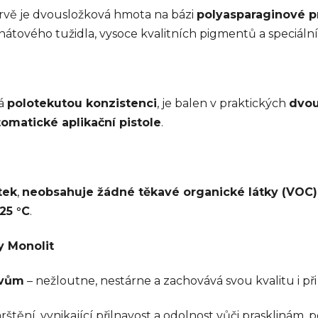
rvě je dvousložková hmota na bázi
polyasparaginové p
anátového tužidla, vysoce kvalitních pigmentů a speciální
má
polotekutou konzistenci
, je balen v praktických
dvou
omatické aplikační pistole
.
tek
,
neobsahuje žádné těkavé organické látky (VOC)
25 °C
.
y Monolit
ivům
– nežloutne, nestárne a zachovává svou kvalitu i př
štění, vynikající přilnavost a odolnost vůči prasklinám, 