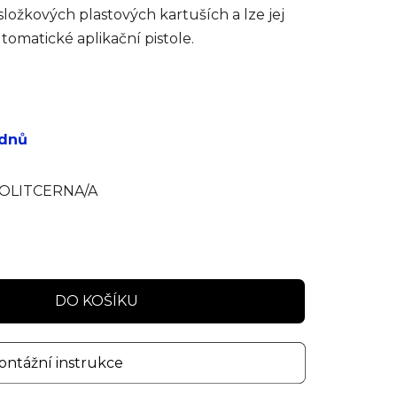
složkových plastových kartuších a lze jej
omatické aplikační pistole.
 dnů
LITCERNA/A
DO KOŠÍKU
ntážní instrukce