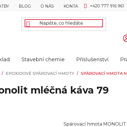
+420 777 916 961
ATBY
BLOG
O NÁS
KONTAKTY
klad
Stavební chemie
Příslušenství
Pr
/
EPOXIDOVÉ SPÁROVACÍ HMOTY
/
SPÁROVACÍ HMOTA M
onolit mléčná káva 79
Spárovací hmota MONOLIT 