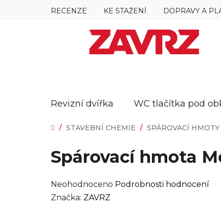
Přejít
RECENZE
KE STAŽENÍ
DOPRAVY A PL
na
obsah
Revizní dvířka
WC tlačítka pod ob
DOMŮ
/
STAVEBNÍ CHEMIE
/
SPÁROVACÍ HMOTY
Spárovací hmota M
Průměrné
Neohodnoceno
Podrobnosti hodnocení
hodnocení
Značka:
ZAVRZ
produktu