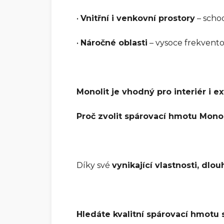
•
Vnitřní i venkovní prostory
– schod
•
Náročné oblasti
– vysoce frekvent
Monolit je vhodný pro interiér i e
Proč zvolit spárovací hmotu Monol
Díky své
vynikající vlastnosti, dlo
Hledáte kvalitní spárovací hmotu 