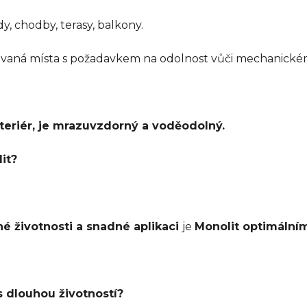
y, chodby, terasy, balkony.
ovaná místa s požadavkem na odolnost vůči mechanické
xteriér, je mrazuvzdorný a voděodolný.
it?
uhé životnosti a snadné aplikaci
je
Monolit optimální
s dlouhou životností?