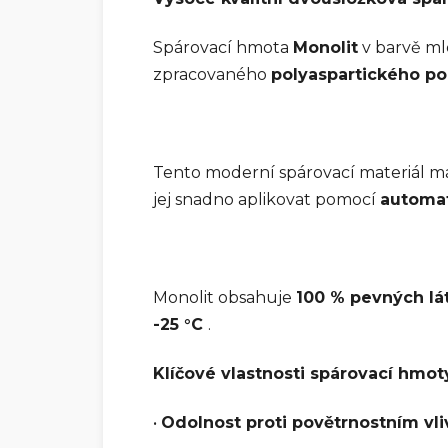
Spárovací hmota
Monolit
v barvě ml
zpracovaného
polyaspartického p
Tento moderní spárovací materiál 
jej snadno aplikovat pomocí
automat
Monolit obsahuje
100 % pevných l
-25 °C
.
Klíčové vlastnosti spárovací hmot
•
Odolnost proti povětrnostním vl