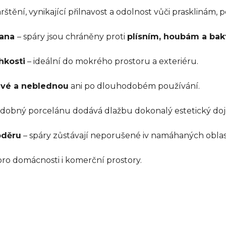
štění, vynikající přilnavost a odolnost vůči prasklinám, 
rana
– spáry jsou chráněny proti
plísním, houbám a bak
hkosti
– ideální do mokrého prostoru a exteriéru.
livé a neblednou
ani po dlouhodobém používání.
dobný porcelánu dodává dlažbu dokonalý estetický do
oděru
– spáry zůstávají neporušené iv namáhaných oblas
pro domácnosti i komerční prostory.