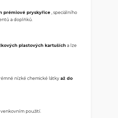
n prémiové pryskyřice
, speciálního
mentů a doplňků.
žkových plastových kartuších
a lze
trémně nízké chemické látky
až do
i venkovním použití.