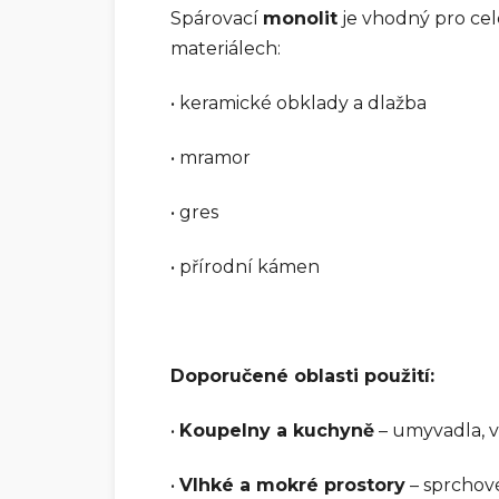
Spárovací
monolit
je vhodný pro celo
materiálech:
• keramické obklady a dlažba
• mramor
• gres
• přírodní kámen
Doporučené oblasti použití:
•
Koupelny a kuchyně
– umyvadla, v
•
Vlhké a mokré prostory
– sprchové