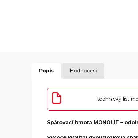
Popis
Hodnocení
technický list mo
Spárovací hmota MONOLIT – odolná
Vysoce kvalitní dvousložková spá