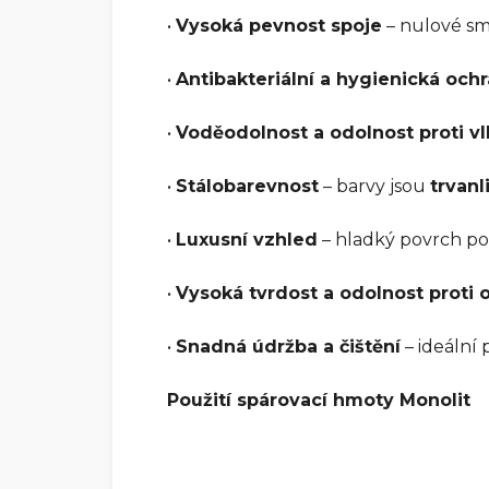
•
Vysoká pevnost spoje
– nulové smr
•
Antibakteriální a hygienická och
•
Voděodolnost a odolnost proti vl
•
Stálobarevnost
– barvy jsou
trvan
•
Luxusní vzhled
– hladký povrch po
•
Vysoká tvrdost a odolnost proti 
•
Snadná údržba a čištění
– ideální 
Použití spárovací hmoty Monolit