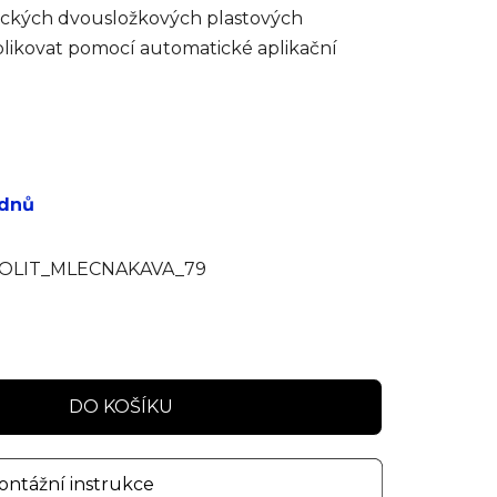
ktických dvousložkových plastových
aplikovat pomocí automatické aplikační
 dnů
LIT_MLECNAKAVA_79
DO KOŠÍKU
ntážní instrukce