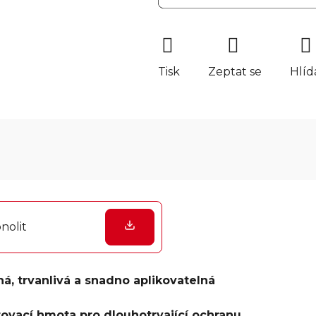
Tisk
Zeptat se
Hlíd
nolit
, trvanlivá a snadno aplikovatelná
rovací hmota pro dlouhotrvající ochranu