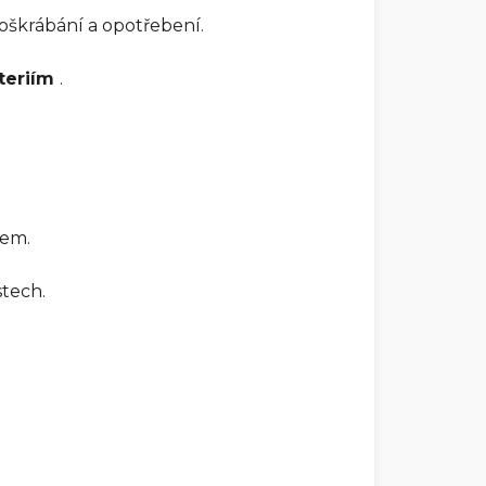
poškrábání a opotřebení.
teriím
.
jem.
tech.