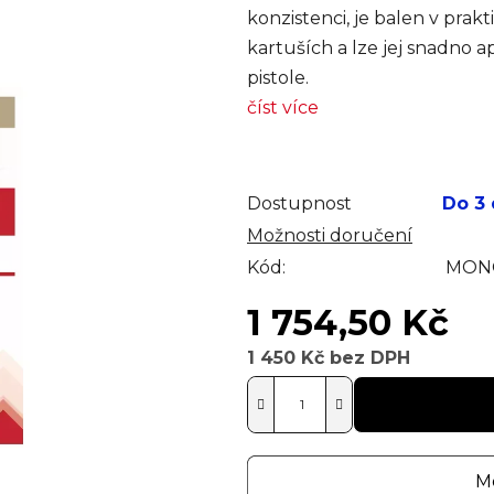
konzistenci, je balen v pra
kartuších a lze jej snadno 
pistole.
číst více
Dostupnost
Do 3
Možnosti doručení
Kód:
MONO
1 754,50 Kč
1 450 Kč bez DPH
Měrná cena:
Mo