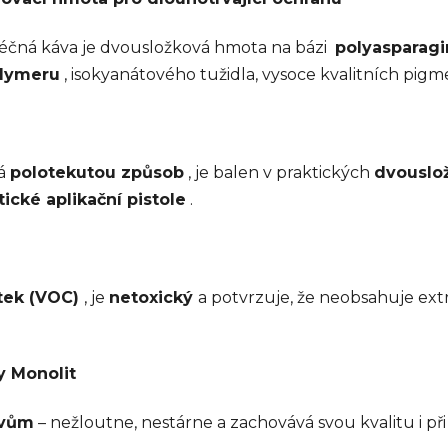
éčná káva je dvousložková hmota na bázi
polyasparagi
olymeru
, isokyanátového tužidla, vysoce kvalitních pig
má
polotekutou způsob
, je balen v praktických
dvouslo
ické aplikační pistole
.
átek
(VOC)
,
je
netoxický
a potvrzuje, že neobsahuje ex
y Monolit
ivům
– nežloutne, nestárne a zachovává svou kvalitu i př