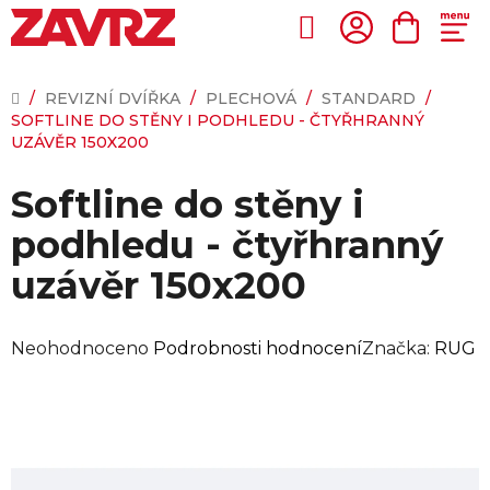
Přejít
na
Hledat
NÁKUP
obsah
KOŠÍK
DOMŮ
/
REVIZNÍ DVÍŘKA
/
PLECHOVÁ
/
STANDARD
/
SOFTLINE DO STĚNY I PODHLEDU - ČTYŘHRANNÝ
UZÁVĚR 150X200
Softline do stěny i
podhledu - čtyřhranný
uzávěr 150x200
Průměrné
Neohodnoceno
Podrobnosti hodnocení
Značka:
RUG
hodnocení
produktu
je
0,0