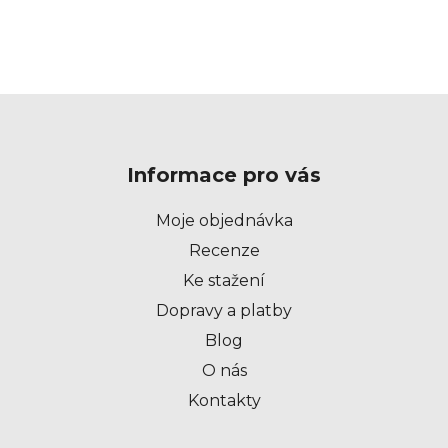
Z
á
p
Informace pro vás
a
t
Moje objednávka
í
Recenze
Ke stažení
Dopravy a platby
Blog
O nás
Kontakty