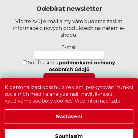
Odebírat newsletter
Vložte svůj e-mail a my vám budeme zasílat
informace o nových produktech na našem e-
shopu.
Přihlášení
E-mail
k
odběru
Souhlasím s
podmínkami ochrany
novinek
osobních údajů
PŘIHLÁSIT SE
K personalizaci obsahu a reklam, poskytování funkcí
sociálních médií a analýze naší návštěvnosti
využíváme soubory cookies. Více informací
zde
.
Nastavení
Copyright 2026
Zavrz
. Všechna práva vyhrazena.
Upravit
nastavení cookies
|
Obchodní podmínky
|
Ochrana
osobních údajů
Souhlasím