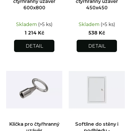
čtyřhranný uzávěr
čtyřhranný uzávěr
600x800
450x450
Skladem
(>5 ks)
Skladem
(>5 ks)
1 214 Kč
538 Kč
DETAIL
DETAIL
Klička pro čtyřhranný
Softline do stěny i
uzávěr
podhledu -