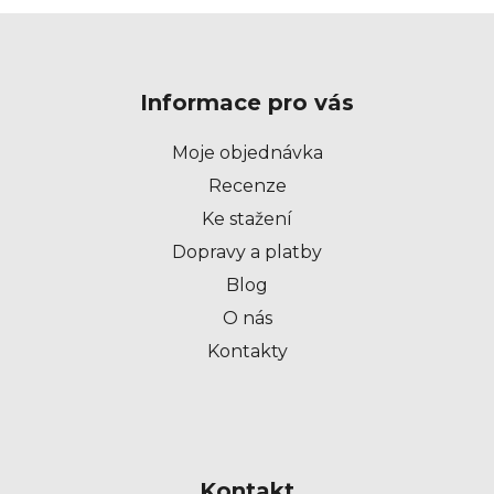
Z
á
p
Informace pro vás
a
t
Moje objednávka
í
Recenze
Ke stažení
Dopravy a platby
Blog
O nás
Kontakty
Kontakt