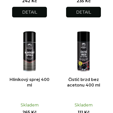
242 Kč
235 Kč
DETAIL
DETAIL
Hliníkový sprej 400
Čistič brzd bez
ml
acetonu 400 ml
Skladem
Skladem
265 Kč
111 Kč