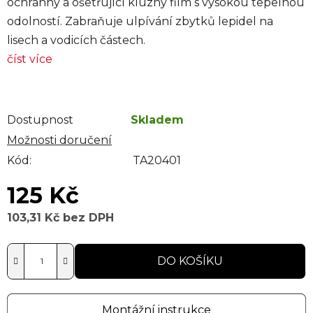
ochranný a ošetřující kluzný film s vysokou tepelnou
odolností. Zabraňuje ulpívání zbytků lepidel na
lisech a vodicích částech.
číst více
Dostupnost
Skladem
Možnosti doručení
Kód:
TA20401
125 Kč
103,31 Kč bez DPH
Měrná cena:
DO KOŠÍKU
Montážní instrukce