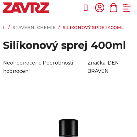
Přejít
na
Hledat
NÁKUP
obsah
KOŠÍK
DOMŮ
/
STAVEBNÍ CHEMIE
/
SILIKONOVÝ SPREJ 400ML
Silikonový sprej 400ml
Průměrné
Neohodnoceno
Podrobnosti
Značka:
DEN
hodnocení
hodnocení
BRAVEN
produktu
je
0,0
z
5
hvězdiček.