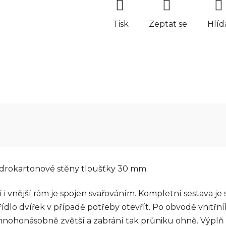
Tisk
Zeptat se
Hlíd
ádrokartonové stěny tloušťky 30 mm.
řní i vnější rám je spojen svařováním. Kompletní sestava
ídlo dvířek v případě potřeby otevřít. Po obvodě vnitřní
ě mnohonásobně zvětší a zabrání tak průniku ohně. Výplň