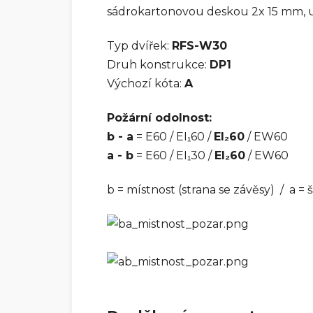
sádrokartonovou deskou 2x 15 mm,
Typ dvířek:
RFS-W30
Druh konstrukce:
DP1
Výchozí kóta:
A
Požární odolnost:
b - a
= E60 / EI₁60 /
EI₂60
/ EW60
a - b
= E60 / EI₁30 /
EI₂60
/ EW60
b = místnost (strana se závěsy) / a =