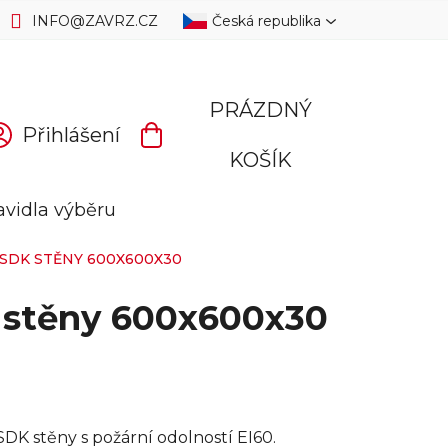
INFO
@
ZAVRZ.CZ
Česká republika
PRÁZDNÝ
Přihlášení
NÁKUPNÍ
KOŠÍK
KOŠÍK
avidla výběru
 SDK STĚNY 600X600X30
K stěny 600x600x30
SDK stěny s požární odolností EI60.