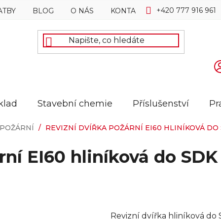
+420 777 916 961
ATBY
BLOG
O NÁS
KONTAKTY
klad
Stavební chemie
Příslušenství
Pr
POŽÁRNÍ
/
REVIZNÍ DVÍŘKA POŽÁRNÍ EI60 HLINÍKOVÁ DO
ární EI60 hliníková do SD
Revizní dvířka hliníková do 