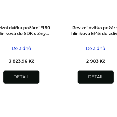
izní dvířka požární EI60
Revizní dvířka požárn
liníková do SDK stěny
hliníková EI45 do zdi
500x500x25
300x300x25
Do 3 dnů
Do 3 dnů
3 823,96 Kč
2 983 Kč
DETAIL
DETAIL