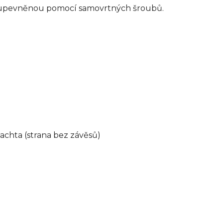
 upevněnou pomocí samovrtných šroubů.
 šachta (strana bez závěsů)