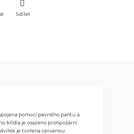
at
Sdílet
 je spojena pomocí pevného pantu a
ho křídla je osazeno protipožární
 dvířek je tvořena červenou