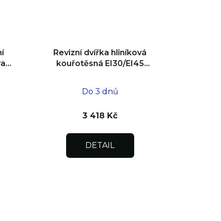
í
Revizní dvířka hliníková
va
kouřotěsná EI30/EI45
500x500x25
Do 3 dnů
3 418 Kč
DETAIL