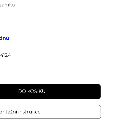
 zámku.
 dnů
4124
DO KOŠÍKU
ntážní instrukce