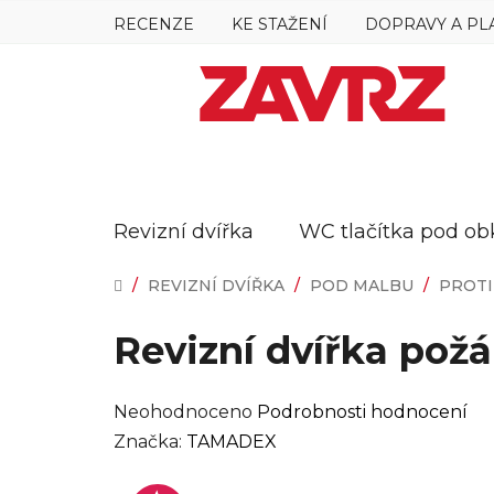
Přejít
RECENZE
KE STAŽENÍ
DOPRAVY A PL
na
obsah
Revizní dvířka
WC tlačítka pod ob
DOMŮ
/
REVIZNÍ DVÍŘKA
/
POD MALBU
/
PROTI
Revizní dvířka pož
Průměrné
Neohodnoceno
Podrobnosti hodnocení
hodnocení
Značka:
TAMADEX
produktu