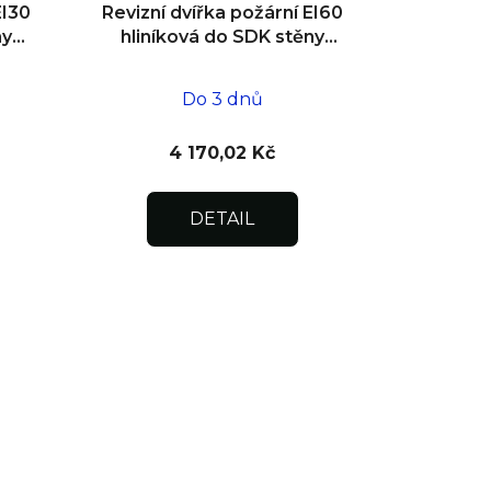
EI30
Revizní dvířka požární EI60
ny
hliníková do SDK stěny
600x600x25
Do 3 dnů
4 170,02 Kč
DETAIL