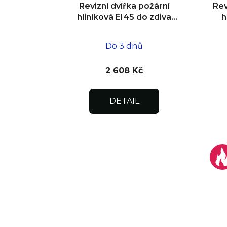
Revizní dvířka požární
Rev
hliníková EI45 do zdiva
h
200x200x25
Do 3 dnů
2 608 Kč
DETAIL