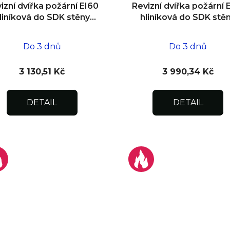
izní dvířka požární EI60
Revizní dvířka požární 
liníková do SDK stěny
hliníková do SDK stě
300x300x25
600x800x15
Do 3 dnů
Do 3 dnů
3 130,51 Kč
3 990,34 Kč
DETAIL
DETAIL