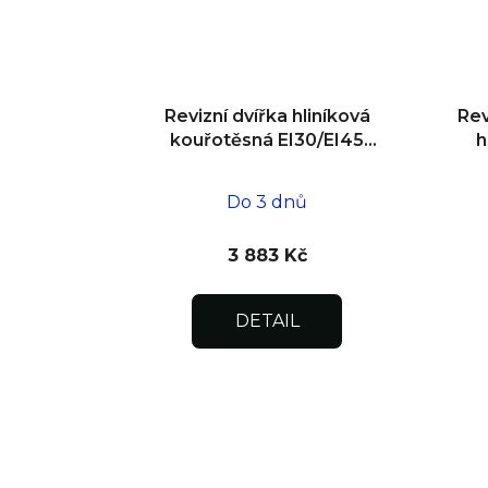
Revizní dvířka hliníková
Rev
kouřotěsná EI30/EI45
h
600x600x25
Do 3 dnů
3 883 Kč
DETAIL