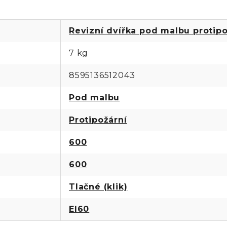
Revizní dvířka pod malbu protipo
7 kg
8595136512043
Pod malbu
Protipožární
600
600
Tlačné (klik)
EI60