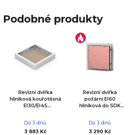
Podobné produkty
Revizní dvířka
Revizní dvířka
hliníková kouřotěsná
požární EI60
EI30/EI45
hliníková do SDK
600x600x25
stěny 400x400x30
Do 3 dnů
Do 3 dnů
3 883 Kč
3 290 Kč