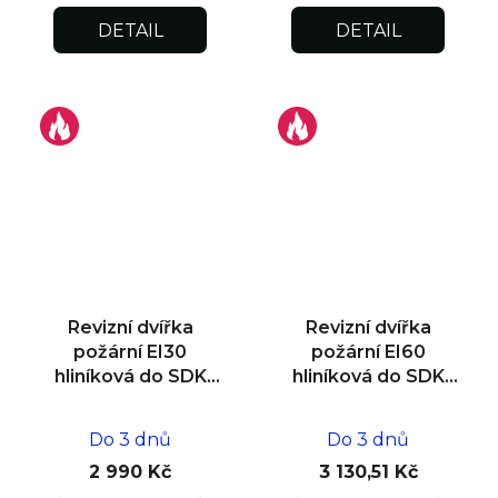
DETAIL
DETAIL
Revizní dvířka
Revizní dvířka
požární EI30
požární EI60
hliníková do SDK
hliníková do SDK
stěny 500x500x12,5
stěny 300x300x25
Do 3 dnů
Do 3 dnů
2 990 Kč
3 130,51 Kč