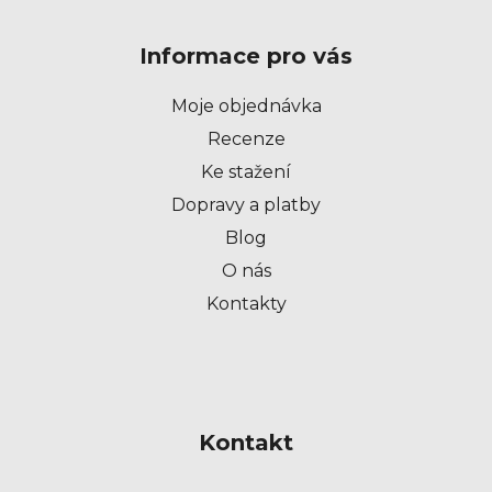
á
p
Informace pro vás
a
t
Moje objednávka
í
Recenze
Ke stažení
Dopravy a platby
Blog
O nás
Kontakty
Kontakt