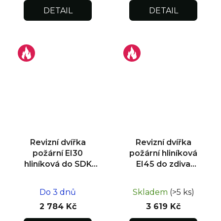
DETAIL
DETAIL
Revizní dvířka
Revizní dvířka
požární EI30
požární hliníková
hliníková do SDK
EI45 do zdiva
stěny 400x400x12,5
500x500x25
Do 3 dnů
Skladem
(>5 ks)
2 784 Kč
3 619 Kč