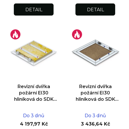
DETAIL
DETAIL
Revizní dvířka
Revizní dvířka
požární EI30
požární EI30
hliníková do SDK
hliníková do SDK
stropu
stropu
600x800x12,5/15
400x400x12,5/15
Do 3 dnů
Do 3 dnů
4 197,97 Kč
3 436,64 Kč