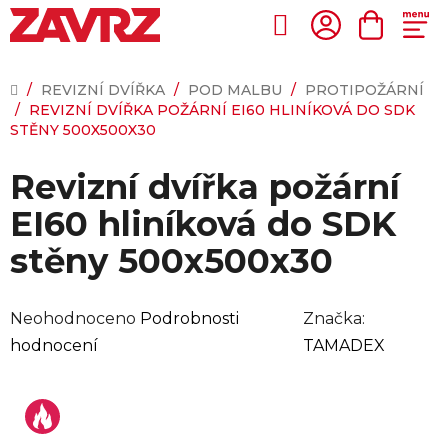
Přejít
na
Hledat
NÁKUP
obsah
KOŠÍK
DOMŮ
/
REVIZNÍ DVÍŘKA
/
POD MALBU
/
PROTIPOŽÁRNÍ
/
REVIZNÍ DVÍŘKA POŽÁRNÍ EI60 HLINÍKOVÁ DO SDK
STĚNY 500X500X30
Revizní dvířka požární
EI60 hliníková do SDK
stěny 500x500x30
Průměrné
Neohodnoceno
Podrobnosti
Značka:
hodnocení
hodnocení
TAMADEX
produktu
je
0,0