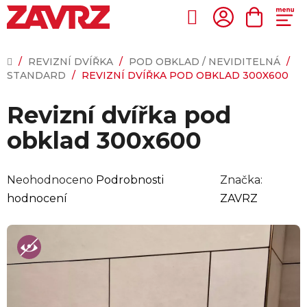
Přejít
na
Hledat
NÁKUP
obsah
KOŠÍK
DOMŮ
/
REVIZNÍ DVÍŘKA
/
POD OBKLAD / NEVIDITELNÁ
/
STANDARD
/
REVIZNÍ DVÍŘKA POD OBKLAD 300X600
Revizní dvířka pod
obklad 300x600
Průměrné
Neohodnoceno
Podrobnosti
Značka:
hodnocení
hodnocení
ZAVRZ
produktu
je
0,0
z
5