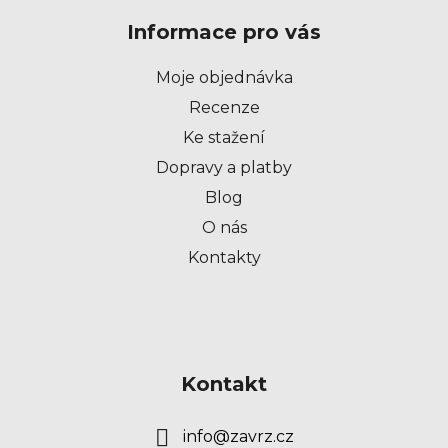
p
Informace pro vás
a
t
Moje objednávka
í
Recenze
Ke stažení
Dopravy a platby
Blog
O nás
Kontakty
Kontakt
info
@
zavrz.cz