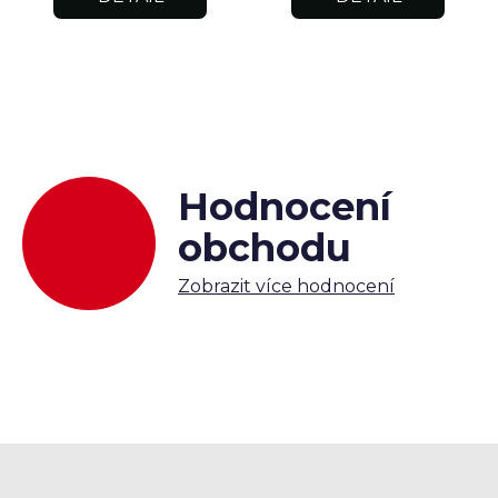
Hodnocení
obchodu
Zobrazit více hodnocení
Z
á