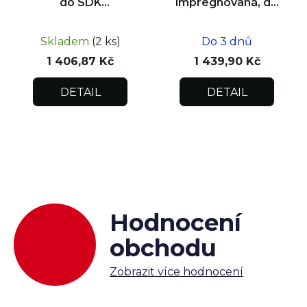
do SDK
impregnovaná, do
impregnovaná
zdiva 300x300x12,5
500x500x12,5
Skladem
(2 ks)
Do 3 dnů
1 406,87 Kč
1 439,90 Kč
DETAIL
DETAIL
Hodnocení
obchodu
Zobrazit více hodnocení