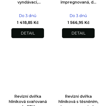
vyndávací,
impregnovaná, do
impregnovaná pod
zdiva 400x400x12,5
omítku
Do 3 dnů
Do 3 dnů
600x600x12,5
1 418,85 Kč
1 566,95 Kč
DETAIL
DETAIL
Revizní dvířka
Revizní dvířka
hliníková svařovaná
hliníková s těsněním,