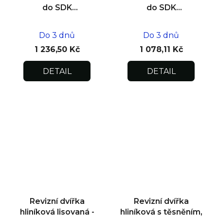
do SDK
do SDK
impregnovaná
impregnovaná
400x400x12,5
300x300x12,5
Do 3 dnů
Do 3 dnů
1 236,50 Kč
1 078,11 Kč
DETAIL
DETAIL
Revizní dvířka
Revizní dvířka
hliníková lisovaná -
hliníková s těsněním,