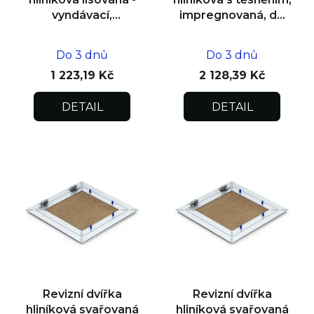
vyndávací,
impregnovaná, do
impregnovaná pod
zdiva 600x600x12,5
omítku
Do 3 dnů
Do 3 dnů
500x500x12,5
1 223,19 Kč
2 128,39 Kč
DETAIL
DETAIL
Revizní dvířka
Revizní dvířka
hliníková svařovaná
hliníková svařovaná