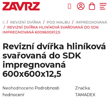
Přejít
na
Hledat
NÁKUP
obsah
KOŠÍK
DOMŮ
/
REVIZNÍ DVÍŘKA
/
POD MALBU
/
IMPREGNOVANÁ
/
REVIZNÍ DVÍŘKA HLINÍKOVÁ SVAŘOVANÁ DO SDK
IMPREGNOVANÁ 600X600X12,5
Revizní dvířka hliníková
svařovaná do SDK
impregnovaná
600x600x12,5
Průměrné
Neohodnoceno
Podrobnosti
Značka:
hodnocení
hodnocení
TAMADEX
produktu
je