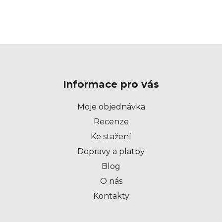
Z
á
p
Informace pro vás
a
t
Moje objednávka
í
Recenze
Ke stažení
Dopravy a platby
Blog
O nás
Kontakty