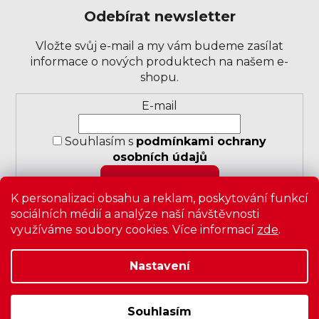
Odebírat newsletter
Vložte svůj e-mail a my vám budeme zasílat
informace o nových produktech na našem e-
shopu.
Přihlášení
E-mail
k
odběru
Souhlasím s
podmínkami ochrany
novinek
osobních údajů
PŘIHLÁSIT SE
K personalizaci obsahu a reklam, poskytování funkcí
sociálních médií a analýze naší návštěvnosti
využíváme soubory cookies. Více informací
zde
.
Nastavení
Copyright 2026
Zavrz
. Všechna práva vyhrazena.
Upravit
nastavení cookies
|
Obchodní podmínky
|
Ochrana
osobních údajů
Souhlasím