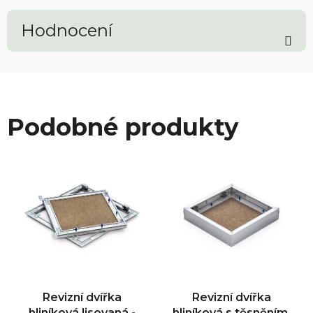
Hodnocení
Podobné produkty
Revizní dvířka
Revizní dvířka
hliníková lisovaná -
hliníková s těsněním,