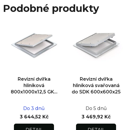
Podobné produkty
Revizní dvířka
Revizní dvířka
hliníková
hliníková svařovaná
800x1000x12,5 GKB
do SDK 600x600x25
US, SDK
Do 3 dnů
Do 5 dnů
3 644,52 Kč
3 469,92 Kč
DETAIL
DETAIL