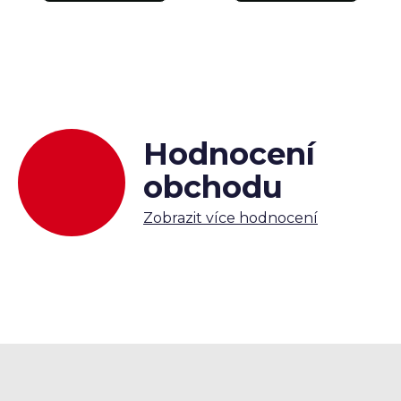
Hodnocení
obchodu
Zobrazit více hodnocení
Z
á
p