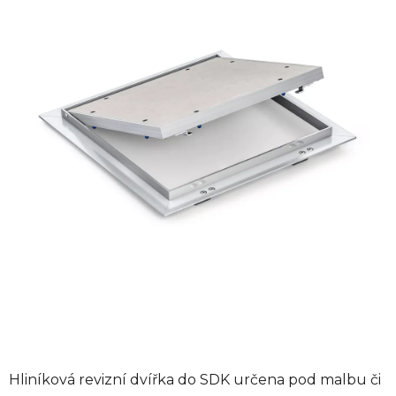
z
5
hvězdiček.
Hliníková revizní dvířka do SDK určena pod malbu či