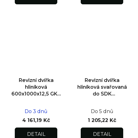
Revizní dvířka
Revizní dvířka
hliníková
hliníková svařovaná
600x1000x12,5 GKB
do SDK
US, zdivo
400x400x12,5
Do 3 dnů
Do 5 dnů
4 161,19 Kč
1 205,22 Kč
DETAIL
DETAIL