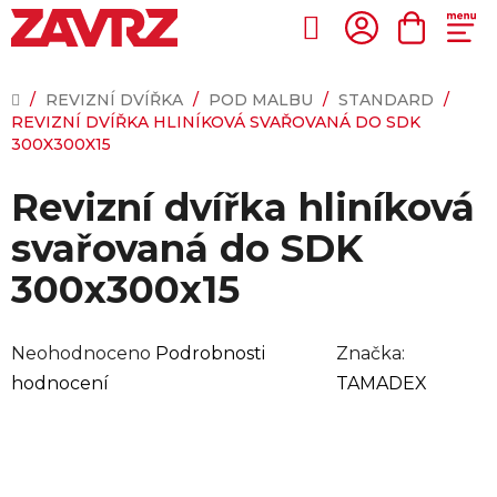
Přejít
na
Hledat
NÁKUP
obsah
KOŠÍK
DOMŮ
/
REVIZNÍ DVÍŘKA
/
POD MALBU
/
STANDARD
/
REVIZNÍ DVÍŘKA HLINÍKOVÁ SVAŘOVANÁ DO SDK
300X300X15
Revizní dvířka hliníková
svařovaná do SDK
300x300x15
Průměrné
Neohodnoceno
Podrobnosti
Značka:
hodnocení
hodnocení
TAMADEX
produktu
je
0,0