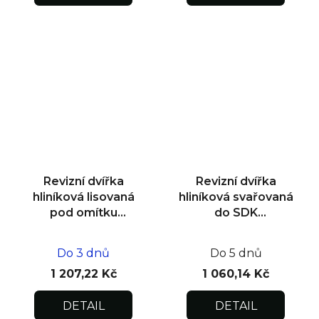
Revizní dvířka
Revizní dvířka
hliníková lisovaná
hliníková svařovaná
pod omítku
do SDK
500x500x12,5
300x300x12,5
Do 3 dnů
Do 5 dnů
1 207,22 Kč
1 060,14 Kč
DETAIL
DETAIL