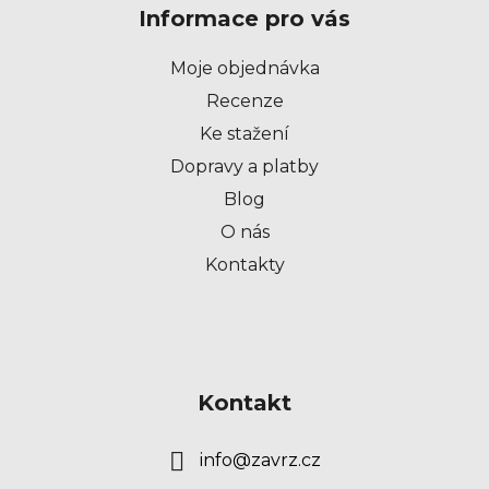
Informace pro vás
a
t
Moje objednávka
í
Recenze
Ke stažení
Dopravy a platby
Blog
O nás
Kontakty
Kontakt
info
@
zavrz.cz