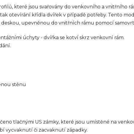
rofilů, které jsou svařovány do venkovního a vnitřního r
 otevírání křídla dvířek v případě potřeby. Tento mode
u deskou, upevněnou do vnitřních rámu pomocí samovr
tážními úchyty - dvířka se kotví skrz venkovní rám.
dání.
děnou stěnu
ručeno tlačnými US zámky, které jsou umístěné na venk
í vycvaknutí či zacvaknutí západky.