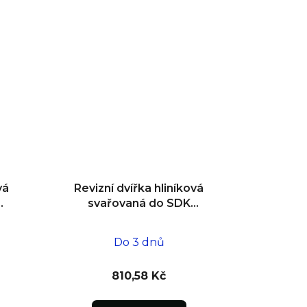
vá
Revizní dvířka hliníková
svařovaná do SDK
impregnovaná
200x200x12,5
Do 3 dnů
810,58 Kč