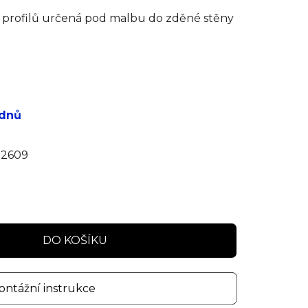
h profilů určená pod malbu do zděné stěny
 dnů
2609
DO KOŠÍKU
ntážní instrukce