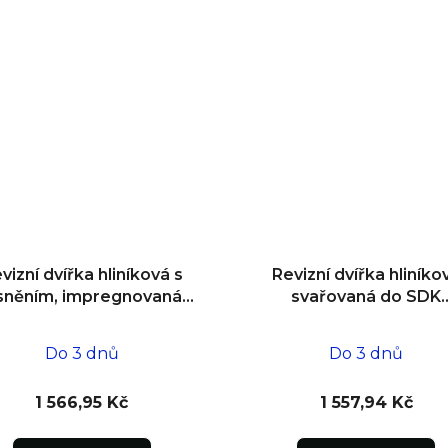
vizní dvířka hliníková s
Revizní dvířka hliníko
sněním, impregnovaná,
svařovaná do SDK
o zdiva 400x400x12,5
impregnovaná
600x600x12,5
Do 3 dnů
Do 3 dnů
1 566,95 Kč
1 557,94 Kč