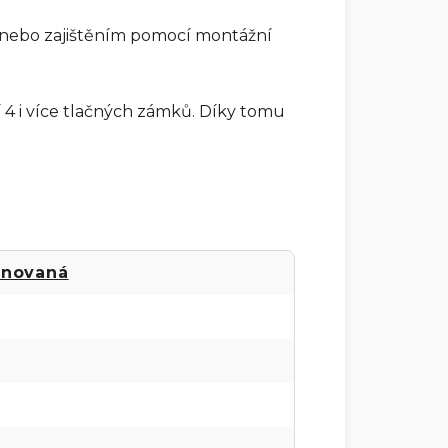
 nebo zajištěním pomocí montážní
4 i více tlačných zámků. Díky tomu
gnovaná