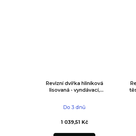
Revizní dvířka hliníková
Re
lisovaná - vyndávací,
tě
impregnovaná pod omítku
d
400x400x12,5
Do 3 dnů
1 039,51 Kč