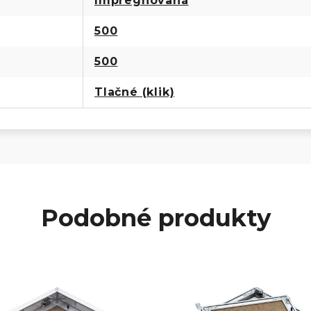
Impregnovaná
500
500
Tlačné (klik)
Podobné produkty