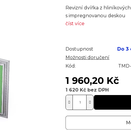
Revizní dvířka z hliníkovýc
s impregnovanou deskou
číst více
Dostupnost
Do 3
Možnosti doručení
Kód:
TMD-
1 960,20 Kč
1 620 Kč bez DPH
Měrná cena:
Mo