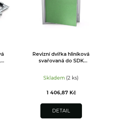
vá
Revizní dvířka hliníková
,
svařovaná do SDK
tku
impregnovaná
500x500x12,5
Skladem
(2 ks)
1 406,87 Kč
DETAIL