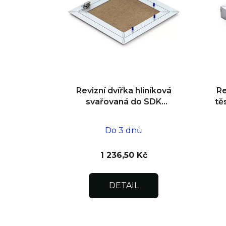
Revizní dvířka hliníková
Re
svařovaná do SDK
tě
impregnovaná
d
400x400x12,5
Do 3 dnů
1 236,50 Kč
DETAIL