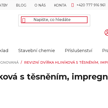
+420 777 916 961
ATBY
BLOG
O NÁS
KONTAKTY
klad
Stavební chemie
Příslušenství
Pr
EGNOVANÁ
/
REVIZNÍ DVÍŘKA HLINÍKOVÁ S TĚSNĚNÍM, IM
íková s těsněním, impreg