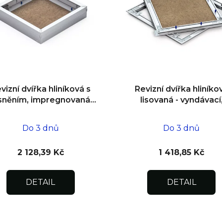
vizní dvířka hliníková s
Revizní dvířka hliníko
sněním, impregnovaná,
lisovaná - vyndávací
o zdiva 600x600x12,5
impregnovaná pod omí
600x600x12,5
Do 3 dnů
Do 3 dnů
2 128,39 Kč
1 418,85 Kč
DETAIL
DETAIL