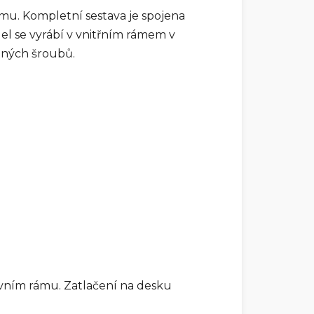
ámu. Kompletní sestava je spojena
l se vyrábí v vnitřním rámem v
tných šroubů.
ovním rámu. Zatlačení na desku