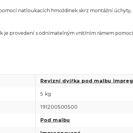
í pomocí natloukacích hmoždinek skrz montážní úchyty,
ek je provedení s odnímatelným vnitřním rámem pomocí 
Revizní dvířka pod malbu impre
5 kg
191200500500
Pod malbu