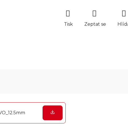
Tisk
Zeptat se
Hlíd
VO_12.5mm