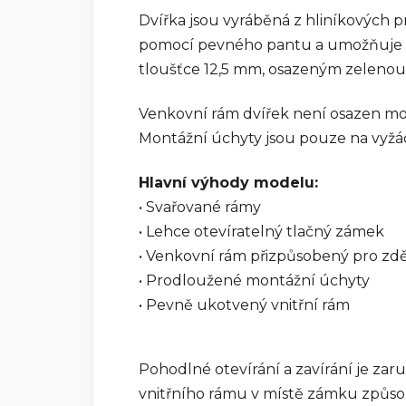
Dvířka jsou vyráběná z hliníkových p
pomocí pevného pantu a umožňuje tak
tloušťce 12,5 mm, osazeným zeleno
Venkovní rám dvířek není osazen mon
Montážní úchyty jsou pouze na vyžá
Hlavní výhody modelu:
• Svařované rámy
• Lehce otevíratelný tlačný zámek
• Venkovní rám přizpůsobený pro z
• Prodloužené montážní úchyty
• Pevně ukotvený vnitřní rám
Pohodlné otevírání a zavírání je za
vnitřního rámu v místě zámku způsob