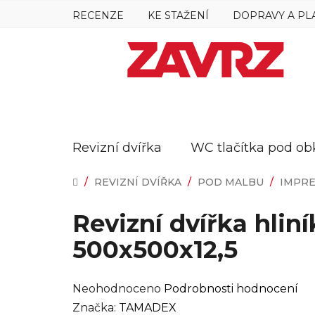
Přejít
RECENZE
KE STAŽENÍ
DOPRAVY A PL
na
obsah
Revizní dvířka
WC tlačítka pod ob
DOMŮ
/
REVIZNÍ DVÍŘKA
/
POD MALBU
/
IMPR
Revizní dvířka hlin
500x500x12,5
Průměrné
Neohodnoceno
Podrobnosti hodnocení
hodnocení
Značka:
TAMADEX