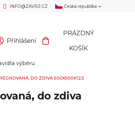
INFO
@
ZAVRZ.CZ
Česká republika
PRÁZDNÝ
Přihlášení
NÁKUPNÍ
KOŠÍK
KOŠÍK
avidla výběru
PREGNOVANÁ, DO ZDIVA 500X500X12,5
novaná, do zdiva