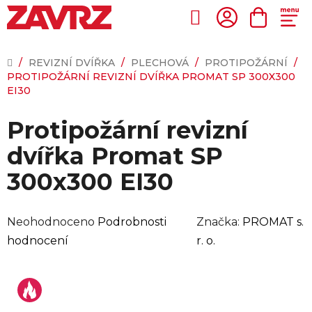
Přejít
na
Hledat
NÁKUP
obsah
KOŠÍK
DOMŮ
/
REVIZNÍ DVÍŘKA
/
PLECHOVÁ
/
PROTIPOŽÁRNÍ
/
PROTIPOŽÁRNÍ REVIZNÍ DVÍŘKA PROMAT SP 300X300
EI30
Protipožární revizní
dvířka Promat SP
300x300 EI30
Průměrné
Neohodnoceno
Podrobnosti
Značka:
PROMAT s.
hodnocení
hodnocení
r. o.
produktu
je
0,0