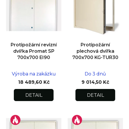
Protipožární revizní
Protipožární
dvířka Promat SP
plechová dvířka
700x700 EI90
700x700 KG-TUR30
Výroba na zakázku
Do 3 dnů
18 489,60 Kč
9 014,50 Kč
DETAIL
DETAIL