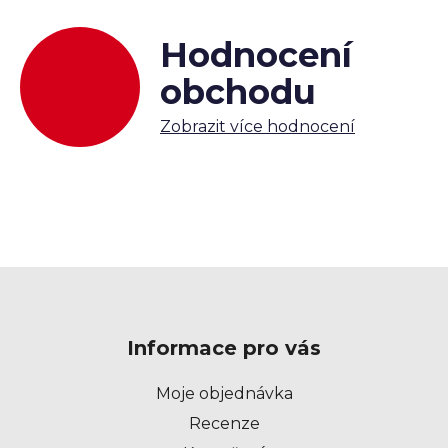
Hodnocení
obchodu
Zobrazit více hodnocení
Z
á
p
Informace pro vás
a
t
Moje objednávka
í
Recenze