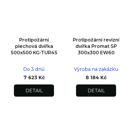
Protipožární
Protipožární revizní
plechová dvířka
dvířka Promat SP
500x500 KG-TUR45
300x300 EW60
Do 3 dnů
Výroba na zakázku
7 623 Kč
8 184 Kč
DETAIL
DETAIL