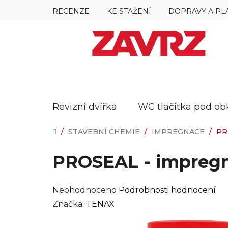
Přejít
RECENZE
KE STAŽENÍ
DOPRAVY A PL
na
obsah
Revizní dvířka
WC tlačítka pod ob
DOMŮ
/
STAVEBNÍ CHEMIE
/
IMPREGNACE
/
PR
PROSEAL - impregnac
Průměrné
Neohodnoceno
Podrobnosti hodnocení
hodnocení
Značka:
TENAX
produktu