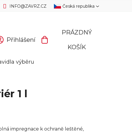
INFO
@
ZAVRZ.CZ
Česká republika
PRÁZDNÝ
Přihlášení
NÁKUPNÍ
KOŠÍK
KOŠÍK
avidla výběru
ér 1 l
dolná impregnace k ochraně leštěné,