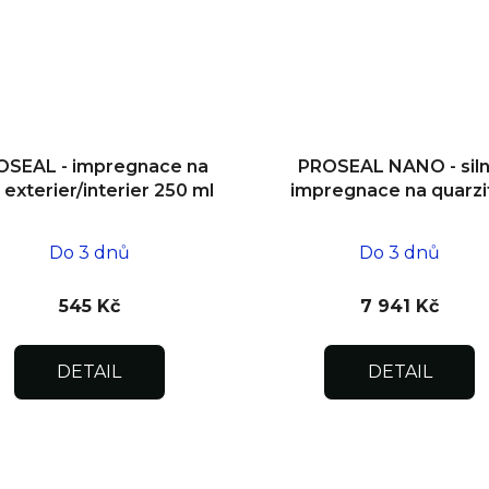
OSEAL - impregnace na
PROSEAL NANO - sil
 exterier/interier 250 ml
impregnace na quarzi
přír. kámen interiér/ext
5 l
Do 3 dnů
Do 3 dnů
545 Kč
7 941 Kč
DETAIL
DETAIL