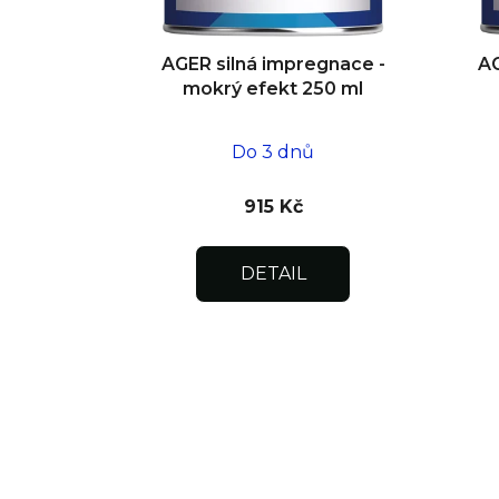
AGER silná impregnace -
AG
mokrý efekt 250 ml
Do 3 dnů
915 Kč
DETAIL