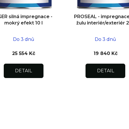
ER silná impregnace -
PROSEAL - impregnace
mokrý efekt 10 l
žulu interiér/exteriér 2
Do 3 dnů
Do 3 dnů
25 554 Kč
19 840 Kč
DETAIL
DETAIL