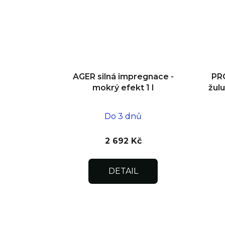
AGER silná impregnace -
PR
mokrý efekt 1 l
žulu
Do 3 dnů
2 692 Kč
DETAIL