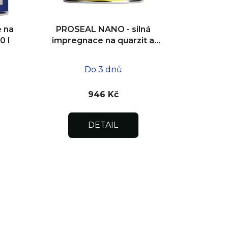
 na
PROSEAL NANO - silná
0 l
impregnace na quarzit a
přír. kámen
exteriér/interiér 250 ml
Do 3 dnů
946 Kč
DETAIL