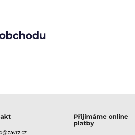
 obchodu
akt
Přijímáme online
platby
o
@
zavrz.cz