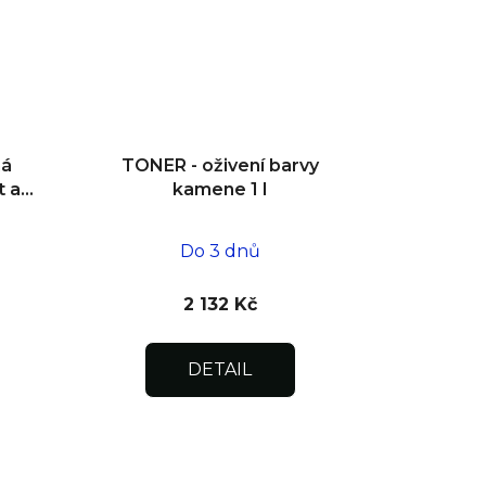
ná
TONER - oživení barvy
t a
kamene 1 l
eriér
Do 3 dnů
2 132 Kč
DETAIL