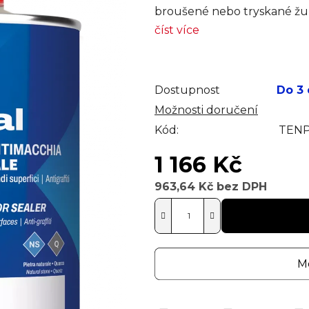
broušené nebo tryskané žul
číst více
Dostupnost
Do 3
Možnosti doručení
Kód:
TENP
1 166 Kč
963,64 Kč bez DPH
Měrná cena:
Mo