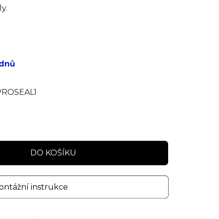
y.
 dnů
ROSEAL1
DO KOŠÍKU
ntážní instrukce