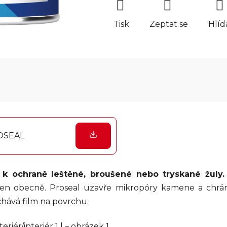
Tisk
Zeptat se
Hlíd
ROSEAL
e
k ochraně leštěné, broušené nebo tryskané žuly.
en obecně. Proseal uzavře mikropóry kamene a chrání
hává film na povrchu.