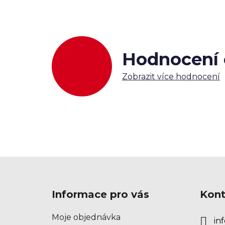
Hodnocení
Zobrazit více hodnocení
Z
á
Informace pro vás
Kont
p
a
Moje objednávka
inf