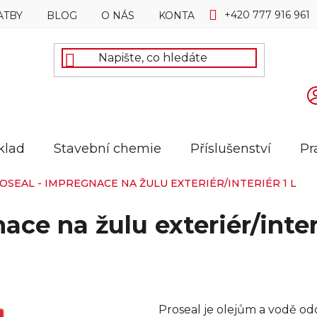
+420 777 916 961
ATBY
BLOG
O NÁS
KONTAKTY
klad
Stavební chemie
Příslušenství
Pr
OSEAL - IMPREGNACE NA ŽULU EXTERIÉR/INTERIÉR 1 L
e na žulu exteriér/interi
Proseal je olejům a vodě o