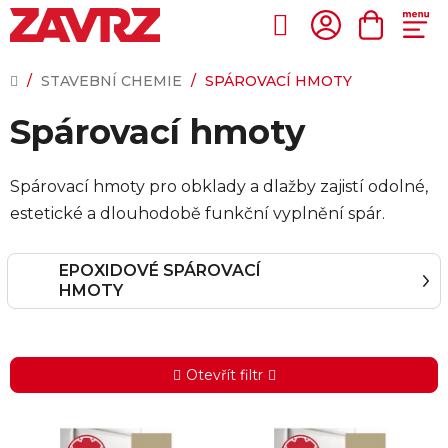
Přejít
na
Hledat
NÁKUP
obsah
KOŠÍK
DOMŮ
/
STAVEBNÍ CHEMIE
/
SPÁROVACÍ HMOTY
Spárovací hmoty
Spárovací hmoty pro obklady a dlažby zajistí odolné,
estetické a dlouhodobě funkční vyplnění spár.
EPOXIDOVÉ SPÁROVACÍ
HMOTY
Otevřít filtr
V