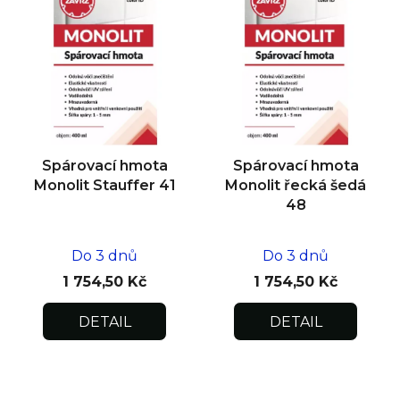
Spárovací hmota
Spárovací hmota
Monolit Stauffer 41
Monolit řecká šedá
48
Do 3 dnů
Do 3 dnů
1 754,50 Kč
1 754,50 Kč
DETAIL
DETAIL