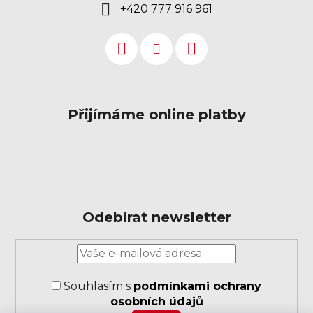
+420 777 916 961
Přijímáme online platby
Odebírat newsletter
Přihlášení
k
odběru
Souhlasím s
podmínkami ochrany
novinek
osobních údajů