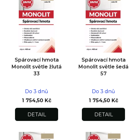
ý
p
i
s
p
r
o
d
Spárovací hmota
Spárovací hmota
u
Monolit světle žlutá
Monolit světle šedá
k
33
57
t
ů
Do 3 dnů
Do 3 dnů
1 754,50 Kč
1 754,50 Kč
DETAIL
DETAIL