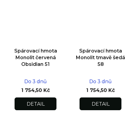
Spárovací hmota
Spárovací hmota
Monolit červená
Monolit tmavě šedá
Obsidian 51
58
Do 3 dnů
Do 3 dnů
1 754,50 Kč
1 754,50 Kč
DETAIL
DETAIL