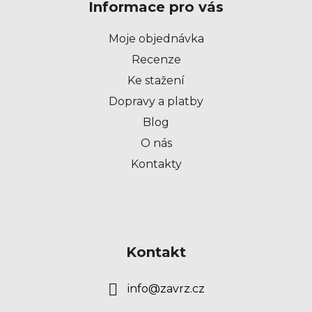
Informace pro vás
a
t
Moje objednávka
í
Recenze
Ke stažení
Dopravy a platby
Blog
O nás
Kontakty
Kontakt
info
@
zavrz.cz