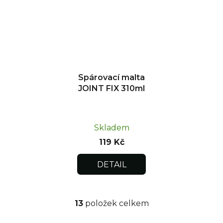
Spárovací malta
JOINT FIX 310ml
Skladem
119 Kč
DETAIL
13
položek celkem
O
v