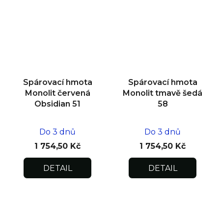
Spárovací hmota
Spárovací hmota
Monolit červená
Monolit tmavě šedá
Obsidian 51
58
Do 3 dnů
Do 3 dnů
1 754,50 Kč
1 754,50 Kč
DETAIL
DETAIL