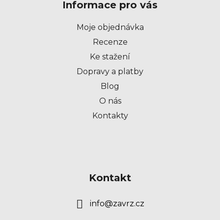
Informace pro vás
a
t
Moje objednávka
í
Recenze
Ke stažení
Dopravy a platby
Blog
O nás
Kontakty
Kontakt
info
@
zavrz.cz