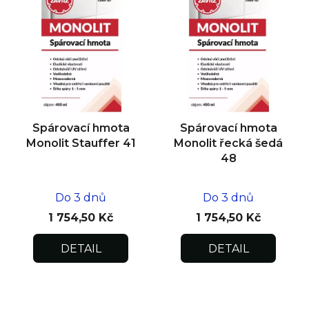
Spárovací hmota
Spárovací hmota
Monolit Stauffer 41
Monolit řecká šedá
48
Do 3 dnů
Do 3 dnů
1 754,50 Kč
1 754,50 Kč
DETAIL
DETAIL