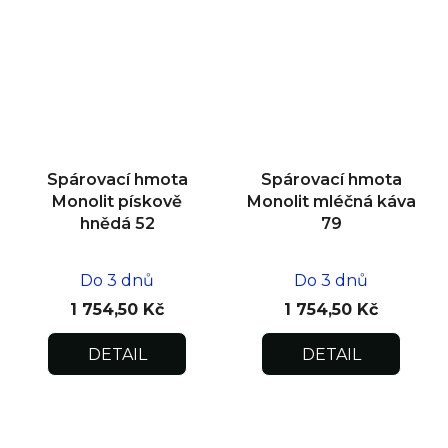
Spárovací hmota
Spárovací hmota
Monolit pískově
Monolit mléčná káva
hnědá 52
79
Do 3 dnů
Do 3 dnů
1 754,50 Kč
1 754,50 Kč
DETAIL
DETAIL