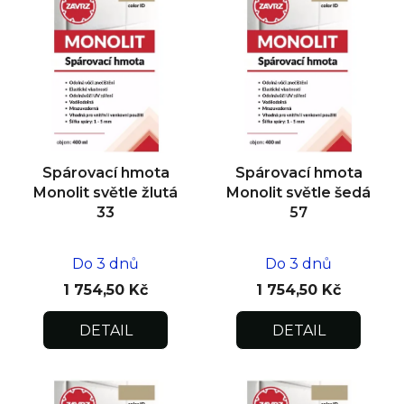
ý
p
i
s
p
r
o
d
Spárovací hmota
Spárovací hmota
u
Monolit světle žlutá
Monolit světle šedá
k
33
57
t
ů
Do 3 dnů
Do 3 dnů
1 754,50 Kč
1 754,50 Kč
DETAIL
DETAIL