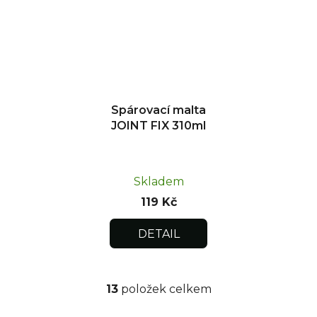
Spárovací malta
JOINT FIX 310ml
Skladem
119 Kč
DETAIL
13
položek celkem
O
v