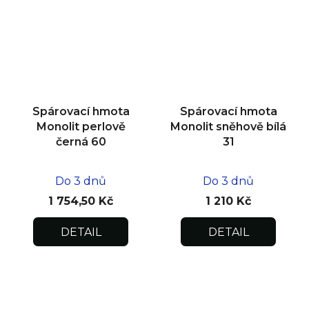
Spárovací hmota
Spárovací hmota
Monolit perlově
Monolit sněhově bílá
černá 60
31
Do 3 dnů
Do 3 dnů
1 754,50 Kč
1 210 Kč
DETAIL
DETAIL