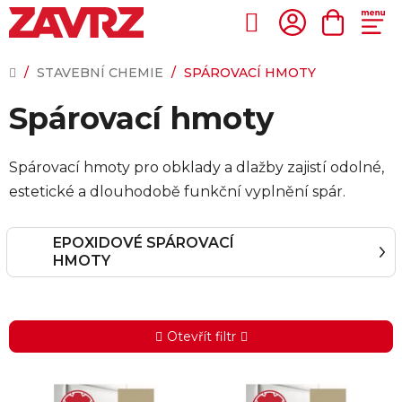
Přejít
na
Hledat
NÁKUP
obsah
KOŠÍK
DOMŮ
/
STAVEBNÍ CHEMIE
/
SPÁROVACÍ HMOTY
Spárovací hmoty
Spárovací hmoty pro obklady a dlažby zajistí odolné,
estetické a dlouhodobě funkční vyplnění spár.
EPOXIDOVÉ SPÁROVACÍ
HMOTY
Otevřít filtr
V