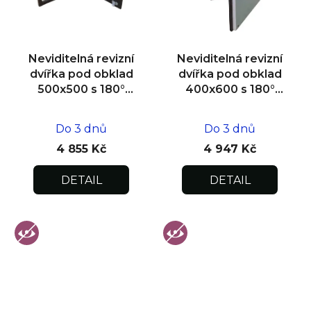
Neviditelná revizní
Neviditelná revizní
dvířka pod obklad
dvířka pod obklad
500x500 s 180°
400x600 s 180°
otevíráním pro
otevíráním pro
flexibilní instalaci
flexibilní instalaci
Do 3 dnů
Do 3 dnů
4 855 Kč
4 947 Kč
DETAIL
DETAIL