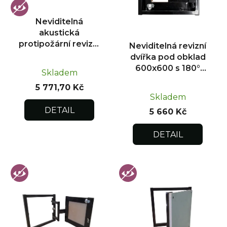
p
r
Neviditelná
o
akustická
d
protipožární revizní
Neviditelná revizní
u
dvířka pod obklad
dvířka pod obklad
300x300
k
600x600 s 180°
Skladem
otevíráním pro
t
5 771,70 Kč
flexibilní instalaci
ů
Skladem
DETAIL
5 660 Kč
DETAIL