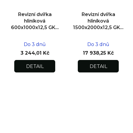
Revizní dvířka
Revizní dvířka
hliníková
hliníková
600x1000x12,5 GKB
1500x2000x12,5 GKB
US, SDK
US, SDK, dvoukřídlá
Do 3 dnů
Do 3 dnů
3 244,01 Kč
17 938,25 Kč
DETAIL
DETAIL