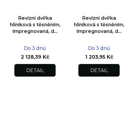
Revizní dvířka
Revizní dvířka
hliníková s těsněním,
hliníková s těsněním,
impregnovaná, do
impregnovaná, do
zdiva 600x600x12,5
zdiva 200x200x12,5
Do 3 dnů
Do 3 dnů
2 128,39 Kč
1 203,95 Kč
DETAIL
DETAIL