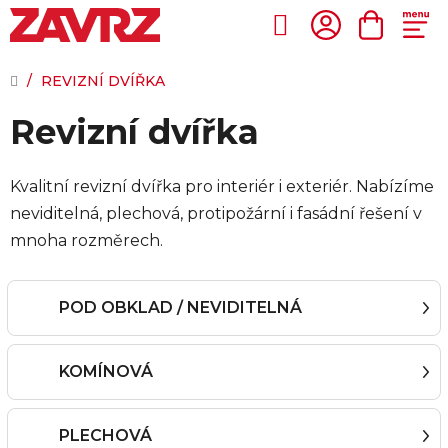
Přejít
na
Hledat
NÁKUP
obsah
KOŠÍK
DOMŮ
/
REVIZNÍ DVÍŘKA
Revizní dvířka
Kvalitní revizní dvířka pro interiér i exteriér. Nabízíme
neviditelná, plechová, protipožární i fasádní řešení v
mnoha rozměrech.
POD OBKLAD / NEVIDITELNÁ
KOMÍNOVÁ
PLECHOVÁ