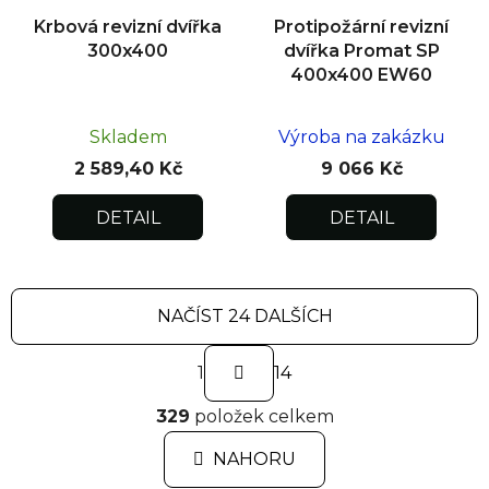
Krbová revizní dvířka
Protipožární revizní
300x400
dvířka Promat SP
400x400 EW60
Skladem
Výroba na zakázku
2 589,40 Kč
9 066 Kč
DETAIL
DETAIL
NAČÍST 24 DALŠÍCH
S
1
t
14
r
O
á
329
položek celkem
v
n
l
k
NAHORU
á
o