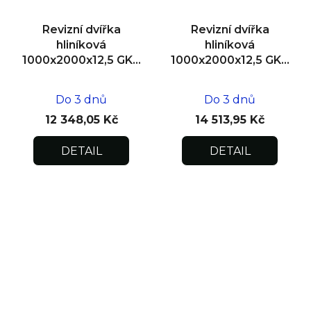
Revizní dvířka
Revizní dvířka
hliníková
hliníková
1000x2000x12,5 GKB
1000x2000x12,5 GKB
US, SDK
US, zdivo, dvoukřídlá
Do 3 dnů
Do 3 dnů
12 348,05 Kč
14 513,95 Kč
DETAIL
DETAIL