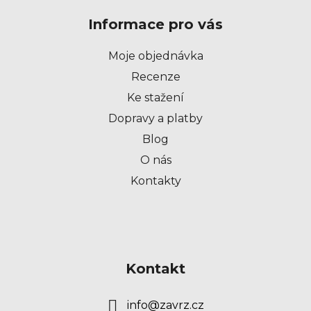
p
Informace pro vás
a
t
Moje objednávka
í
Recenze
Ke stažení
Dopravy a platby
Blog
O nás
Kontakty
Kontakt
info
@
zavrz.cz