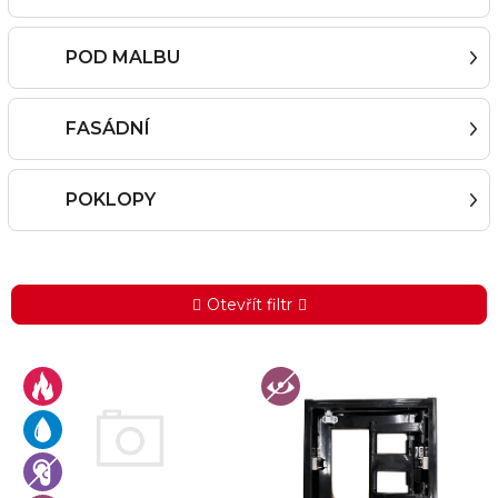
POD MALBU
FASÁDNÍ
POKLOPY
Otevřít filtr
V
ý
p
i
s