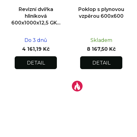
Revizní dvířka
Poklop s plynovou
hliníková
vzpěrou 600x600
600x1000x12,5 GKB
US, zdivo
Do 3 dnů
Skladem
4 161,19 Kč
8 167,50 Kč
DETAIL
DETAIL