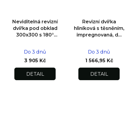
Neviditelná revizní
Revizní dvířka
dvířka pod obklad
hliníková s těsněním,
300x300 s 180°
impregnovaná, do
otevíráním pro
zdiva 400x400x12,5
flexibilní instalaci
Do 3 dnů
Do 3 dnů
3 905 Kč
1 566,95 Kč
DETAIL
DETAIL