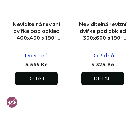
Neviditelná revizní
Neviditelná revizní
dvířka pod obklad
dvířka pod obklad
400x400 s 180°
300x600 s 180°
otevíráním pro
otevíráním pro
flexibilní instalaci
flexibilní instalaci
Do 3 dnů
Do 3 dnů
4 565 Kč
5 324 Kč
DETAIL
DETAIL