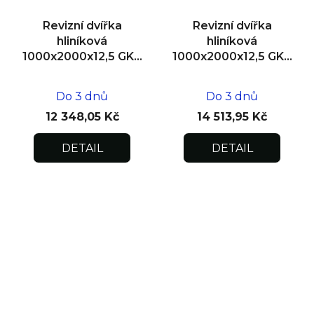
Revizní dvířka
Revizní dvířka
hliníková
hliníková
1000x2000x12,5 GKB
1000x2000x12,5 GKB
US, SDK
US, zdivo, dvoukřídlá
Do 3 dnů
Do 3 dnů
12 348,05 Kč
14 513,95 Kč
DETAIL
DETAIL