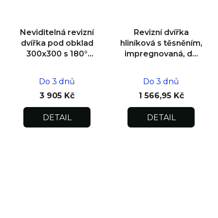
Neviditelná revizní
Revizní dvířka
dvířka pod obklad
hliníková s těsněním,
300x300 s 180°
impregnovaná, do
otevíráním pro
zdiva 400x400x12,5
flexibilní instalaci
Do 3 dnů
Do 3 dnů
3 905 Kč
1 566,95 Kč
DETAIL
DETAIL