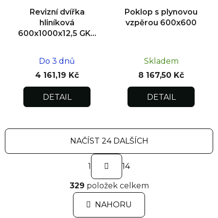
Revizní dvířka
Poklop s plynovou
hliníková
vzpěrou 600x600
600x1000x12,5 GKB
US, zdivo
Do 3 dnů
Skladem
4 161,19 Kč
8 167,50 Kč
DETAIL
DETAIL
NAČÍST 24 DALŠÍCH
S
1
t
14
r
O
á
329
položek celkem
v
n
l
k
NAHORU
á
o