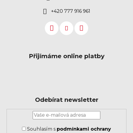
+420 777 916 961
Přijímáme online platby
Odebírat newsletter
Přihlášení
k
odběru
Souhlasím s
podmínkami ochrany