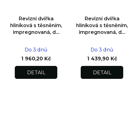
Revizní dvířka
Revizní dvířka
hliníková s těsněním,
hliníková s těsněním,
impregnovaná, do
impregnovaná, do
zdiva 500x500x12,5
zdiva 300x300x12,5
Do 3 dnů
Do 3 dnů
1 960,20 Kč
1 439,90 Kč
DETAIL
DETAIL