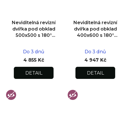
Neviditelná revizní
Neviditelná revizní
dvířka pod obklad
dvířka pod obklad
500x500 s 180°
400x600 s 180°
otevíráním pro
otevíráním pro
flexibilní instalaci
flexibilní instalaci
Do 3 dnů
Do 3 dnů
4 855 Kč
4 947 Kč
DETAIL
DETAIL