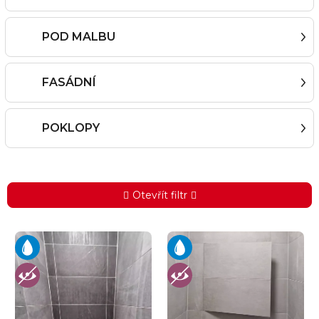
POD MALBU
FASÁDNÍ
POKLOPY
Otevřít filtr
V
ý
p
i
s