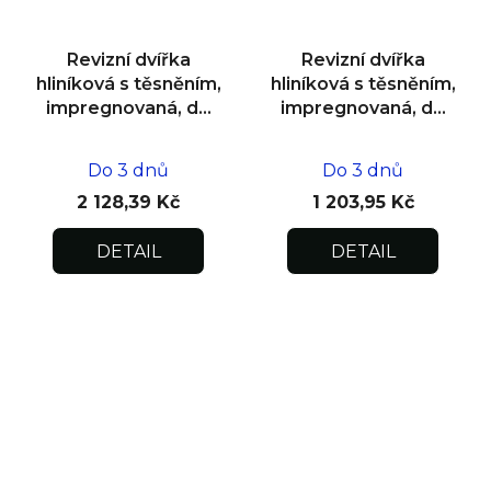
Revizní dvířka
Revizní dvířka
hliníková s těsněním,
hliníková s těsněním,
impregnovaná, do
impregnovaná, do
zdiva 600x600x12,5
zdiva 200x200x12,5
Do 3 dnů
Do 3 dnů
2 128,39 Kč
1 203,95 Kč
DETAIL
DETAIL