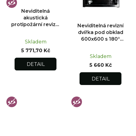
Neviditelná
akustická
protipožární revizní
Neviditelná revizní
dvířka pod obklad
dvířka pod obklad
300x300
600x600 s 180°
Skladem
otevíráním pro
5 771,70 Kč
flexibilní instalaci
Skladem
DETAIL
5 660 Kč
DETAIL