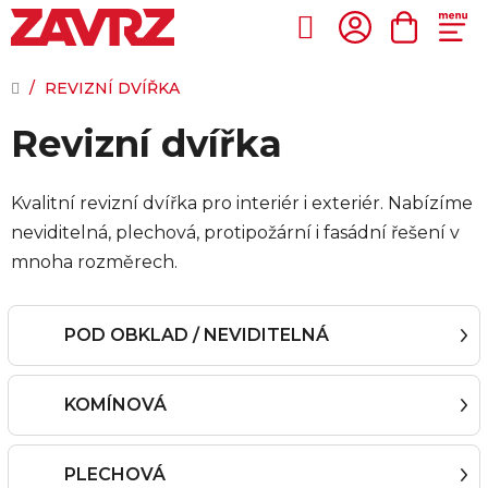
Přejít
na
Hledat
NÁKUP
obsah
KOŠÍK
DOMŮ
/
REVIZNÍ DVÍŘKA
Revizní dvířka
Kvalitní revizní dvířka pro interiér i exteriér. Nabízíme
neviditelná, plechová, protipožární i fasádní řešení v
mnoha rozměrech.
POD OBKLAD / NEVIDITELNÁ
KOMÍNOVÁ
PLECHOVÁ