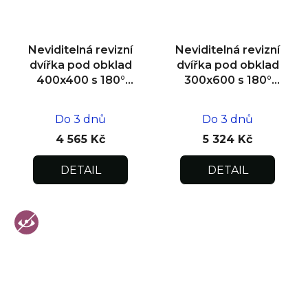
Neviditelná revizní
Neviditelná revizní
dvířka pod obklad
dvířka pod obklad
400x400 s 180°
300x600 s 180°
otevíráním pro
otevíráním pro
flexibilní instalaci
flexibilní instalaci
Do 3 dnů
Do 3 dnů
4 565 Kč
5 324 Kč
DETAIL
DETAIL