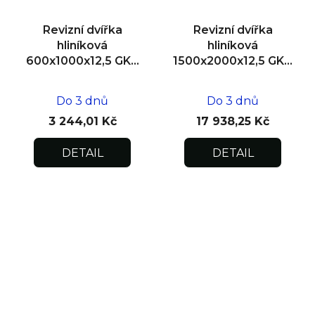
Revizní dvířka
Revizní dvířka
hliníková
hliníková
600x1000x12,5 GKB
1500x2000x12,5 GKB
US, SDK
US, SDK, dvoukřídlá
Do 3 dnů
Do 3 dnů
3 244,01 Kč
17 938,25 Kč
DETAIL
DETAIL