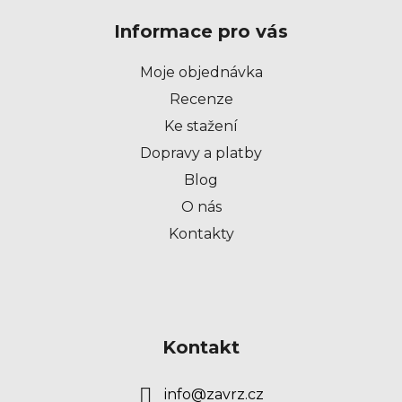
p
Informace pro vás
a
t
Moje objednávka
í
Recenze
Ke stažení
Dopravy a platby
Blog
O nás
Kontakty
Kontakt
info
@
zavrz.cz