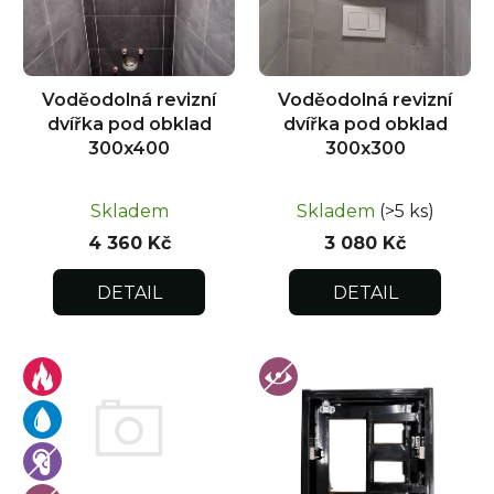
p
r
o
d
Voděodolná revizní
Voděodolná revizní
u
dvířka pod obklad
dvířka pod obklad
k
300x400
300x300
t
ů
Skladem
Skladem
(>5 ks)
4 360 Kč
3 080 Kč
DETAIL
DETAIL