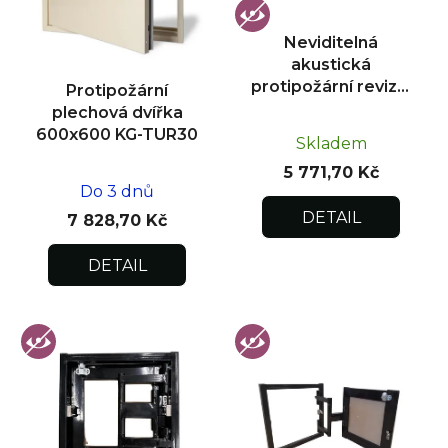
p
r
Neviditelná
o
akustická
d
protipožární revizní
Protipožární
u
dvířka pod obklad
plechová dvířka
300x300
k
600x600 KG-TUR30
Skladem
t
5 771,70 Kč
ů
Do 3 dnů
DETAIL
7 828,70 Kč
DETAIL