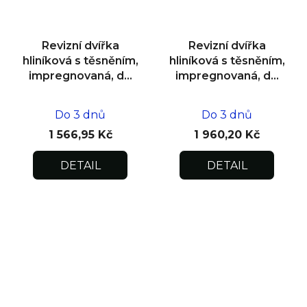
Revizní dvířka
Revizní dvířka
hliníková s těsněním,
hliníková s těsněním,
impregnovaná, do
impregnovaná, do
zdiva 400x400x12,5
zdiva 500x500x12,5
Do 3 dnů
Do 3 dnů
1 566,95 Kč
1 960,20 Kč
DETAIL
DETAIL