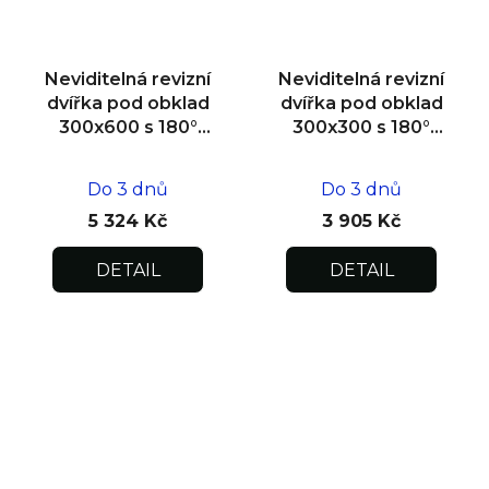
Neviditelná revizní
Neviditelná revizní
dvířka pod obklad
dvířka pod obklad
300x600 s 180°
300x300 s 180°
otevíráním pro
otevíráním pro
flexibilní instalaci
flexibilní instalaci
Do 3 dnů
Do 3 dnů
5 324 Kč
3 905 Kč
DETAIL
DETAIL