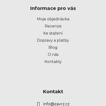
p
Informace pro vás
a
t
Moje objednávka
í
Recenze
Ke stažení
Dopravy a platby
Blog
O nás
Kontakty
Kontakt
info
@
zavrz.cz