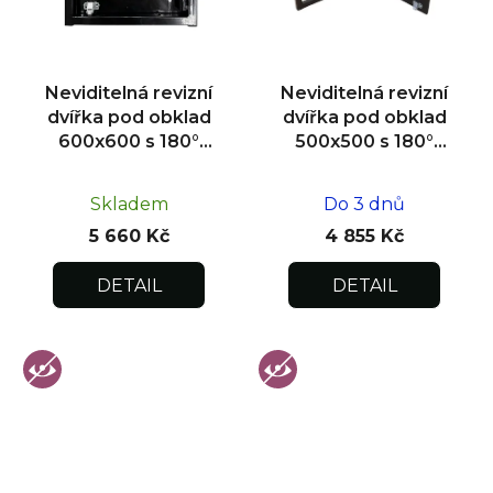
Neviditelná revizní
Neviditelná revizní
dvířka pod obklad
dvířka pod obklad
600x600 s 180°
500x500 s 180°
otevíráním pro
otevíráním pro
flexibilní instalaci
flexibilní instalaci
Skladem
Do 3 dnů
5 660 Kč
4 855 Kč
DETAIL
DETAIL