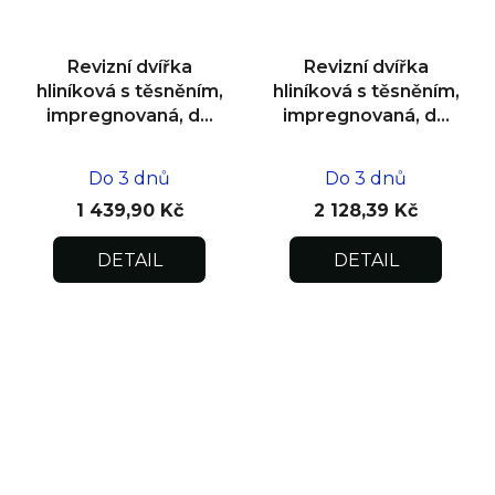
Revizní dvířka
Revizní dvířka
hliníková s těsněním,
hliníková s těsněním,
impregnovaná, do
impregnovaná, do
zdiva 300x300x12,5
zdiva 600x600x12,5
Do 3 dnů
Do 3 dnů
1 439,90 Kč
2 128,39 Kč
DETAIL
DETAIL