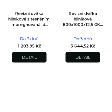
Revizní dvířka
Revizní dvířka
hliníková s těsněním,
hliníková
impregnovaná, do
800x1000x12,5 GKB
zdiva 200x200x12,5
US, SDK
Do 3 dnů
Do 3 dnů
1 203,95 Kč
3 644,52 Kč
DETAIL
DETAIL