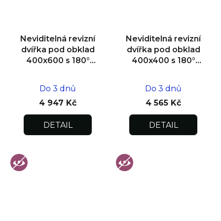
Neviditelná revizní
Neviditelná revizní
dvířka pod obklad
dvířka pod obklad
400x600 s 180°
400x400 s 180°
otevíráním pro
otevíráním pro
flexibilní instalaci
flexibilní instalaci
Do 3 dnů
Do 3 dnů
4 947 Kč
4 565 Kč
DETAIL
DETAIL