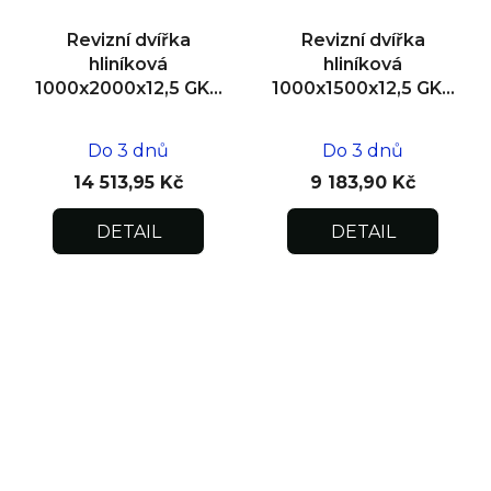
Revizní dvířka
Revizní dvířka
hliníková
hliníková
1000x2000x12,5 GKB
1000x1500x12,5 GKB
US, zdivo, dvoukřídlá
US, SDK
Do 3 dnů
Do 3 dnů
14 513,95 Kč
9 183,90 Kč
DETAIL
DETAIL