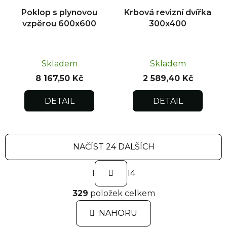
Poklop s plynovou
Krbová revizní dvířka
vzpěrou 600x600
300x400
Skladem
Skladem
8 167,50 Kč
2 589,40 Kč
DETAIL
DETAIL
NAČÍST 24 DALŠÍCH
S
1
t
14
r
O
á
329
položek celkem
v
n
l
k
NAHORU
á
o