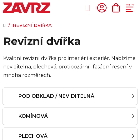
Přejít
na
Hledat
NÁKUP
obsah
KOŠÍK
DOMŮ
/
REVIZNÍ DVÍŘKA
Revizní dvířka
Kvalitní revizní dvířka pro interiér i exteriér. Nabízíme
neviditelná, plechová, protipožární i fasádní řešení v
mnoha rozměrech.
POD OBKLAD / NEVIDITELNÁ
KOMÍNOVÁ
PLECHOVÁ