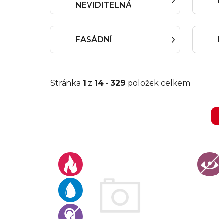
NEVIDITELNÁ
FASÁDNÍ
Stránka
1
z
14
-
329
položek celkem
V
ý
p
i
s
p