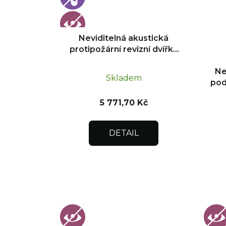
r
o
d
Neviditelná akustická
u
protipožární revizní dvířka
k
pod obklad 300x300
t
Ne
Skladem
pod
ů
o
5 771,70 Kč
DETAIL