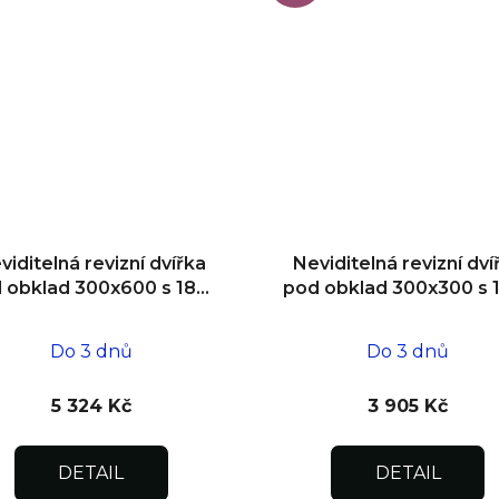
viditelná revizní dvířka
Neviditelná revizní dví
 obklad 300x600 s 180°
pod obklad 300x300 s 
tevíráním pro flexibilní
otevíráním pro flexibil
instalaci
instalaci
Do 3 dnů
Do 3 dnů
5 324 Kč
3 905 Kč
DETAIL
DETAIL