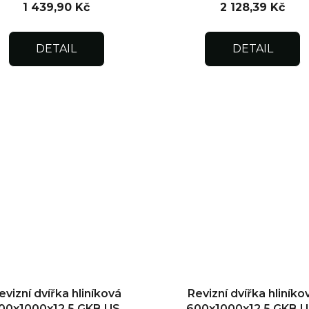
1 439,90 Kč
2 128,39 Kč
DETAIL
DETAIL
evizní dvířka hliníková
Revizní dvířka hliníko
00x1000x12,5 GKB US,
600x1000x12,5 GKB U