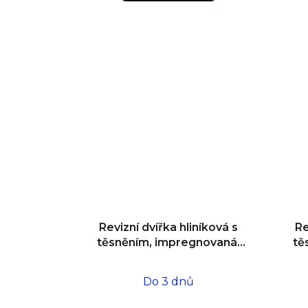
Revizní dvířka hliníková s
Re
těsněním, impregnovaná,
tě
do zdiva 500x500x12,5
d
Do 3 dnů