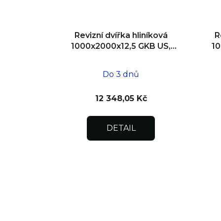
Revizní dvířka hliníková
R
1000x2000x12,5 GKB US,
10
SDK
Do 3 dnů
12 348,05 Kč
DETAIL