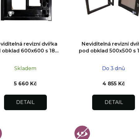
viditelná revizní dvířka
Neviditelná revizní dví
 obklad 600x600 s 180°
pod obklad 500x500 s 
tevíráním pro flexibilní
otevíráním pro flexibil
instalaci
instalaci
Skladem
Do 3 dnů
5 660 Kč
4 855 Kč
DETAIL
DETAIL