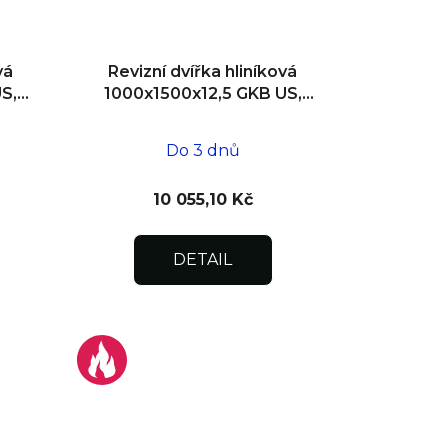
vá
Revizní dvířka hliníková
S,
1000x1500x12,5 GKB US,
zdivo
Do 3 dnů
10 055,10 Kč
DETAIL