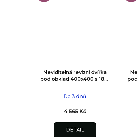
Neviditelná revizní dvířka
Ne
pod obklad 400x400 s 180°
pod
otevíráním pro flexibilní
o
instalaci
Do 3 dnů
4 565 Kč
DETAIL