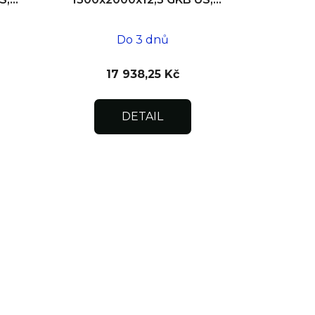
SDK, dvoukřídlá
Do 3 dnů
17 938,25 Kč
DETAIL