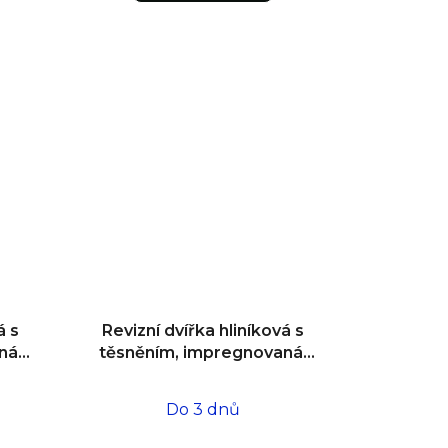
á s
Revizní dvířka hliníková s
ná,
těsněním, impregnovaná,
,5
do zdiva 200x200x12,5
Do 3 dnů