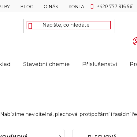
+420 777 916 961
ATBY
BLOG
O NÁS
KONTAKTY
klad
Stavební chemie
Příslušenství
Pr
iér. Nabízíme neviditelná, plechová, protipožární i fasádn