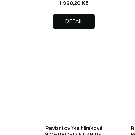
1 960,20 Kč
DETAIL
Revizní dvířka hliníková
R
800x1000x12,5 GKB US,
8