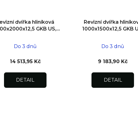
evizní dvířka hliníková
Revizní dvířka hliníko
00x2000x12,5 GKB US,
1000x1500x12,5 GKB U
zdivo, dvoukřídlá
SDK
Do 3 dnů
Do 3 dnů
14 513,95 Kč
9 183,90 Kč
DETAIL
DETAIL