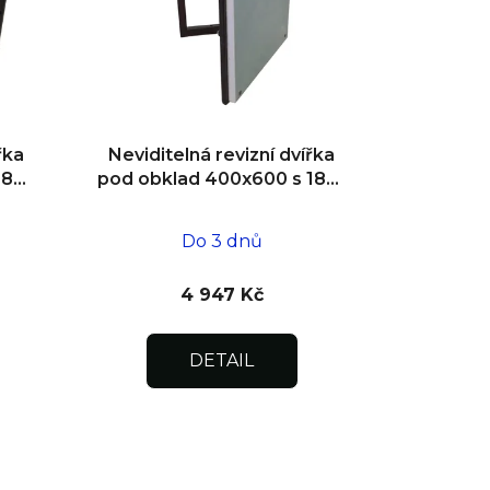
t
ů
řka
Neviditelná revizní dvířka
180°
pod obklad 400x600 s 180°
ní
otevíráním pro flexibilní
instalaci
Do 3 dnů
4 947 Kč
DETAIL