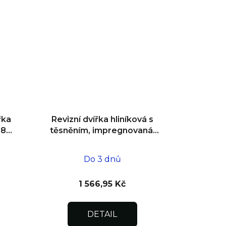
řka
Revizní dvířka hliníková s
180°
těsněním, impregnovaná,
ní
do zdiva 400x400x12,5
Do 3 dnů
1 566,95 Kč
DETAIL