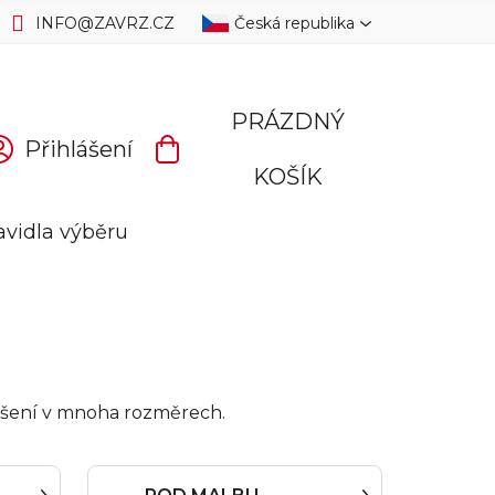
INFO
@
ZAVRZ.CZ
Česká republika
PRÁZDNÝ
Přihlášení
NÁKUPNÍ
KOŠÍK
KOŠÍK
avidla výběru
í řešení v mnoha rozměrech.