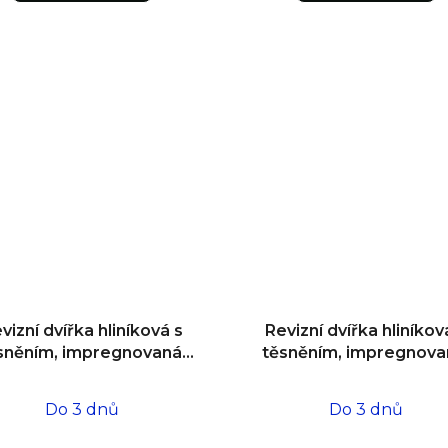
vizní dvířka hliníková s
Revizní dvířka hliníkov
sněním, impregnovaná,
těsněním, impregnova
o zdiva 300x300x12,5
do zdiva 600x600x12
Do 3 dnů
Do 3 dnů