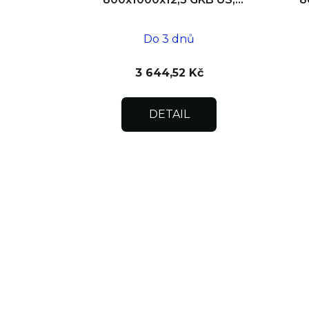
SDK
Do 3 dnů
3 644,52 Kč
DETAIL