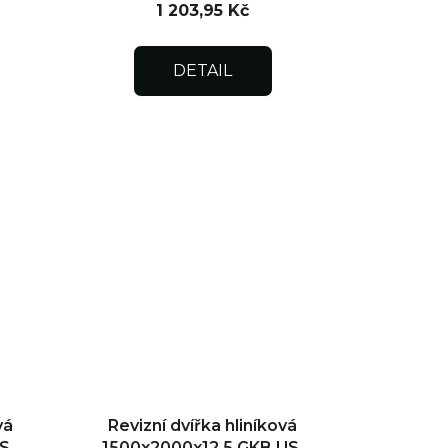
1 203,95 Kč
DETAIL
vá
Revizní dvířka hliníková
S,
1500x2000x12,5 GKB US,