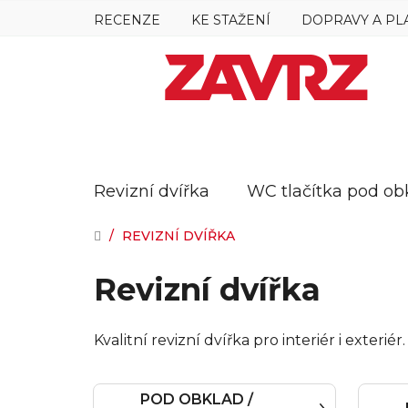
Přejít
RECENZE
KE STAŽENÍ
DOPRAVY A PL
na
obsah
Revizní dvířka
WC tlačítka pod ob
DOMŮ
/
REVIZNÍ DVÍŘKA
Revizní dvířka
Kvalitní revizní dvířka pro interiér i exter
POD OBKLAD /