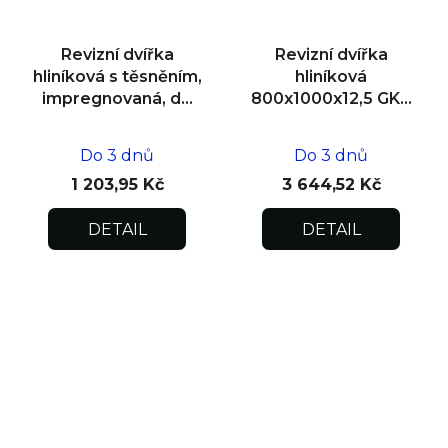
Revizní dvířka
Revizní dvířka
hliníková s těsněním,
hliníková
impregnovaná, do
800x1000x12,5 GKB
zdiva 200x200x12,5
US, SDK
Do 3 dnů
Do 3 dnů
1 203,95 Kč
3 644,52 Kč
DETAIL
DETAIL