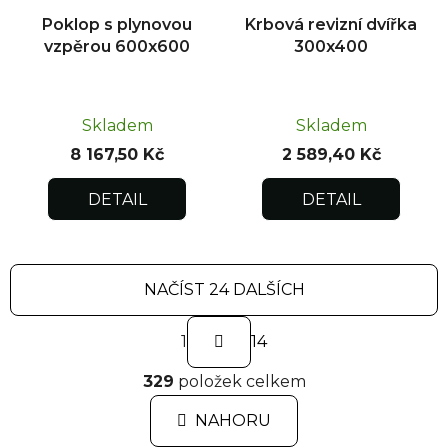
Poklop s plynovou
Krbová revizní dvířka
vzpěrou 600x600
300x400
Skladem
Skladem
8 167,50 Kč
2 589,40 Kč
DETAIL
DETAIL
NAČÍST 24 DALŠÍCH
S
1
t
14
r
O
á
329
položek celkem
v
n
l
k
NAHORU
á
o