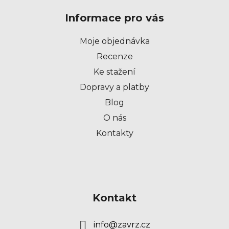
p
Informace pro vás
a
t
Moje objednávka
í
Recenze
Ke stažení
Dopravy a platby
Blog
O nás
Kontakty
Kontakt
info
@
zavrz.cz