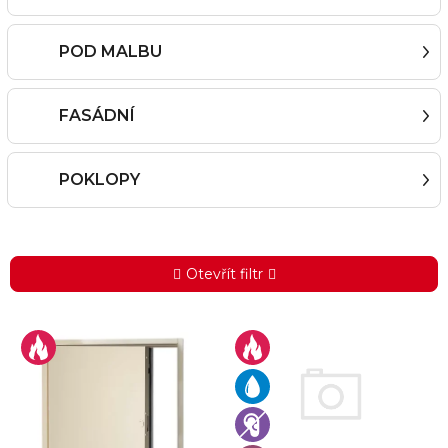
POD MALBU
FASÁDNÍ
POKLOPY
Otevřít filtr
V
ý
p
i
s