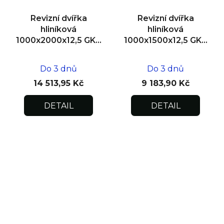
Revizní dvířka
Revizní dvířka
hliníková
hliníková
1000x2000x12,5 GKB
1000x1500x12,5 GKB
US, zdivo, dvoukřídlá
US, SDK
Do 3 dnů
Do 3 dnů
14 513,95 Kč
9 183,90 Kč
DETAIL
DETAIL