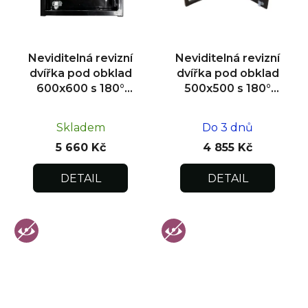
Neviditelná revizní
Neviditelná revizní
dvířka pod obklad
dvířka pod obklad
600x600 s 180°
500x500 s 180°
otevíráním pro
otevíráním pro
flexibilní instalaci
flexibilní instalaci
Skladem
Do 3 dnů
5 660 Kč
4 855 Kč
DETAIL
DETAIL