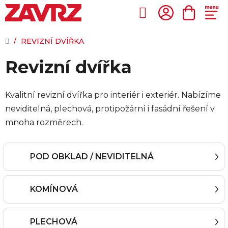
Přejít
na
Hledat
NÁKUP
obsah
KOŠÍK
DOMŮ
/
REVIZNÍ DVÍŘKA
Revizní dvířka
Kvalitní revizní dvířka pro interiér i exteriér. Nabízíme
neviditelná, plechová, protipožární i fasádní řešení v
mnoha rozměrech.
POD OBKLAD / NEVIDITELNÁ
KOMÍNOVÁ
PLECHOVÁ