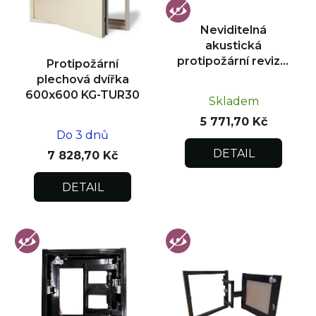
p
r
Neviditelná
o
akustická
d
protipožární revizní
Protipožární
u
dvířka pod obklad
plechová dvířka
300x300
k
600x600 KG-TUR30
Skladem
t
5 771,70 Kč
ů
Do 3 dnů
DETAIL
7 828,70 Kč
DETAIL