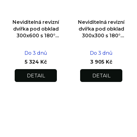
Neviditelná revizní
Neviditelná revizní
dvířka pod obklad
dvířka pod obklad
300x600 s 180°
300x300 s 180°
otevíráním pro
otevíráním pro
flexibilní instalaci
flexibilní instalaci
Do 3 dnů
Do 3 dnů
5 324 Kč
3 905 Kč
DETAIL
DETAIL