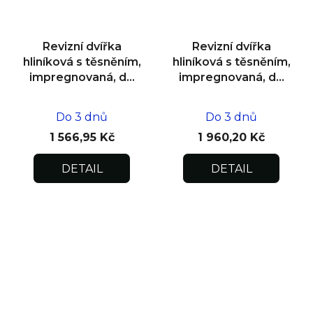
Revizní dvířka
Revizní dvířka
hliníková s těsněním,
hliníková s těsněním,
impregnovaná, do
impregnovaná, do
zdiva 400x400x12,5
zdiva 500x500x12,5
Do 3 dnů
Do 3 dnů
1 566,95 Kč
1 960,20 Kč
DETAIL
DETAIL