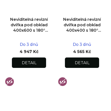
Neviditelná revizní
Neviditelná revizní
dvířka pod obklad
dvířka pod obklad
400x600 s 180°
400x400 s 180°
otevíráním pro
otevíráním pro
flexibilní instalaci
flexibilní instalaci
Do 3 dnů
Do 3 dnů
4 947 Kč
4 565 Kč
DETAIL
DETAIL