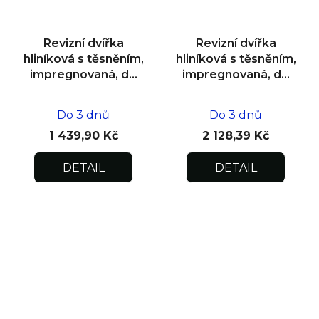
Revizní dvířka
Revizní dvířka
hliníková s těsněním,
hliníková s těsněním,
impregnovaná, do
impregnovaná, do
zdiva 300x300x12,5
zdiva 600x600x12,5
Do 3 dnů
Do 3 dnů
1 439,90 Kč
2 128,39 Kč
DETAIL
DETAIL