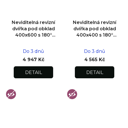
Neviditelná revizní
Neviditelná revizní
dvířka pod obklad
dvířka pod obklad
400x600 s 180°
400x400 s 180°
otevíráním pro
otevíráním pro
flexibilní instalaci
flexibilní instalaci
Do 3 dnů
Do 3 dnů
4 947 Kč
4 565 Kč
DETAIL
DETAIL