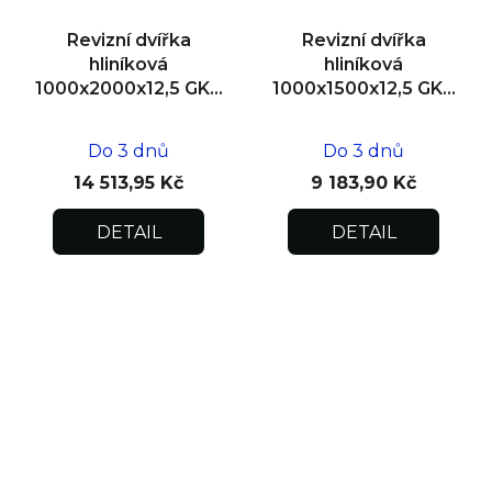
Revizní dvířka
Revizní dvířka
hliníková
hliníková
1000x2000x12,5 GKB
1000x1500x12,5 GKB
US, zdivo, dvoukřídlá
US, SDK
Do 3 dnů
Do 3 dnů
14 513,95 Kč
9 183,90 Kč
DETAIL
DETAIL