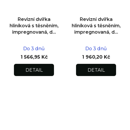
Revizní dvířka
Revizní dvířka
hliníková s těsněním,
hliníková s těsněním,
impregnovaná, do
impregnovaná, do
zdiva 400x400x12,5
zdiva 500x500x12,5
Do 3 dnů
Do 3 dnů
1 566,95 Kč
1 960,20 Kč
DETAIL
DETAIL