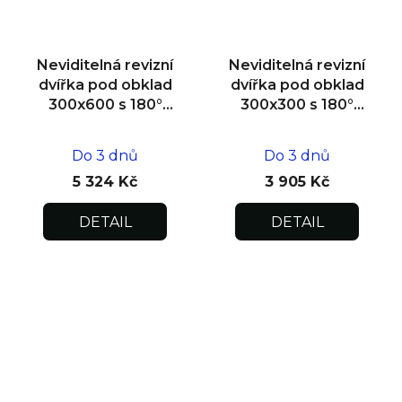
Neviditelná revizní
Neviditelná revizní
dvířka pod obklad
dvířka pod obklad
300x600 s 180°
300x300 s 180°
otevíráním pro
otevíráním pro
flexibilní instalaci
flexibilní instalaci
Do 3 dnů
Do 3 dnů
5 324 Kč
3 905 Kč
DETAIL
DETAIL