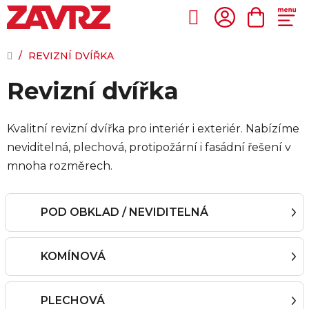
Přejít
na
Hledat
NÁKUP
obsah
KOŠÍK
DOMŮ
/
REVIZNÍ DVÍŘKA
Revizní dvířka
Kvalitní revizní dvířka pro interiér i exteriér. Nabízíme
neviditelná, plechová, protipožární i fasádní řešení v
mnoha rozměrech.
POD OBKLAD / NEVIDITELNÁ
KOMÍNOVÁ
PLECHOVÁ