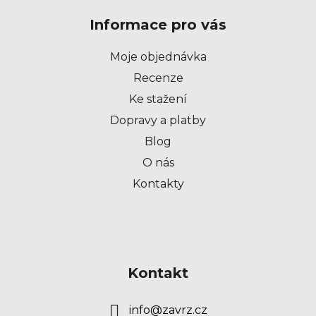
p
Informace pro vás
a
t
Moje objednávka
í
Recenze
Ke stažení
Dopravy a platby
Blog
O nás
Kontakty
Kontakt
info
@
zavrz.cz