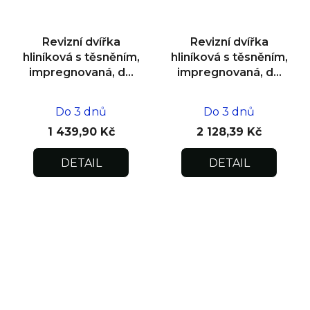
Revizní dvířka
Revizní dvířka
hliníková s těsněním,
hliníková s těsněním,
impregnovaná, do
impregnovaná, do
zdiva 300x300x12,5
zdiva 600x600x12,5
Do 3 dnů
Do 3 dnů
1 439,90 Kč
2 128,39 Kč
DETAIL
DETAIL