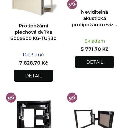
p
r
Neviditelná
o
akustická
d
protipožární revizní
Protipožární
u
dvířka pod obklad
plechová dvířka
300x300
k
600x600 KG-TUR30
Skladem
t
5 771,70 Kč
ů
Do 3 dnů
DETAIL
7 828,70 Kč
DETAIL