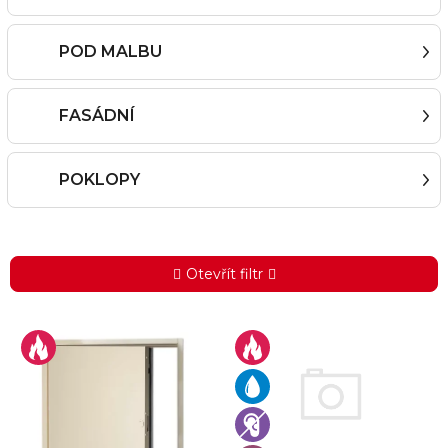
POD MALBU
FASÁDNÍ
POKLOPY
Otevřít filtr
V
ý
p
i
s