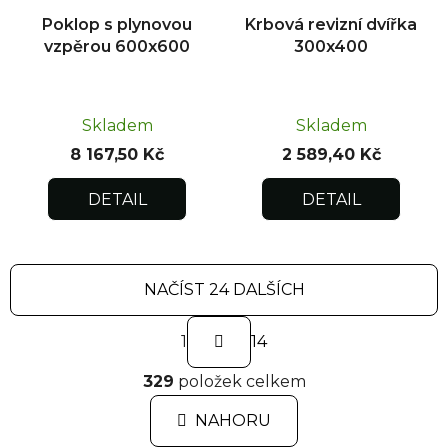
Poklop s plynovou
Krbová revizní dvířka
vzpěrou 600x600
300x400
Skladem
Skladem
8 167,50 Kč
2 589,40 Kč
DETAIL
DETAIL
NAČÍST 24 DALŠÍCH
S
1
t
14
r
O
á
329
položek celkem
v
n
l
k
NAHORU
á
o