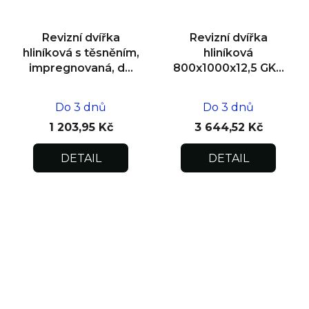
Revizní dvířka
Revizní dvířka
hliníková s těsněním,
hliníková
impregnovaná, do
800x1000x12,5 GKB
zdiva 200x200x12,5
US, SDK
Do 3 dnů
Do 3 dnů
1 203,95 Kč
3 644,52 Kč
DETAIL
DETAIL