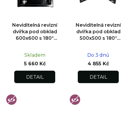
Neviditelná revizní
Neviditelná revizní
dvířka pod obklad
dvířka pod obklad
600x600 s 180°
500x500 s 180°
otevíráním pro
otevíráním pro
flexibilní instalaci
flexibilní instalaci
Skladem
Do 3 dnů
5 660 Kč
4 855 Kč
DETAIL
DETAIL