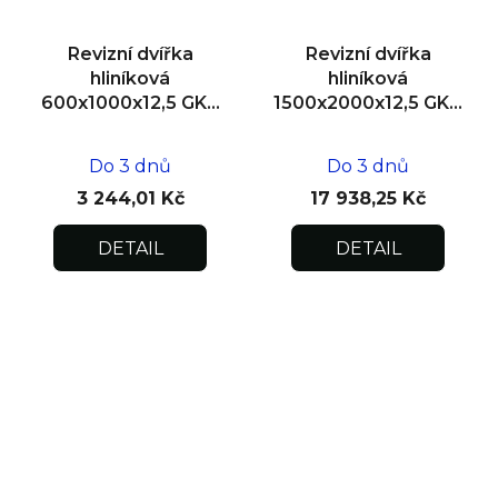
Revizní dvířka
Revizní dvířka
hliníková
hliníková
600x1000x12,5 GKB
1500x2000x12,5 GKB
US, SDK
US, SDK, dvoukřídlá
Do 3 dnů
Do 3 dnů
3 244,01 Kč
17 938,25 Kč
DETAIL
DETAIL