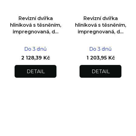
Revizní dvířka
Revizní dvířka
hliníková s těsněním,
hliníková s těsněním,
impregnovaná, do
impregnovaná, do
zdiva 600x600x12,5
zdiva 200x200x12,5
Do 3 dnů
Do 3 dnů
2 128,39 Kč
1 203,95 Kč
DETAIL
DETAIL