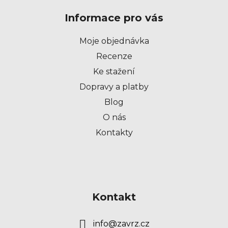
p
Informace pro vás
a
t
Moje objednávka
í
Recenze
Ke stažení
Dopravy a platby
Blog
O nás
Kontakty
Kontakt
info
@
zavrz.cz