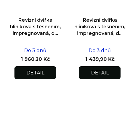
Revizní dvířka
Revizní dvířka
hliníková s těsněním,
hliníková s těsněním,
impregnovaná, do
impregnovaná, do
zdiva 500x500x12,5
zdiva 300x300x12,5
Do 3 dnů
Do 3 dnů
1 960,20 Kč
1 439,90 Kč
DETAIL
DETAIL