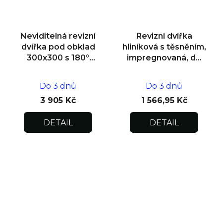
Neviditelná revizní
Revizní dvířka
dvířka pod obklad
hliníková s těsněním,
300x300 s 180°
impregnovaná, do
otevíráním pro
zdiva 400x400x12,5
flexibilní instalaci
Do 3 dnů
Do 3 dnů
3 905 Kč
1 566,95 Kč
DETAIL
DETAIL