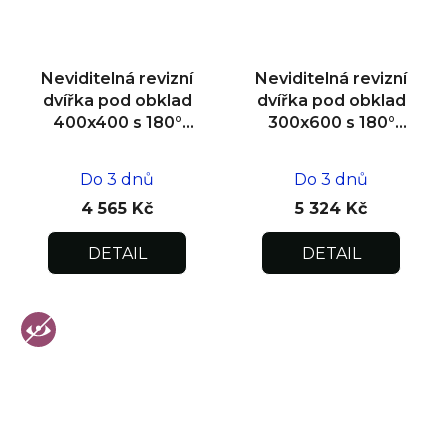
Neviditelná revizní
Neviditelná revizní
dvířka pod obklad
dvířka pod obklad
400x400 s 180°
300x600 s 180°
otevíráním pro
otevíráním pro
flexibilní instalaci
flexibilní instalaci
Do 3 dnů
Do 3 dnů
4 565 Kč
5 324 Kč
DETAIL
DETAIL