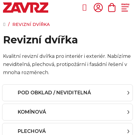
Přejít
na
Hledat
NÁKUP
obsah
KOŠÍK
DOMŮ
/
REVIZNÍ DVÍŘKA
Revizní dvířka
Kvalitní revizní dvířka pro interiér i exteriér. Nabízíme
neviditelná, plechová, protipožární i fasádní řešení v
mnoha rozměrech.
POD OBKLAD / NEVIDITELNÁ
KOMÍNOVÁ
PLECHOVÁ