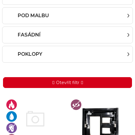
POD MALBU
FASÁDNÍ
POKLOPY
Otevřít filtr
V
ý
p
i
s