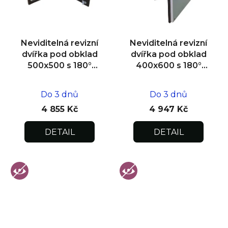
Neviditelná revizní
Neviditelná revizní
dvířka pod obklad
dvířka pod obklad
500x500 s 180°
400x600 s 180°
otevíráním pro
otevíráním pro
flexibilní instalaci
flexibilní instalaci
Do 3 dnů
Do 3 dnů
4 855 Kč
4 947 Kč
DETAIL
DETAIL