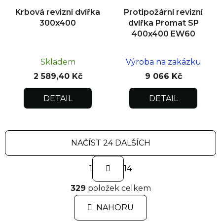
Krbová revizní dvířka
Protipožární revizní
300x400
dvířka Promat SP
400x400 EW60
Skladem
Výroba na zakázku
2 589,40 Kč
9 066 Kč
DETAIL
DETAIL
NAČÍST 24 DALŠÍCH
S
1
t
14
r
O
á
329
položek celkem
v
n
l
k
NAHORU
á
o