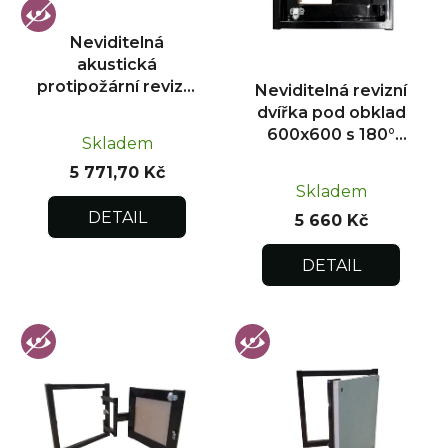
p
r
Neviditelná
o
akustická
d
protipožární revizní
Neviditelná revizní
u
dvířka pod obklad
dvířka pod obklad
300x300
k
600x600 s 180°
Skladem
otevíráním pro
t
5 771,70 Kč
flexibilní instalaci
ů
Skladem
DETAIL
5 660 Kč
DETAIL