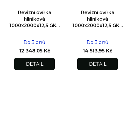
Revizní dvířka
Revizní dvířka
hliníková
hliníková
1000x2000x12,5 GKB
1000x2000x12,5 GKB
US, SDK
US, zdivo, dvoukřídlá
Do 3 dnů
Do 3 dnů
12 348,05 Kč
14 513,95 Kč
DETAIL
DETAIL