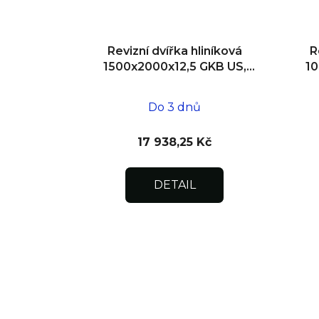
Revizní dvířka hliníková
R
1500x2000x12,5 GKB US,
10
SDK, dvoukřídlá
Do 3 dnů
17 938,25 Kč
DETAIL