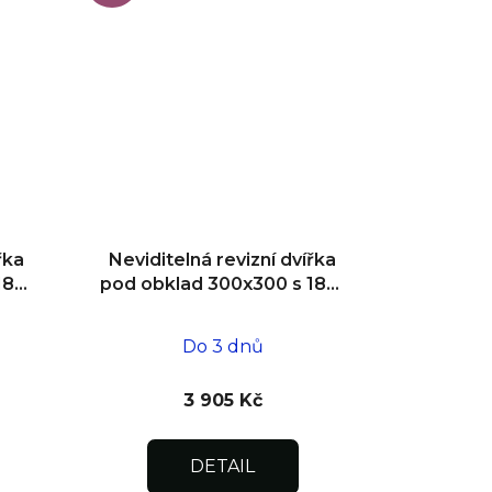
řka
Neviditelná revizní dvířka
180°
pod obklad 300x300 s 180°
ní
otevíráním pro flexibilní
instalaci
Do 3 dnů
3 905 Kč
DETAIL