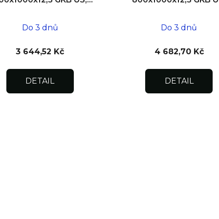
SDK
zdivo
Do 3 dnů
Do 3 dnů
3 644,52 Kč
4 682,70 Kč
DETAIL
DETAIL