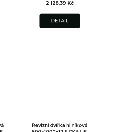
2 128,39 Kč
DETAIL
vá
Revizní dvířka hliníková
S,
600x1000x12,5 GKB US,