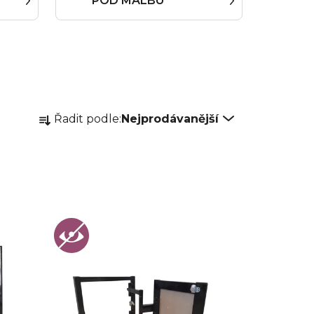
POD MALBU
Ř
Řadit podle:
Nejprodávanější
a
z
e
n
í
p
r
o
d
u
k