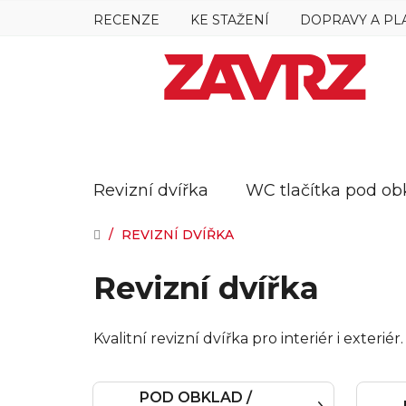
Přejít
RECENZE
KE STAŽENÍ
DOPRAVY A PL
na
obsah
Revizní dvířka
WC tlačítka pod ob
DOMŮ
/
REVIZNÍ DVÍŘKA
Revizní dvířka
Kvalitní revizní dvířka pro interiér i exter
POD OBKLAD /