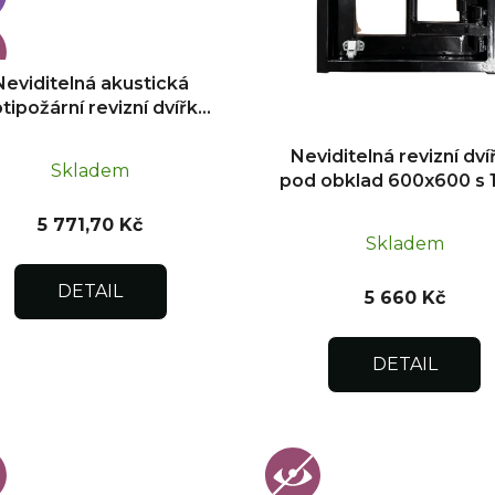
Neviditelná akustická
tipožární revizní dvířka
pod obklad 300x300
Neviditelná revizní dví
Skladem
pod obklad 600x600 s 
otevíráním pro flexibil
5 771,70 Kč
instalaci
Skladem
DETAIL
5 660 Kč
DETAIL