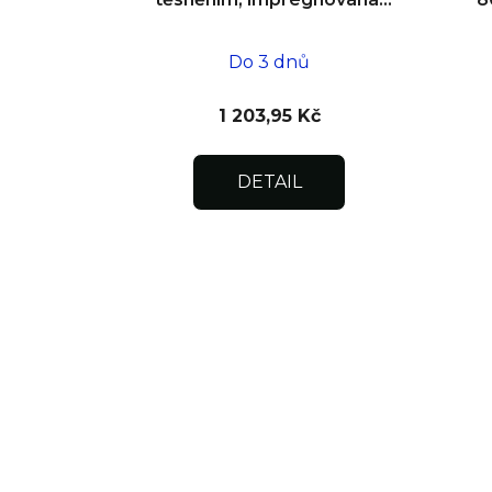
do zdiva 200x200x12,5
Do 3 dnů
1 203,95 Kč
DETAIL