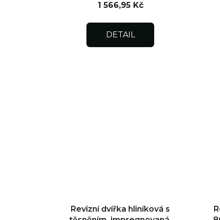
1 566,95 Kč
DETAIL
Revizní dvířka hliníková s
R
těsněním, impregnovaná,
8