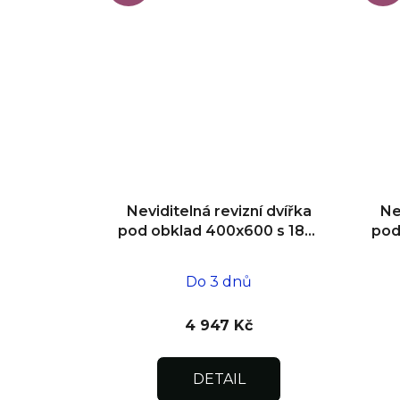
Neviditelná revizní dvířka
Ne
pod obklad 400x600 s 180°
pod
otevíráním pro flexibilní
o
instalaci
Do 3 dnů
4 947 Kč
DETAIL