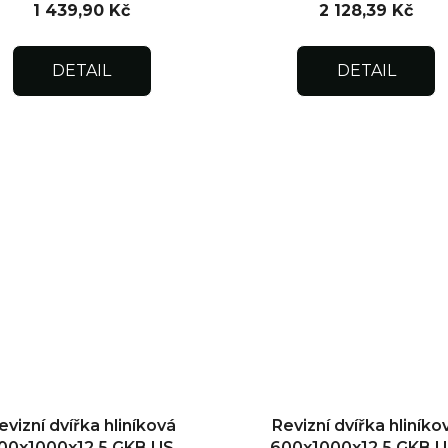
1 439,90 Kč
2 128,39 Kč
DETAIL
DETAIL
evizní dvířka hliníková
Revizní dvířka hliníko
00x1000x12,5 GKB US,
600x1000x12,5 GKB U