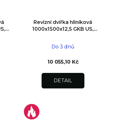
vá
Revizní dvířka hliníková
S,
1000x1500x12,5 GKB US,
zdivo
Do 3 dnů
10 055,10 Kč
DETAIL