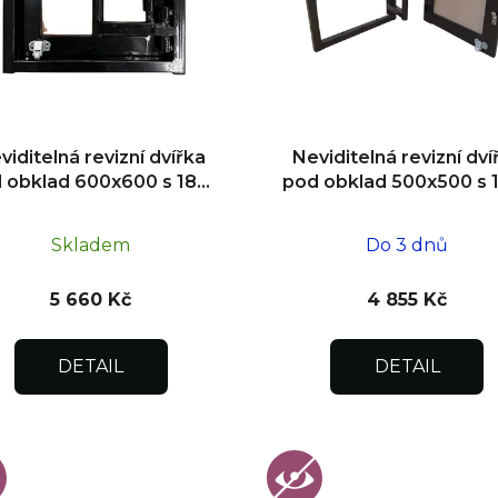
viditelná revizní dvířka
Neviditelná revizní dví
 obklad 600x600 s 180°
pod obklad 500x500 s 
tevíráním pro flexibilní
otevíráním pro flexibil
instalaci
instalaci
Skladem
Do 3 dnů
5 660 Kč
4 855 Kč
DETAIL
DETAIL