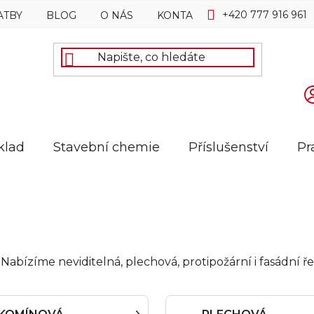
+420 777 916 961
ATBY
BLOG
O NÁS
KONTAKTY
klad
Stavební chemie
Příslušenství
Pr
iér. Nabízíme neviditelná, plechová, protipožární i fasádn