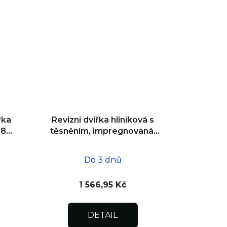
řka
Revizní dvířka hliníková s
180°
těsněním, impregnovaná,
ní
do zdiva 400x400x12,5
Do 3 dnů
1 566,95 Kč
DETAIL