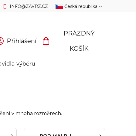
INFO
@
ZAVRZ.CZ
Česká republika
PRÁZDNÝ
Přihlášení
NÁKUPNÍ
KOŠÍK
KOŠÍK
avidla výběru
í řešení v mnoha rozměrech.