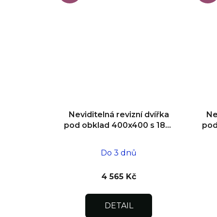
Neviditelná revizní dvířka
Ne
pod obklad 400x400 s 180°
pod
otevíráním pro flexibilní
o
instalaci
Do 3 dnů
4 565 Kč
DETAIL