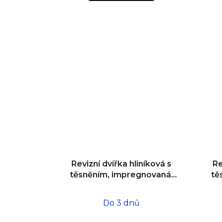
Revizní dvířka hliníková s
Re
těsněním, impregnovaná,
tě
do zdiva 500x500x12,5
d
Do 3 dnů