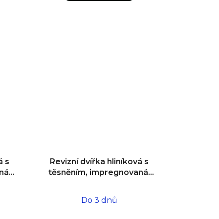
á s
Revizní dvířka hliníková s
ná,
těsněním, impregnovaná,
,5
do zdiva 200x200x12,5
Do 3 dnů