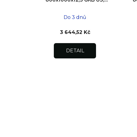
SDK
Do 3 dnů
3 644,52 Kč
DETAIL