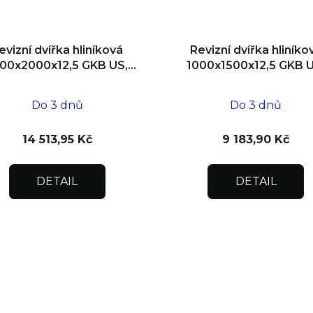
evizní dvířka hliníková
Revizní dvířka hliníko
00x2000x12,5 GKB US,
1000x1500x12,5 GKB U
zdivo, dvoukřídlá
SDK
Do 3 dnů
Do 3 dnů
14 513,95 Kč
9 183,90 Kč
DETAIL
DETAIL