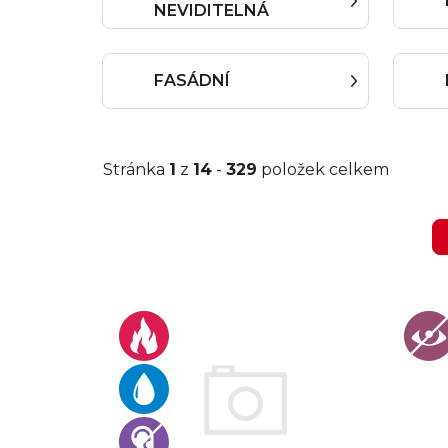
NEVIDITELNÁ
FASÁDNÍ
Stránka
1
z
14
-
329
položek celkem
V
ý
p
i
s
p