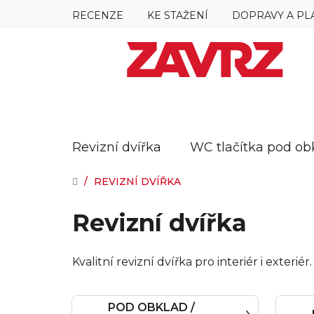
Přejít
RECENZE
KE STAŽENÍ
DOPRAVY A PL
na
obsah
Revizní dvířka
WC tlačítka pod ob
DOMŮ
/
REVIZNÍ DVÍŘKA
Revizní dvířka
Kvalitní revizní dvířka pro interiér i exter
POD OBKLAD /