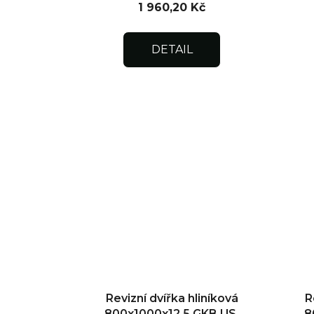
1 960,20 Kč
DETAIL
Revizní dvířka hliníková
R
800x1000x12,5 GKB US,
8