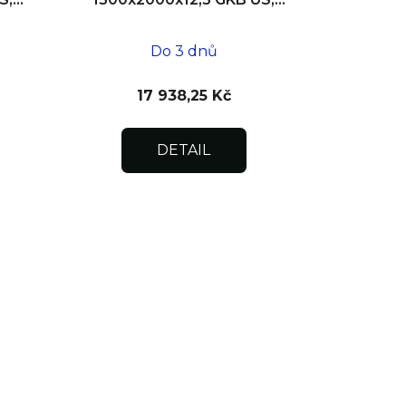
SDK, dvoukřídlá
Do 3 dnů
17 938,25 Kč
DETAIL