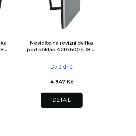
t
ů
řka
Neviditelná revizní dvířka
180°
pod obklad 400x600 s 180°
ní
otevíráním pro flexibilní
instalaci
Do 3 dnů
4 947 Kč
DETAIL