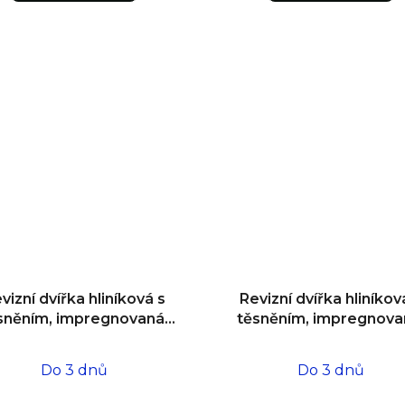
vizní dvířka hliníková s
Revizní dvířka hliníkov
sněním, impregnovaná,
těsněním, impregnova
o zdiva 300x300x12,5
do zdiva 600x600x12
Do 3 dnů
Do 3 dnů