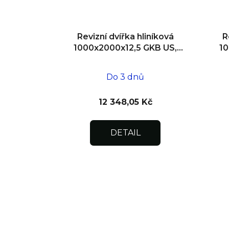
Revizní dvířka hliníková
R
1000x2000x12,5 GKB US,
10
SDK
Do 3 dnů
12 348,05 Kč
DETAIL