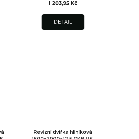
1 203,95 Kč
DETAIL
vá
Revizní dvířka hliníková
S,
1500x2000x12,5 GKB US,