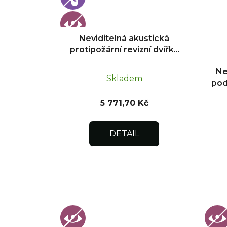
r
o
d
Neviditelná akustická
u
protipožární revizní dvířka
k
pod obklad 300x300
t
Ne
Skladem
pod
ů
o
5 771,70 Kč
DETAIL