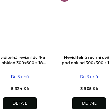
viditelná revizní dvířka
Neviditelná revizní dví
 obklad 300x600 s 180°
pod obklad 300x300 s 
tevíráním pro flexibilní
otevíráním pro flexibil
instalaci
instalaci
Do 3 dnů
Do 3 dnů
5 324 Kč
3 905 Kč
DETAIL
DETAIL