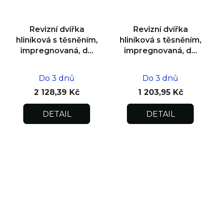
Revizní dvířka
Revizní dvířka
hliníková s těsněním,
hliníková s těsněním,
impregnovaná, do
impregnovaná, do
zdiva 600x600x12,5
zdiva 200x200x12,5
Do 3 dnů
Do 3 dnů
2 128,39 Kč
1 203,95 Kč
DETAIL
DETAIL