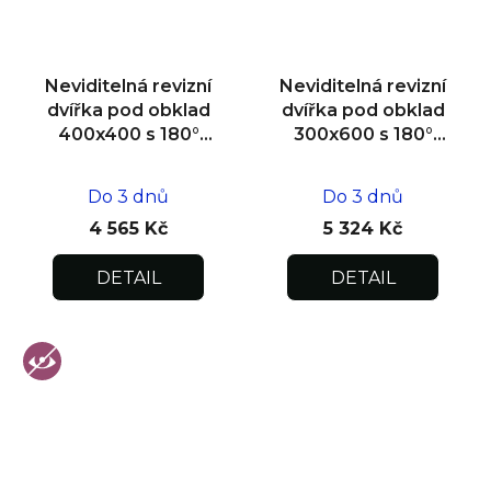
Neviditelná revizní
Neviditelná revizní
dvířka pod obklad
dvířka pod obklad
400x400 s 180°
300x600 s 180°
otevíráním pro
otevíráním pro
flexibilní instalaci
flexibilní instalaci
Do 3 dnů
Do 3 dnů
4 565 Kč
5 324 Kč
DETAIL
DETAIL