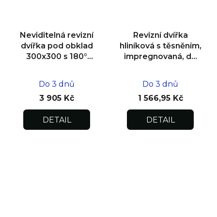
Neviditelná revizní
Revizní dvířka
dvířka pod obklad
hliníková s těsněním,
300x300 s 180°
impregnovaná, do
otevíráním pro
zdiva 400x400x12,5
flexibilní instalaci
Do 3 dnů
Do 3 dnů
3 905 Kč
1 566,95 Kč
DETAIL
DETAIL