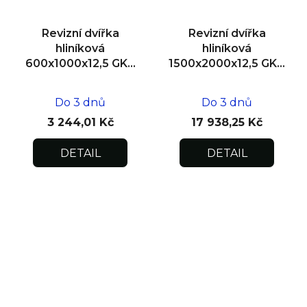
Revizní dvířka
Revizní dvířka
hliníková
hliníková
600x1000x12,5 GKB
1500x2000x12,5 GKB
US, SDK
US, SDK, dvoukřídlá
Do 3 dnů
Do 3 dnů
3 244,01 Kč
17 938,25 Kč
DETAIL
DETAIL