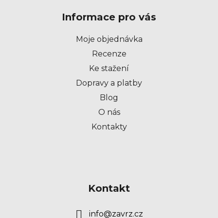
p
Informace pro vás
a
t
Moje objednávka
í
Recenze
Ke stažení
Dopravy a platby
Blog
O nás
Kontakty
Kontakt
info
@
zavrz.cz