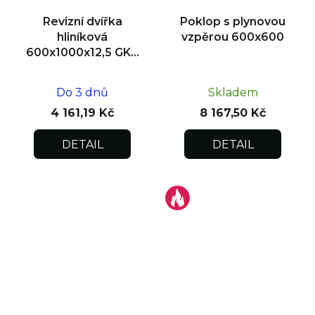
Revizní dvířka
Poklop s plynovou
hliníková
vzpěrou 600x600
600x1000x12,5 GKB
US, zdivo
Do 3 dnů
Skladem
4 161,19 Kč
8 167,50 Kč
DETAIL
DETAIL