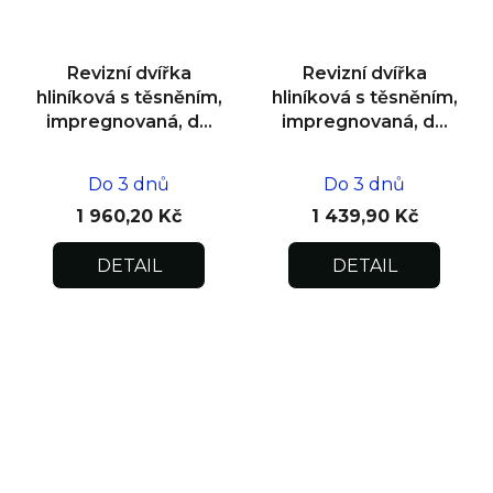
Revizní dvířka
Revizní dvířka
hliníková s těsněním,
hliníková s těsněním,
impregnovaná, do
impregnovaná, do
zdiva 500x500x12,5
zdiva 300x300x12,5
Do 3 dnů
Do 3 dnů
1 960,20 Kč
1 439,90 Kč
DETAIL
DETAIL