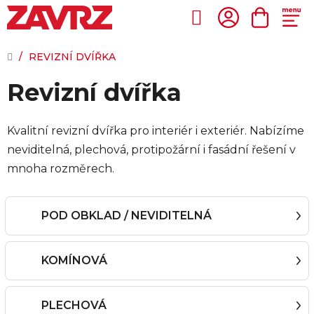
Přejít
na
Hledat
NÁKUP
obsah
KOŠÍK
DOMŮ
/
REVIZNÍ DVÍŘKA
Revizní dvířka
Kvalitní revizní dvířka pro interiér i exteriér. Nabízíme
neviditelná, plechová, protipožární i fasádní řešení v
mnoha rozměrech.
POD OBKLAD / NEVIDITELNÁ
KOMÍNOVÁ
PLECHOVÁ