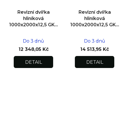
Revizní dvířka
Revizní dvířka
hliníková
hliníková
1000x2000x12,5 GKB
1000x2000x12,5 GKB
US, SDK
US, zdivo, dvoukřídlá
Do 3 dnů
Do 3 dnů
12 348,05 Kč
14 513,95 Kč
DETAIL
DETAIL