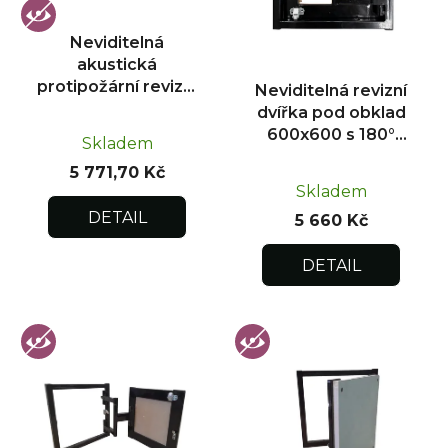
p
r
Neviditelná
o
akustická
d
protipožární revizní
Neviditelná revizní
u
dvířka pod obklad
dvířka pod obklad
300x300
k
600x600 s 180°
Skladem
otevíráním pro
t
5 771,70 Kč
flexibilní instalaci
ů
Skladem
DETAIL
5 660 Kč
DETAIL