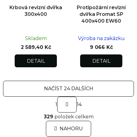
Krbová revizní dvířka
Protipožární revizní
300x400
dvířka Promat SP
400x400 EW60
Skladem
Výroba na zakázku
2 589,40 Kč
9 066 Kč
DETAIL
DETAIL
NAČÍST 24 DALŠÍCH
S
1
t
14
r
O
á
329
položek celkem
v
n
l
k
NAHORU
á
o