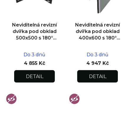
Neviditelná revizní
Neviditelná revizní
dvířka pod obklad
dvířka pod obklad
500x500 s 180°
400x600 s 180°
otevíráním pro
otevíráním pro
flexibilní instalaci
flexibilní instalaci
Do 3 dnů
Do 3 dnů
4 855 Kč
4 947 Kč
DETAIL
DETAIL