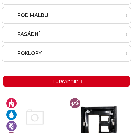
POD MALBU
FASÁDNÍ
POKLOPY
Otevřít filtr
V
ý
p
i
s