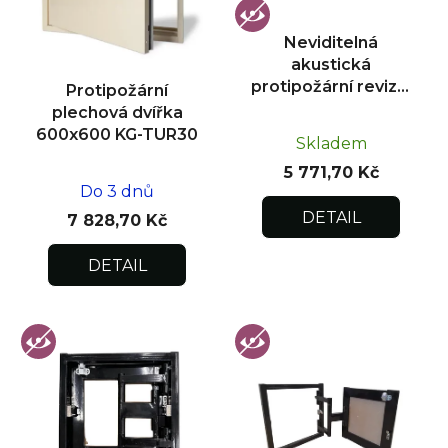
p
r
Neviditelná
o
akustická
d
protipožární revizní
Protipožární
u
dvířka pod obklad
plechová dvířka
300x300
k
600x600 KG-TUR30
Skladem
t
5 771,70 Kč
ů
Do 3 dnů
DETAIL
7 828,70 Kč
DETAIL