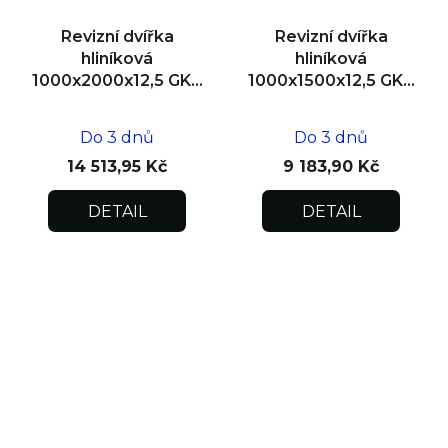
Revizní dvířka
Revizní dvířka
hliníková
hliníková
1000x2000x12,5 GKB
1000x1500x12,5 GKB
US, zdivo, dvoukřídlá
US, SDK
Do 3 dnů
Do 3 dnů
14 513,95 Kč
9 183,90 Kč
DETAIL
DETAIL