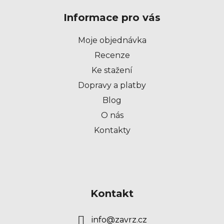
p
Informace pro vás
a
t
Moje objednávka
í
Recenze
Ke stažení
Dopravy a platby
Blog
O nás
Kontakty
Kontakt
info
@
zavrz.cz