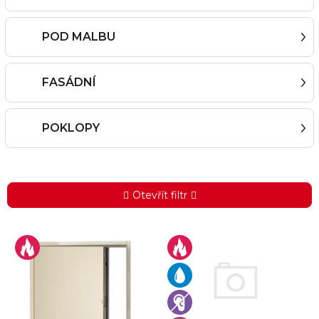
POD MALBU
FASÁDNÍ
POKLOPY
Otevřít filtr
V
ý
p
i
s