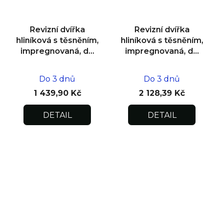
Revizní dvířka
Revizní dvířka
hliníková s těsněním,
hliníková s těsněním,
impregnovaná, do
impregnovaná, do
zdiva 300x300x12,5
zdiva 600x600x12,5
Do 3 dnů
Do 3 dnů
1 439,90 Kč
2 128,39 Kč
DETAIL
DETAIL