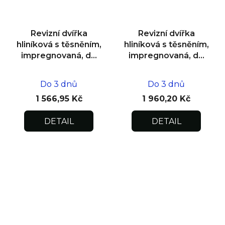
Revizní dvířka
Revizní dvířka
hliníková s těsněním,
hliníková s těsněním,
impregnovaná, do
impregnovaná, do
zdiva 400x400x12,5
zdiva 500x500x12,5
Do 3 dnů
Do 3 dnů
1 566,95 Kč
1 960,20 Kč
DETAIL
DETAIL