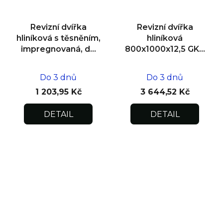
Revizní dvířka
Revizní dvířka
hliníková s těsněním,
hliníková
impregnovaná, do
800x1000x12,5 GKB
zdiva 200x200x12,5
US, SDK
Do 3 dnů
Do 3 dnů
1 203,95 Kč
3 644,52 Kč
DETAIL
DETAIL