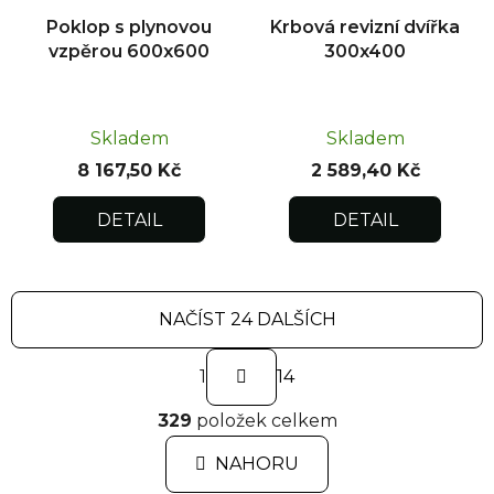
Poklop s plynovou
Krbová revizní dvířka
vzpěrou 600x600
300x400
Skladem
Skladem
8 167,50 Kč
2 589,40 Kč
DETAIL
DETAIL
NAČÍST 24 DALŠÍCH
S
1
t
14
r
O
á
329
položek celkem
v
n
l
k
NAHORU
á
o