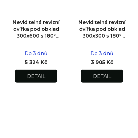
Neviditelná revizní
Neviditelná revizní
dvířka pod obklad
dvířka pod obklad
300x600 s 180°
300x300 s 180°
otevíráním pro
otevíráním pro
flexibilní instalaci
flexibilní instalaci
Do 3 dnů
Do 3 dnů
5 324 Kč
3 905 Kč
DETAIL
DETAIL