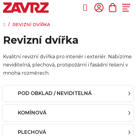
Přejít
na
Hledat
NÁKUP
obsah
KOŠÍK
DOMŮ
/
REVIZNÍ DVÍŘKA
Revizní dvířka
Kvalitní revizní dvířka pro interiér i exteriér. Nabízíme
neviditelná, plechová, protipožární i fasádní řešení v
mnoha rozměrech.
POD OBKLAD / NEVIDITELNÁ
KOMÍNOVÁ
PLECHOVÁ