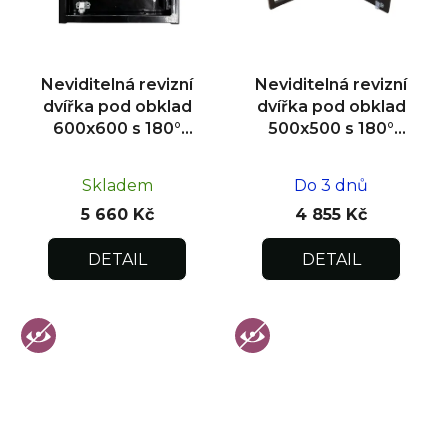
Neviditelná revizní
Neviditelná revizní
dvířka pod obklad
dvířka pod obklad
600x600 s 180°
500x500 s 180°
otevíráním pro
otevíráním pro
flexibilní instalaci
flexibilní instalaci
Skladem
Do 3 dnů
5 660 Kč
4 855 Kč
DETAIL
DETAIL