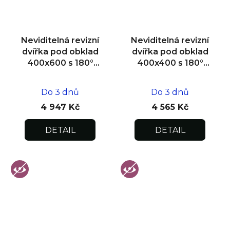
Neviditelná revizní
Neviditelná revizní
dvířka pod obklad
dvířka pod obklad
400x600 s 180°
400x400 s 180°
otevíráním pro
otevíráním pro
flexibilní instalaci
flexibilní instalaci
Do 3 dnů
Do 3 dnů
4 947 Kč
4 565 Kč
DETAIL
DETAIL