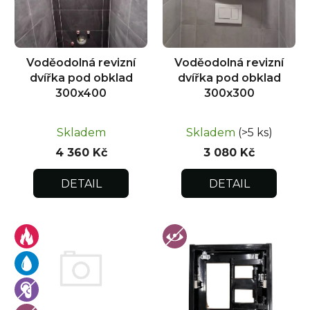
p
r
o
d
Voděodolná revizní
Voděodolná revizní
u
dvířka pod obklad
dvířka pod obklad
k
300x400
300x300
t
ů
Skladem
Skladem
(>5 ks)
4 360 Kč
3 080 Kč
DETAIL
DETAIL