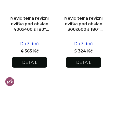
Neviditelná revizní
Neviditelná revizní
dvířka pod obklad
dvířka pod obklad
400x400 s 180°
300x600 s 180°
otevíráním pro
otevíráním pro
flexibilní instalaci
flexibilní instalaci
Do 3 dnů
Do 3 dnů
4 565 Kč
5 324 Kč
DETAIL
DETAIL