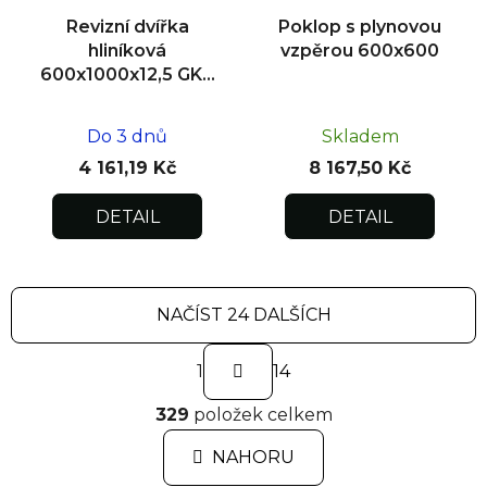
Revizní dvířka
Poklop s plynovou
hliníková
vzpěrou 600x600
600x1000x12,5 GKB
US, zdivo
Do 3 dnů
Skladem
4 161,19 Kč
8 167,50 Kč
DETAIL
DETAIL
NAČÍST 24 DALŠÍCH
S
1
t
14
r
O
á
329
položek celkem
v
n
l
k
NAHORU
á
o