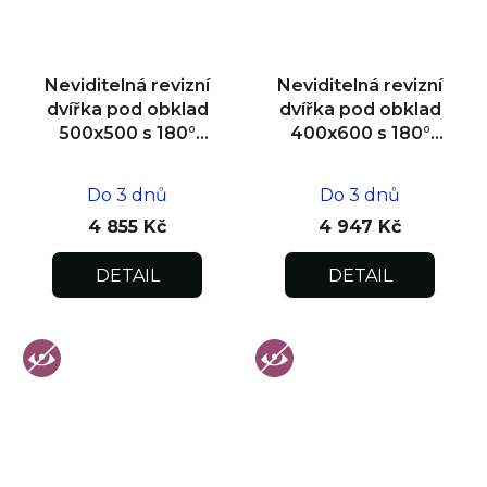
Neviditelná revizní
Neviditelná revizní
dvířka pod obklad
dvířka pod obklad
500x500 s 180°
400x600 s 180°
otevíráním pro
otevíráním pro
flexibilní instalaci
flexibilní instalaci
Do 3 dnů
Do 3 dnů
4 855 Kč
4 947 Kč
DETAIL
DETAIL