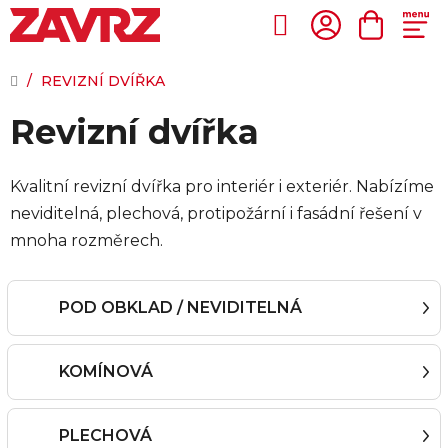
Přejít
na
Hledat
NÁKUP
obsah
KOŠÍK
DOMŮ
/
REVIZNÍ DVÍŘKA
Revizní dvířka
Kvalitní revizní dvířka pro interiér i exteriér. Nabízíme
neviditelná, plechová, protipožární i fasádní řešení v
mnoha rozměrech.
POD OBKLAD / NEVIDITELNÁ
KOMÍNOVÁ
PLECHOVÁ