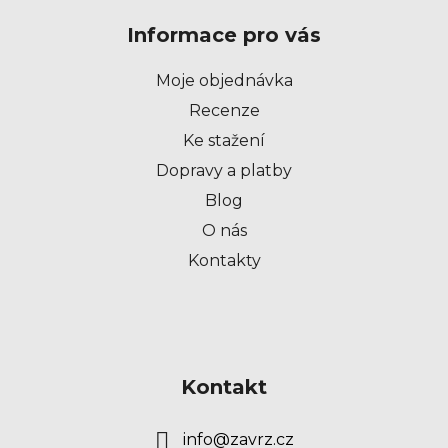
p
Informace pro vás
a
t
Moje objednávka
í
Recenze
Ke stažení
Dopravy a platby
Blog
O nás
Kontakty
Kontakt
info
@
zavrz.cz