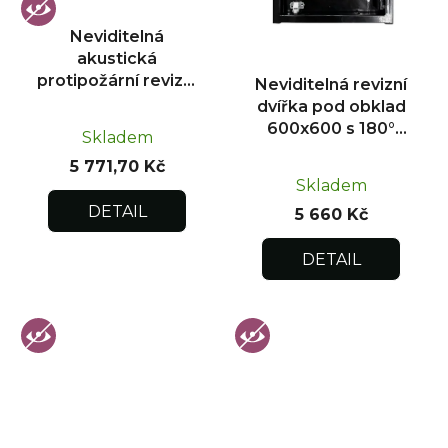
Neviditelná
akustická
protipožární revizní
Neviditelná revizní
dvířka pod obklad
dvířka pod obklad
300x300
600x600 s 180°
Skladem
otevíráním pro
5 771,70 Kč
flexibilní instalaci
Skladem
DETAIL
5 660 Kč
DETAIL