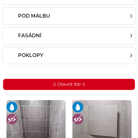
POD MALBU
FASÁDNÍ
POKLOPY
Otevřít filtr
V
ý
p
i
s