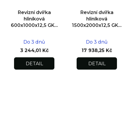
Revizní dvířka
Revizní dvířka
hliníková
hliníková
600x1000x12,5 GKB
1500x2000x12,5 GKB
US, SDK
US, SDK, dvoukřídlá
Do 3 dnů
Do 3 dnů
3 244,01 Kč
17 938,25 Kč
DETAIL
DETAIL