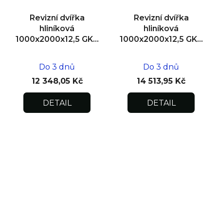
Revizní dvířka
Revizní dvířka
hliníková
hliníková
1000x2000x12,5 GKB
1000x2000x12,5 GKB
US, SDK
US, zdivo, dvoukřídlá
Do 3 dnů
Do 3 dnů
12 348,05 Kč
14 513,95 Kč
DETAIL
DETAIL