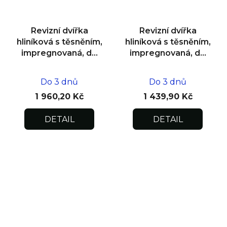
Revizní dvířka
Revizní dvířka
hliníková s těsněním,
hliníková s těsněním,
impregnovaná, do
impregnovaná, do
zdiva 500x500x12,5
zdiva 300x300x12,5
Do 3 dnů
Do 3 dnů
1 960,20 Kč
1 439,90 Kč
DETAIL
DETAIL