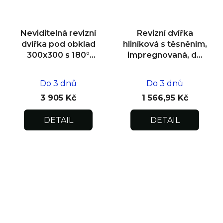
Neviditelná revizní
Revizní dvířka
dvířka pod obklad
hliníková s těsněním,
300x300 s 180°
impregnovaná, do
otevíráním pro
zdiva 400x400x12,5
flexibilní instalaci
Do 3 dnů
Do 3 dnů
3 905 Kč
1 566,95 Kč
DETAIL
DETAIL