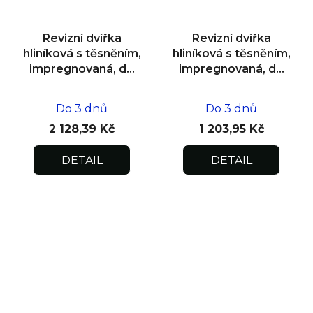
Revizní dvířka
Revizní dvířka
hliníková s těsněním,
hliníková s těsněním,
impregnovaná, do
impregnovaná, do
zdiva 600x600x12,5
zdiva 200x200x12,5
Do 3 dnů
Do 3 dnů
2 128,39 Kč
1 203,95 Kč
DETAIL
DETAIL