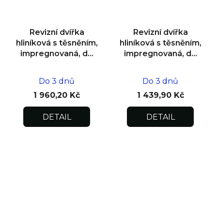
Revizní dvířka
Revizní dvířka
hliníková s těsněním,
hliníková s těsněním,
impregnovaná, do
impregnovaná, do
zdiva 500x500x12,5
zdiva 300x300x12,5
Do 3 dnů
Do 3 dnů
1 960,20 Kč
1 439,90 Kč
DETAIL
DETAIL