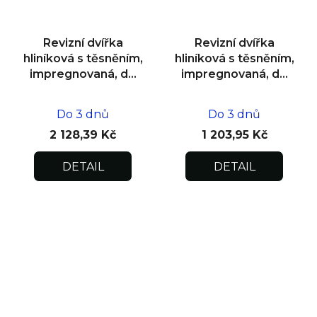
Revizní dvířka
Revizní dvířka
hliníková s těsněním,
hliníková s těsněním,
impregnovaná, do
impregnovaná, do
zdiva 600x600x12,5
zdiva 200x200x12,5
Do 3 dnů
Do 3 dnů
2 128,39 Kč
1 203,95 Kč
DETAIL
DETAIL