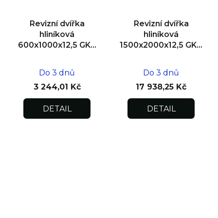
Revizní dvířka
Revizní dvířka
hliníková
hliníková
600x1000x12,5 GKB
1500x2000x12,5 GKB
US, SDK
US, SDK, dvoukřídlá
Do 3 dnů
Do 3 dnů
3 244,01 Kč
17 938,25 Kč
DETAIL
DETAIL