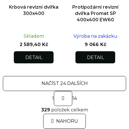
Krbová revizní dvířka
Protipožární revizní
300x400
dvířka Promat SP
400x400 EW60
Skladem
Výroba na zakázku
2 589,40 Kč
9 066 Kč
DETAIL
DETAIL
NAČÍST 24 DALŠÍCH
S
1
t
14
r
O
á
329
položek celkem
v
n
l
k
NAHORU
á
o