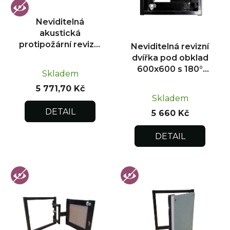
p
r
Neviditelná
o
akustická
d
protipožární revizní
Neviditelná revizní
u
dvířka pod obklad
dvířka pod obklad
300x300
k
600x600 s 180°
Skladem
otevíráním pro
t
5 771,70 Kč
flexibilní instalaci
ů
Skladem
DETAIL
5 660 Kč
DETAIL