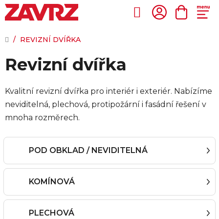
Přejít
na
Hledat
NÁKUP
obsah
KOŠÍK
DOMŮ
/
REVIZNÍ DVÍŘKA
Revizní dvířka
Kvalitní revizní dvířka pro interiér i exteriér. Nabízíme
neviditelná, plechová, protipožární i fasádní řešení v
mnoha rozměrech.
POD OBKLAD / NEVIDITELNÁ
KOMÍNOVÁ
PLECHOVÁ