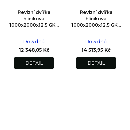
Revizní dvířka
Revizní dvířka
hliníková
hliníková
1000x2000x12,5 GKB
1000x2000x12,5 GKB
US, SDK
US, zdivo, dvoukřídlá
Do 3 dnů
Do 3 dnů
12 348,05 Kč
14 513,95 Kč
DETAIL
DETAIL