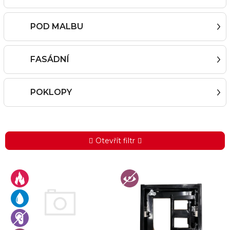
POD MALBU
FASÁDNÍ
POKLOPY
Otevřít filtr
V
ý
p
i
s