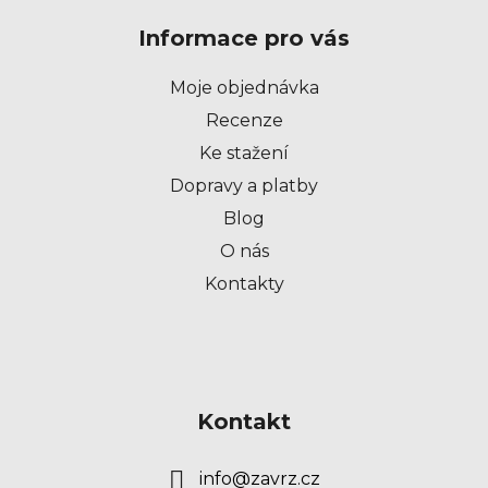
p
Informace pro vás
a
t
Moje objednávka
í
Recenze
Ke stažení
Dopravy a platby
Blog
O nás
Kontakty
Kontakt
info
@
zavrz.cz