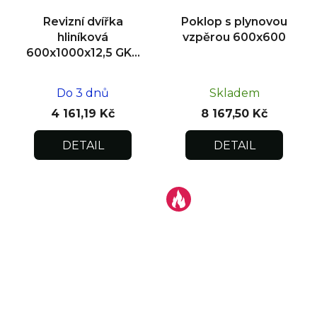
Revizní dvířka
Poklop s plynovou
hliníková
vzpěrou 600x600
600x1000x12,5 GKB
US, zdivo
Do 3 dnů
Skladem
4 161,19 Kč
8 167,50 Kč
DETAIL
DETAIL