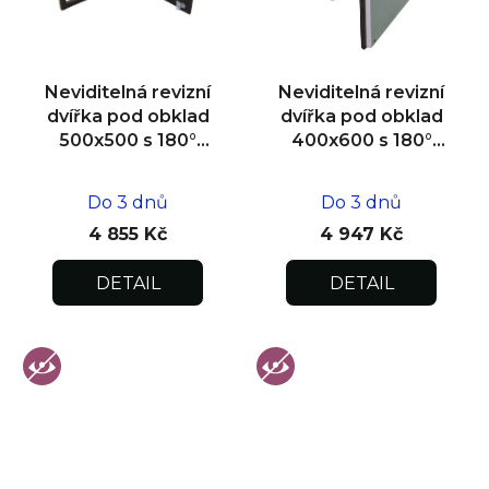
Neviditelná revizní
Neviditelná revizní
dvířka pod obklad
dvířka pod obklad
500x500 s 180°
400x600 s 180°
otevíráním pro
otevíráním pro
flexibilní instalaci
flexibilní instalaci
Do 3 dnů
Do 3 dnů
4 855 Kč
4 947 Kč
DETAIL
DETAIL