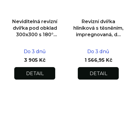
Neviditelná revizní
Revizní dvířka
dvířka pod obklad
hliníková s těsněním,
300x300 s 180°
impregnovaná, do
otevíráním pro
zdiva 400x400x12,5
flexibilní instalaci
Do 3 dnů
Do 3 dnů
3 905 Kč
1 566,95 Kč
DETAIL
DETAIL