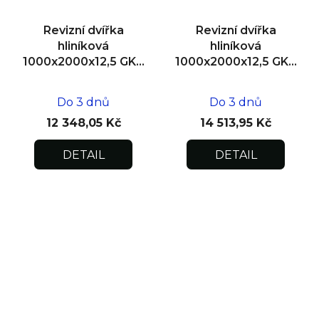
Revizní dvířka
Revizní dvířka
hliníková
hliníková
1000x2000x12,5 GKB
1000x2000x12,5 GKB
US, SDK
US, zdivo, dvoukřídlá
Do 3 dnů
Do 3 dnů
12 348,05 Kč
14 513,95 Kč
DETAIL
DETAIL