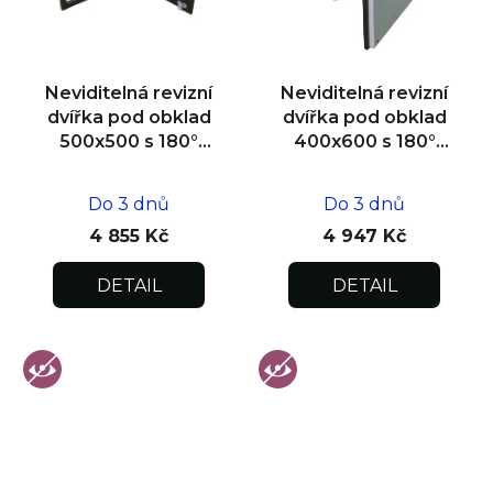
Neviditelná revizní
Neviditelná revizní
dvířka pod obklad
dvířka pod obklad
500x500 s 180°
400x600 s 180°
otevíráním pro
otevíráním pro
flexibilní instalaci
flexibilní instalaci
Do 3 dnů
Do 3 dnů
4 855 Kč
4 947 Kč
DETAIL
DETAIL