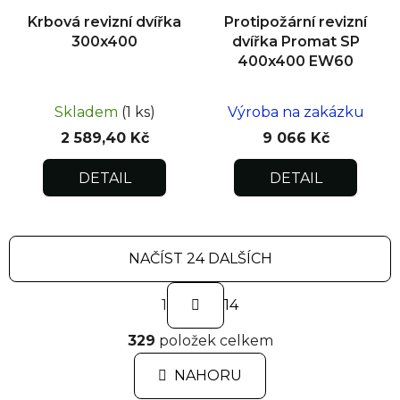
Krbová revizní dvířka
Protipožární revizní
300x400
dvířka Promat SP
400x400 EW60
Skladem
(1 ks)
Výroba na zakázku
2 589,40 Kč
9 066 Kč
DETAIL
DETAIL
NAČÍST 24 DALŠÍCH
S
1
t
14
r
O
á
329
položek celkem
v
n
l
k
NAHORU
á
o