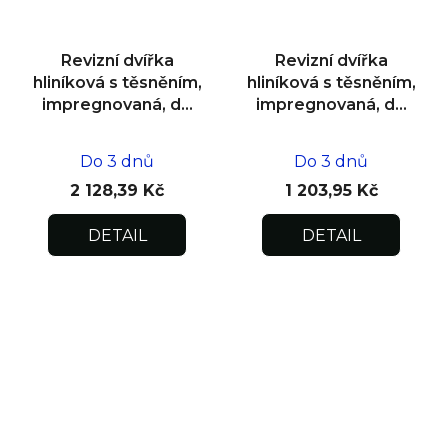
Revizní dvířka
Revizní dvířka
hliníková s těsněním,
hliníková s těsněním,
impregnovaná, do
impregnovaná, do
zdiva 600x600x12,5
zdiva 200x200x12,5
Do 3 dnů
Do 3 dnů
2 128,39 Kč
1 203,95 Kč
DETAIL
DETAIL