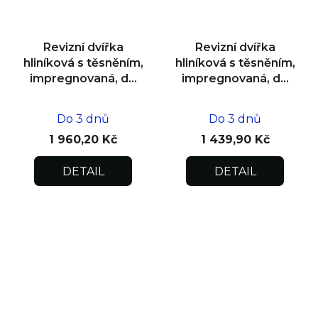
Revizní dvířka
Revizní dvířka
hliníková s těsněním,
hliníková s těsněním,
impregnovaná, do
impregnovaná, do
zdiva 500x500x12,5
zdiva 300x300x12,5
Do 3 dnů
Do 3 dnů
1 960,20 Kč
1 439,90 Kč
DETAIL
DETAIL