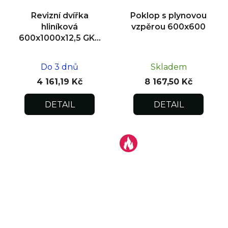
Revizní dvířka
Poklop s plynovou
hliníková
vzpěrou 600x600
600x1000x12,5 GKB
US, zdivo
Do 3 dnů
Skladem
4 161,19 Kč
8 167,50 Kč
DETAIL
DETAIL