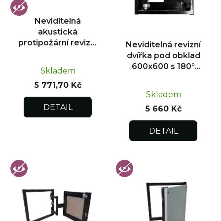
p
r
Neviditelná
o
akustická
d
protipožární revizní
Neviditelná revizní
u
dvířka pod obklad
dvířka pod obklad
300x300
k
600x600 s 180°
Skladem
otevíráním pro
t
5 771,70 Kč
flexibilní instalaci
ů
Skladem
DETAIL
5 660 Kč
DETAIL