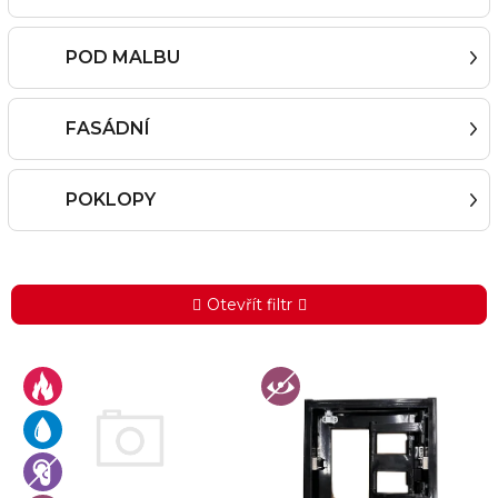
POD MALBU
FASÁDNÍ
POKLOPY
Otevřít filtr
V
ý
p
i
s