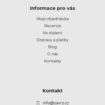
p
Informace pro vás
a
t
Moje objednávka
í
Recenze
Ke stažení
Dopravy a platby
Blog
O nás
Kontakty
Kontakt
info
@
zavrz.cz