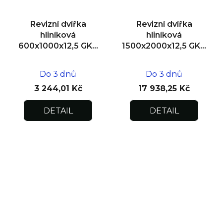
Revizní dvířka
Revizní dvířka
hliníková
hliníková
600x1000x12,5 GKB
1500x2000x12,5 GKB
US, SDK
US, SDK, dvoukřídlá
Do 3 dnů
Do 3 dnů
3 244,01 Kč
17 938,25 Kč
DETAIL
DETAIL