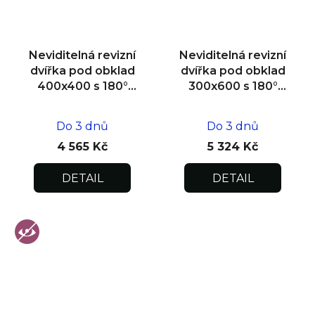
Neviditelná revizní
Neviditelná revizní
dvířka pod obklad
dvířka pod obklad
400x400 s 180°
300x600 s 180°
otevíráním pro
otevíráním pro
flexibilní instalaci
flexibilní instalaci
Do 3 dnů
Do 3 dnů
4 565 Kč
5 324 Kč
DETAIL
DETAIL