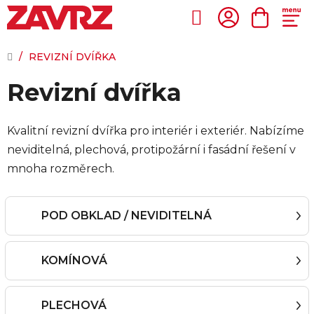
Přejít
na
Hledat
NÁKUP
obsah
KOŠÍK
DOMŮ
/
REVIZNÍ DVÍŘKA
Revizní dvířka
Kvalitní revizní dvířka pro interiér i exteriér. Nabízíme
neviditelná, plechová, protipožární i fasádní řešení v
mnoha rozměrech.
POD OBKLAD / NEVIDITELNÁ
KOMÍNOVÁ
PLECHOVÁ