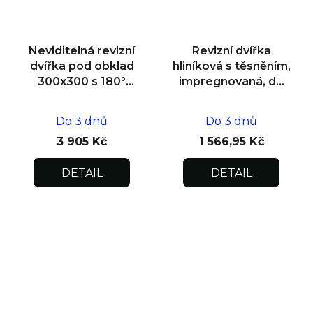
Neviditelná revizní
Revizní dvířka
dvířka pod obklad
hliníková s těsněním,
300x300 s 180°
impregnovaná, do
otevíráním pro
zdiva 400x400x12,5
flexibilní instalaci
Do 3 dnů
Do 3 dnů
3 905 Kč
1 566,95 Kč
DETAIL
DETAIL