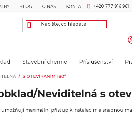
+420 777 916 961
ATBY
BLOG
O NÁS
KONTAKTY
klad
Stavební chemie
Příslušenství
Pr
ITELNÁ
/
S OTEVÍRÁNÍM 180°
obklad/Neviditelná s otev
0° umožňují maximální přístup k instalacím a snadnou man