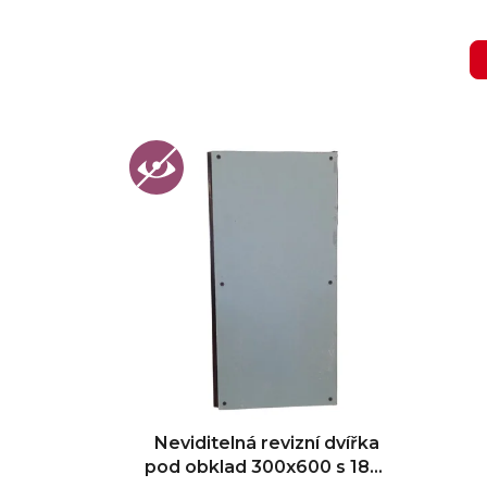
V
ý
p
i
s
p
r
o
d
u
k
t
Neviditelná revizní dvířka
pod obklad 300x600 s 180°
ů