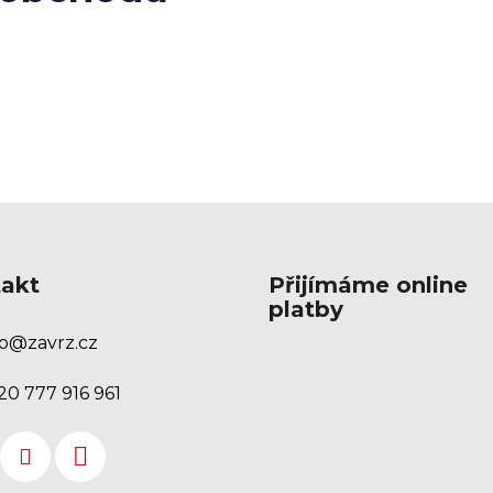
v
k
y
v
ý
p
i
s
u
akt
Přijímáme online
platby
o
@
zavrz.cz
20 777 916 961