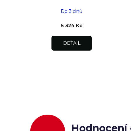
otevíráním pro flexibilní
instalaci
Do 3 dnů
5 324 Kč
DETAIL
Hodnocení