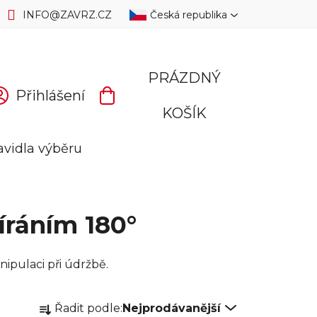
INFO
@
ZAVRZ.CZ
Česká republika
PRÁZDNÝ
Přihlášení
NÁKUPNÍ
KOŠÍK
KOŠÍK
avidla výběru
íráním 180°
ipulaci při údržbě.
Ř
Řadit podle:
Nejprodávanější
a