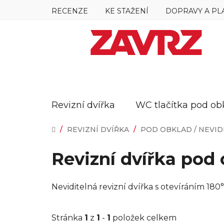
Přejít
RECENZE
KE STAŽENÍ
DOPRAVY A PL
na
obsah
Revizní dvířka
WC tlačítka pod ob
DOMŮ
/
REVIZNÍ DVÍŘKA
/
POD OBKLAD / NEVID
Revizní dvířka pod 
Neviditelná revizní dvířka s otevíráním 18
Stránka
1
z
1
-
1
položek celkem