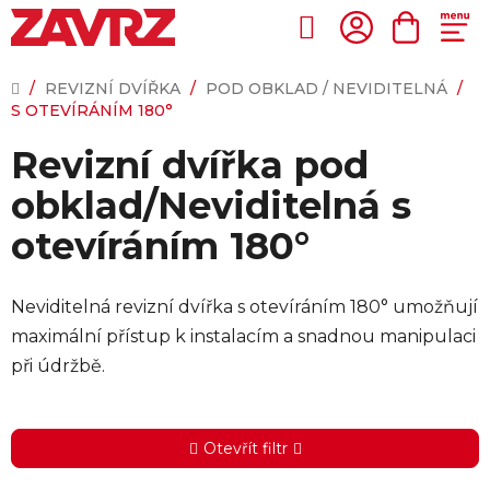
Přejít
na
Hledat
NÁKUP
obsah
KOŠÍK
DOMŮ
/
REVIZNÍ DVÍŘKA
/
POD OBKLAD / NEVIDITELNÁ
/
S OTEVÍRÁNÍM 180°
Revizní dvířka pod
obklad/Neviditelná s
otevíráním 180°
Neviditelná revizní dvířka s otevíráním 180° umožňují
maximální přístup k instalacím a snadnou manipulaci
při údržbě.
Otevřít filtr