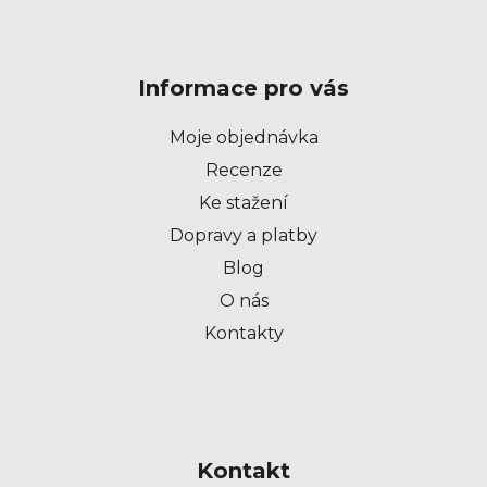
Z
á
p
Informace pro vás
a
t
Moje objednávka
í
Recenze
Ke stažení
Dopravy a platby
Blog
O nás
Kontakty
Kontakt