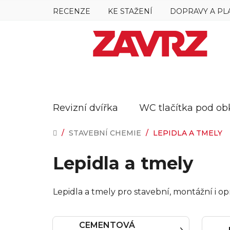
Přejít
RECENZE
KE STAŽENÍ
DOPRAVY A PL
na
obsah
Revizní dvířka
WC tlačítka pod ob
DOMŮ
/
STAVEBNÍ CHEMIE
/
LEPIDLA A TMELY
Lepidla a tmely
Lepidla a tmely pro stavební, montážní i o
CEMENTOVÁ