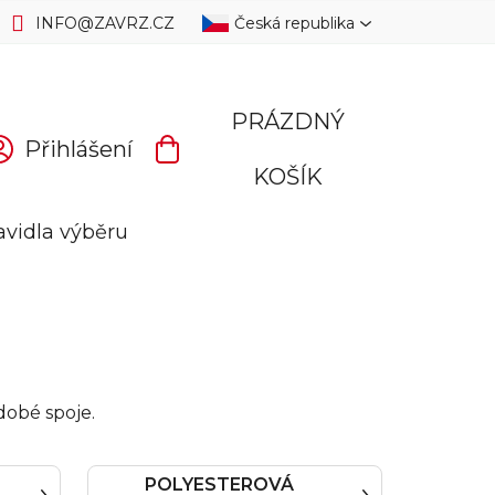
INFO
@
ZAVRZ.CZ
Česká republika
PRÁZDNÝ
Přihlášení
NÁKUPNÍ
KOŠÍK
KOŠÍK
avidla výběru
dobé spoje.
POLYESTEROVÁ