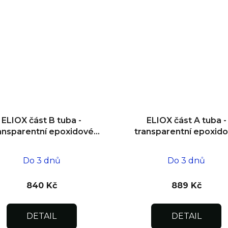
ELIOX část B tuba -
ELIOX část A tuba -
ansparentní epoxidové
transparentní epoxid
lepidlo 150 g
lepidlo 300 g
Do 3 dnů
Do 3 dnů
840 Kč
889 Kč
DETAIL
DETAIL