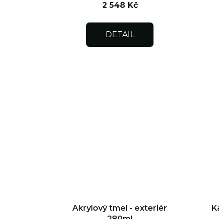
2 548 Kč
DETAIL
Akrylový tmel - exteriér
K
280ml