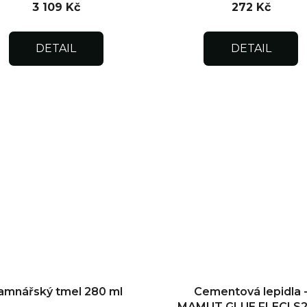
3 109 Kč
272 Kč
DETAIL
DETAIL
amnářský tmel 280 ml
Cementová lepidla 
MAMUT GLUE FLECI S2