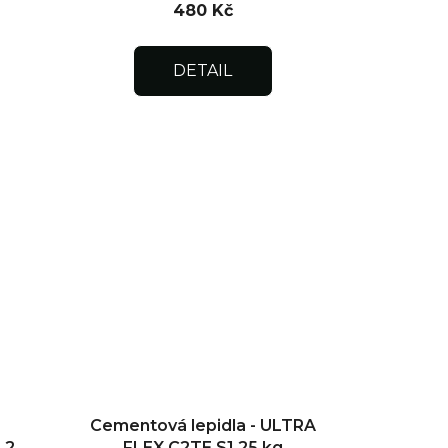
480 Kč
DETAIL
-
Cementová lepidla - ULTRA
 20
FLEX C2TE S1 25 kg