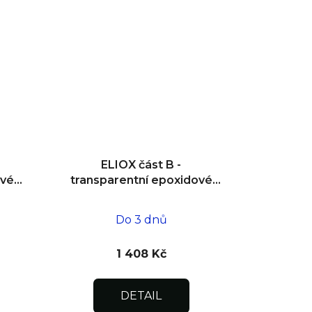
ELIOX část B -
ové
transparentní epoxidové
lepidlo 0,75 kg
Do 3 dnů
1 408 Kč
DETAIL