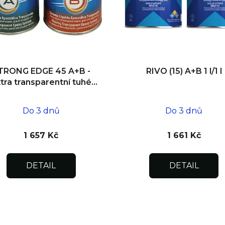
TRONG EDGE 45 A+B -
RIVO (15) A+B 1 l/1 l
tra transparentní tuhé
lepidlo 1 kg/0,5 kg
Do 3 dnů
Do 3 dnů
1 657 Kč
1 661 Kč
DETAIL
DETAIL