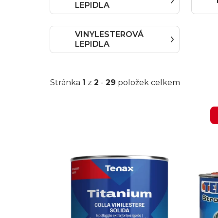
LEPIDLA
VINYLESTEROVÁ
LEPIDLA
Stránka
1
z
2
-
29
položek celkem
V
ý
p
i
s
p