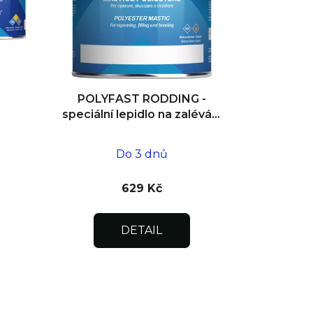
t
ů
POLYFAST RODDING -
speciální lepidlo na zalévání
výztuh 1 l
Do 3 dnů
629 Kč
DETAIL