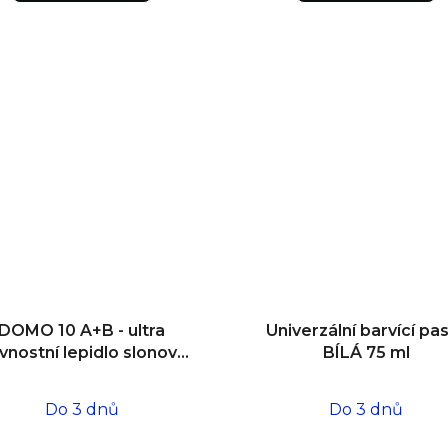
DOMO 10 A+B - ultra
Univerzální barvící pa
vnostní lepidlo slonová
BÍLÁ 75 ml
kost 1 l/1 l
Do 3 dnů
Do 3 dnů