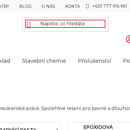
+420 777 916 961
ATBY
BLOG
O NÁS
KONTAKTY
klad
Stavební chemie
Příslušenství
Pr
pravárenské práce. Spolehlivé řešení pro pevné a dlouho
EPOXIDOVÁ