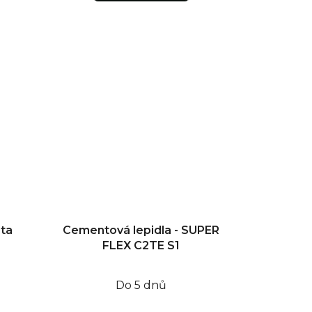
sta
Cementová lepidla - SUPER
FLEX C2TE S1
Do 5 dnů