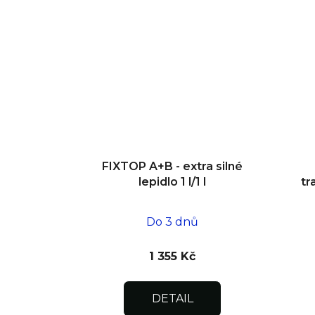
FIXTOP A+B - extra silné
lepidlo 1 l/1 l
tr
Do 3 dnů
1 355 Kč
DETAIL