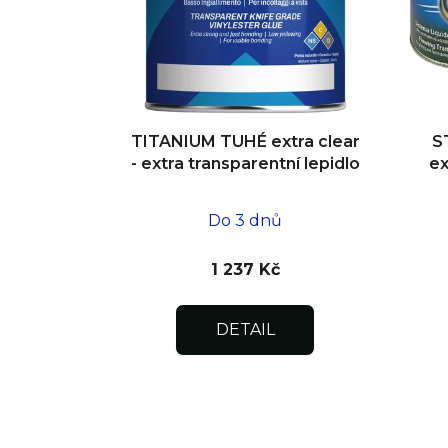
r
o
d
u
k
t
TITANIUM TUHÉ extra clear
S
- extra transparentní lepidlo
ex
ů
Do 3 dnů
1 237 Kč
DETAIL