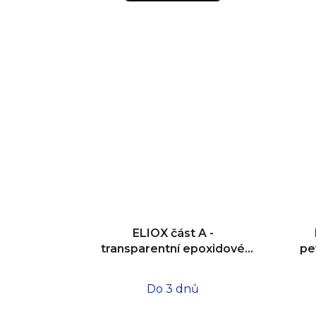
ELIOX část A -
transparentní epoxidové
pe
lepidlo 1,5 kg
Do 3 dnů