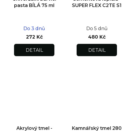
pasta BÍLÁ 75 ml
SUPER FLEX C2TE S1
Do 3 dnů
Do 5 dnů
272 Kč
480 Kč
DETAIL
DETAIL
Akrylový tmel -
Kamnářský tmel 280