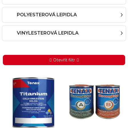
POLYESTEROVÁ LEPIDLA
VINYLESTEROVÁ LEPIDLA
Otevřít filtr
V
ý
p
i
s
p
r
o