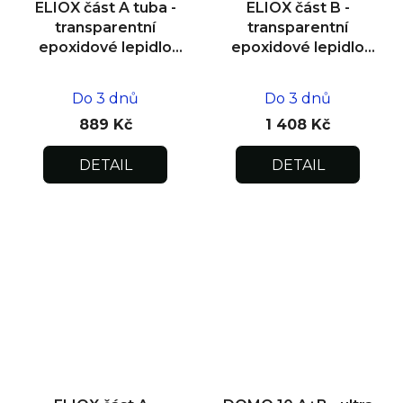
ELIOX část A tuba -
ELIOX část B -
transparentní
transparentní
epoxidové lepidlo
epoxidové lepidlo
300 g
0,75 kg
Do 3 dnů
Do 3 dnů
889 Kč
1 408 Kč
DETAIL
DETAIL