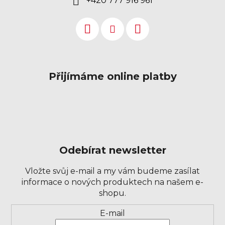
+420 777 916 961
Přijímáme online platby
Odebírat newsletter
Vložte svůj e-mail a my vám budeme zasílat
informace o nových produktech na našem e-
shopu.
Přihlášení
E-mail
k