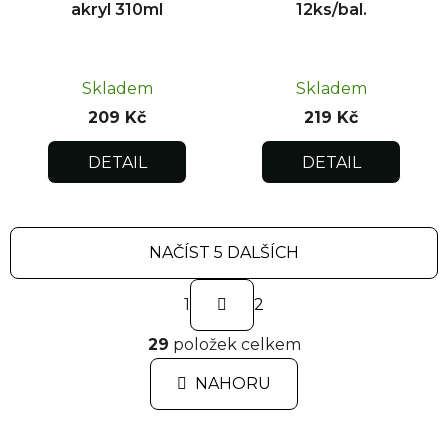
akryl 310ml
12ks/bal.
Skladem
Skladem
209 Kč
219 Kč
DETAIL
DETAIL
NAČÍST 5 DALŠÍCH
S
1
t
2
r
O
á
29
položek celkem
v
n
l
k
NAHORU
á
o
d
v
a
á