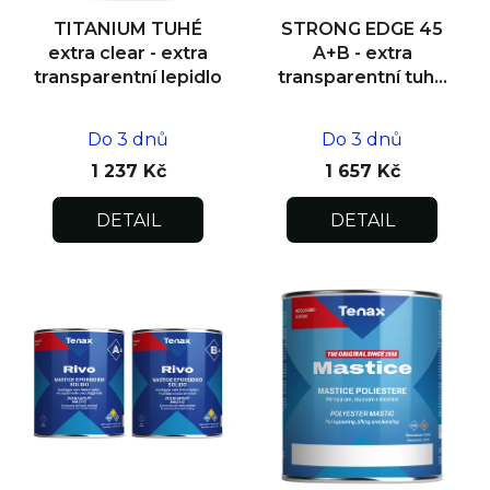
d
TITANIUM TUHÉ
STRONG EDGE 45
u
extra clear - extra
A+B - extra
k
transparentní lepidlo
transparentní tuhé
lepidlo 1 kg/0,5 kg
t
ů
Do 3 dnů
Do 3 dnů
1 237 Kč
1 657 Kč
DETAIL
DETAIL