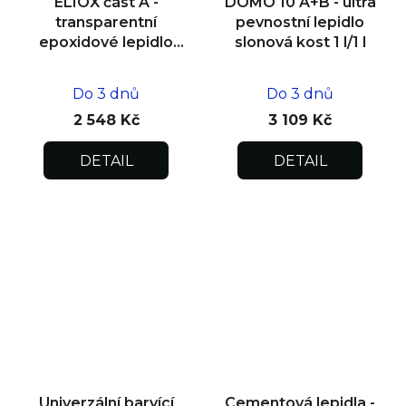
ELIOX část A -
DOMO 10 A+B - ultra
transparentní
pevnostní lepidlo
epoxidové lepidlo
slonová kost 1 l/1 l
1,5 kg
Do 3 dnů
Do 3 dnů
2 548 Kč
3 109 Kč
DETAIL
DETAIL
Univerzální barvící
Cementová lepidla -