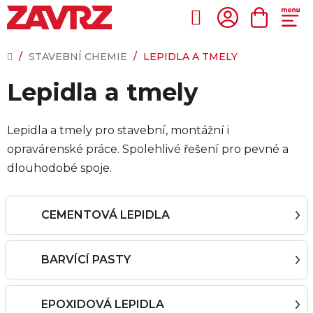
Přejít
na
Hledat
NÁKUP
obsah
KOŠÍK
DOMŮ
/
STAVEBNÍ CHEMIE
/
LEPIDLA A TMELY
Lepidla a tmely
Lepidla a tmely pro stavební, montážní i
opravárenské práce. Spolehlivé řešení pro pevné a
dlouhodobé spoje.
CEMENTOVÁ LEPIDLA
BARVÍCÍ PASTY
EPOXIDOVÁ LEPIDLA