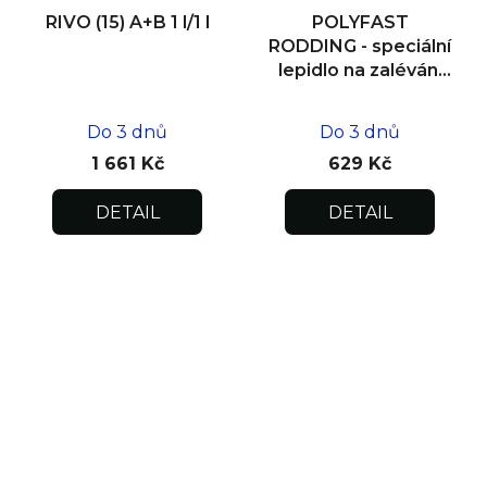
RIVO (15) A+B 1 l/1 l
POLYFAST
RODDING - speciální
lepidlo na zalévání
výztuh 1 l
Do 3 dnů
Do 3 dnů
1 661 Kč
629 Kč
DETAIL
DETAIL