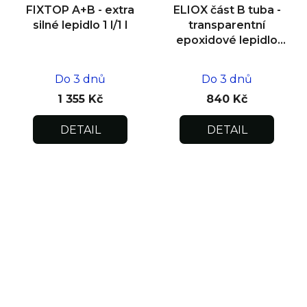
FIXTOP A+B - extra
ELIOX část B tuba -
silné lepidlo 1 l/1 l
transparentní
epoxidové lepidlo
150 g
Do 3 dnů
Do 3 dnů
1 355 Kč
840 Kč
DETAIL
DETAIL