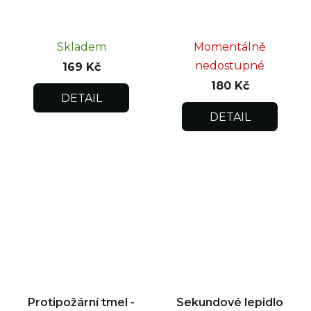
Skladem
Momentálně
nedostupné
169 Kč
180 Kč
DETAIL
DETAIL
Protipožární tmel -
Sekundové lepidlo