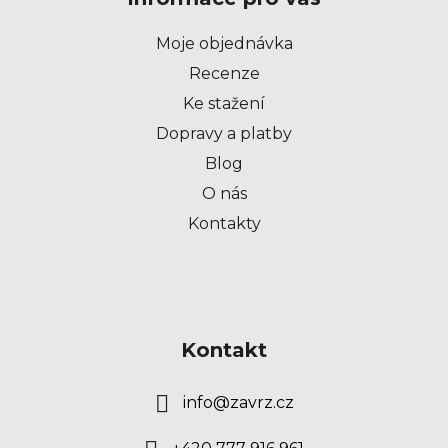
a
t
Moje objednávka
í
Recenze
Ke stažení
Dopravy a platby
Blog
O nás
Kontakty
Kontakt
info
@
zavrz.cz