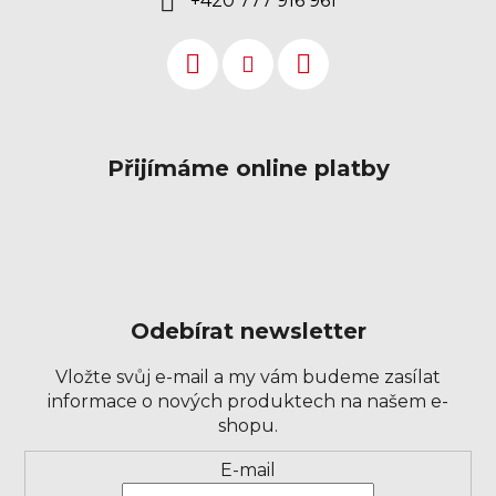
+420 777 916 961
Přijímáme online platby
Odebírat newsletter
Vložte svůj e-mail a my vám budeme zasílat
informace o nových produktech na našem e-
shopu.
Přihlášení
E-mail
k