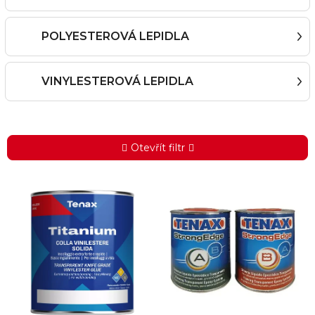
POLYESTEROVÁ LEPIDLA
VINYLESTEROVÁ LEPIDLA
Otevřít filtr
V
ý
p
i
s
p
r
o