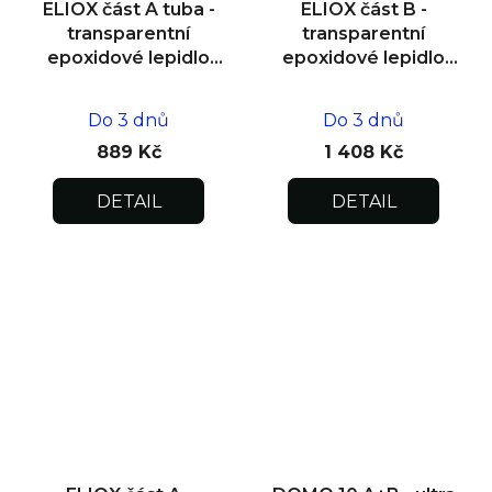
ELIOX část A tuba -
ELIOX část B -
transparentní
transparentní
epoxidové lepidlo
epoxidové lepidlo
300 g
0,75 kg
Do 3 dnů
Do 3 dnů
889 Kč
1 408 Kč
DETAIL
DETAIL