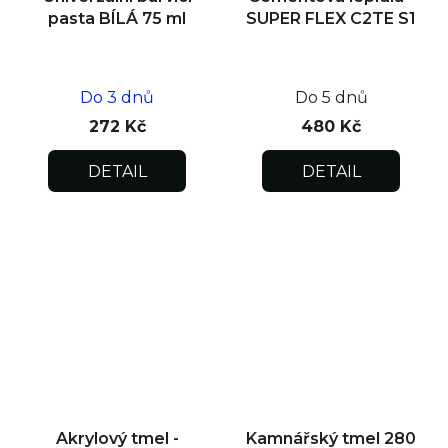
pasta BÍLÁ 75 ml
SUPER FLEX C2TE S1
Do 3 dnů
Do 5 dnů
272 Kč
480 Kč
DETAIL
DETAIL
Akrylový tmel -
Kamnářský tmel 280