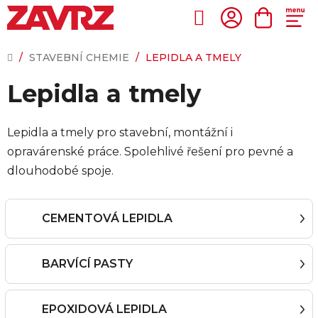
Přejít
na
Hledat
NÁKUP
obsah
KOŠÍK
DOMŮ
/
STAVEBNÍ CHEMIE
/
LEPIDLA A TMELY
Lepidla a tmely
Lepidla a tmely pro stavební, montážní i
opravárenské práce. Spolehlivé řešení pro pevné a
dlouhodobé spoje.
CEMENTOVÁ LEPIDLA
BARVÍCÍ PASTY
EPOXIDOVÁ LEPIDLA