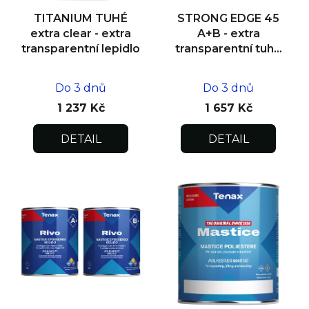
d
TITANIUM TUHÉ
STRONG EDGE 45
u
extra clear - extra
A+B - extra
k
transparentní lepidlo
transparentní tuhé
lepidlo 1 kg/0,5 kg
t
ů
Do 3 dnů
Do 3 dnů
1 237 Kč
1 657 Kč
DETAIL
DETAIL