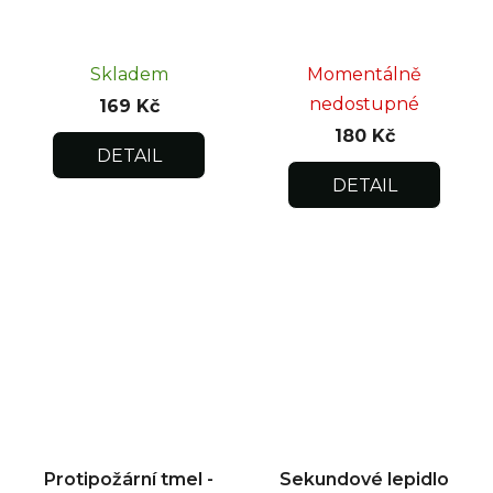
Skladem
Momentálně
nedostupné
169 Kč
180 Kč
DETAIL
DETAIL
Protipožární tmel -
Sekundové lepidlo