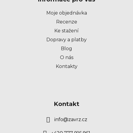
a
t
Moje objednávka
í
Recenze
Ke stažení
Dopravy a platby
Blog
O nás
Kontakty
Kontakt
info
@
zavrz.cz