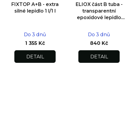
FIXTOP A+B - extra
ELIOX část B tuba -
silné lepidlo 1 l/1 l
transparentní
epoxidové lepidlo
150 g
Do 3 dnů
Do 3 dnů
1 355 Kč
840 Kč
DETAIL
DETAIL