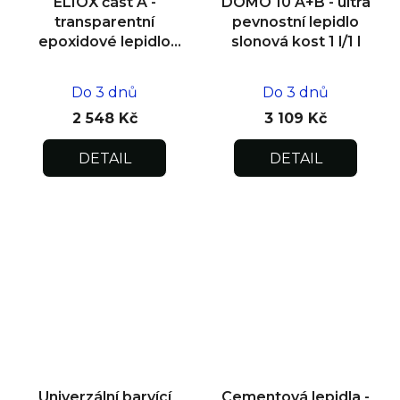
ELIOX část A -
DOMO 10 A+B - ultra
transparentní
pevnostní lepidlo
epoxidové lepidlo
slonová kost 1 l/1 l
1,5 kg
Do 3 dnů
Do 3 dnů
2 548 Kč
3 109 Kč
DETAIL
DETAIL
Univerzální barvící
Cementová lepidla -