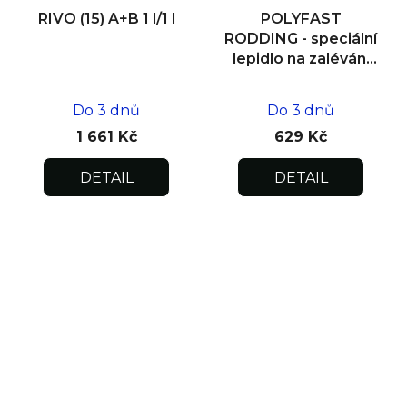
RIVO (15) A+B 1 l/1 l
POLYFAST
RODDING - speciální
lepidlo na zalévání
výztuh 1 l
Do 3 dnů
Do 3 dnů
1 661 Kč
629 Kč
DETAIL
DETAIL