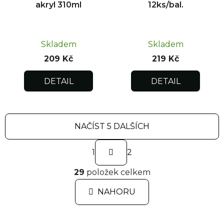
akryl 310ml
12ks/bal.
Skladem
Skladem
209 Kč
219 Kč
DETAIL
DETAIL
NAČÍST 5 DALŠÍCH
S
1
t
2
r
O
á
29
položek celkem
v
n
l
k
NAHORU
á
o
d
v
a
á