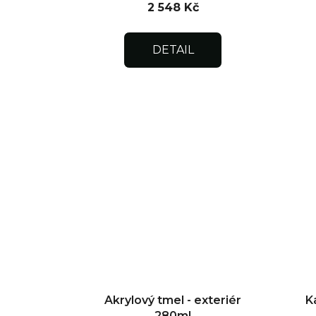
2 548 Kč
DETAIL
Akrylový tmel - exteriér
K
280ml