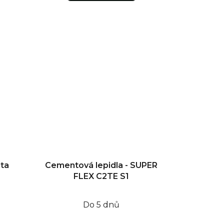
sta
Cementová lepidla - SUPER
FLEX C2TE S1
Do 5 dnů