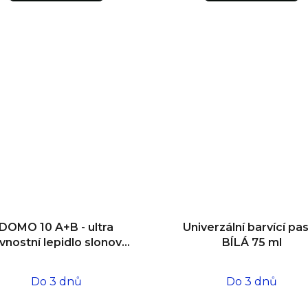
DOMO 10 A+B - ultra
Univerzální barvící pa
vnostní lepidlo slonová
BÍLÁ 75 ml
kost 1 l/1 l
Do 3 dnů
Do 3 dnů