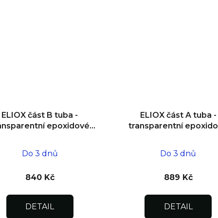
ELIOX část B tuba -
ELIOX část A tuba -
ansparentní epoxidové
transparentní epoxid
lepidlo 150 g
lepidlo 300 g
Do 3 dnů
Do 3 dnů
840 Kč
889 Kč
DETAIL
DETAIL