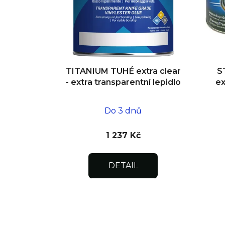
r
o
d
u
k
t
TITANIUM TUHÉ extra clear
S
- extra transparentní lepidlo
ex
ů
Do 3 dnů
1 237 Kč
DETAIL