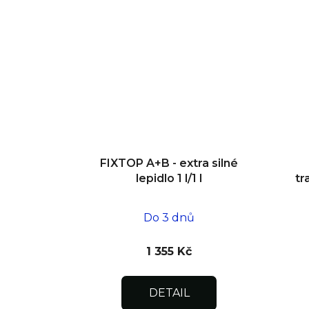
FIXTOP A+B - extra silné
lepidlo 1 l/1 l
tr
Do 3 dnů
1 355 Kč
DETAIL