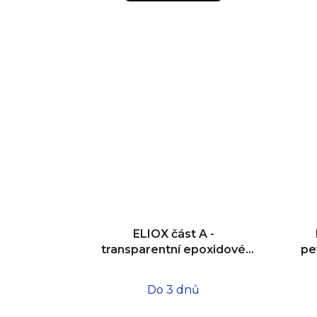
ELIOX část A -
transparentní epoxidové
pe
lepidlo 1,5 kg
Do 3 dnů