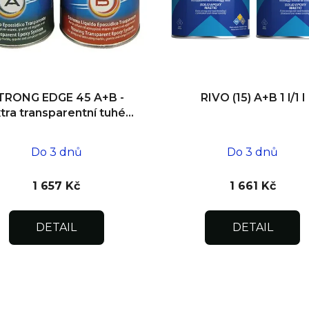
TRONG EDGE 45 A+B -
RIVO (15) A+B 1 l/1 l
tra transparentní tuhé
lepidlo 1 kg/0,5 kg
Do 3 dnů
Do 3 dnů
1 657 Kč
1 661 Kč
DETAIL
DETAIL