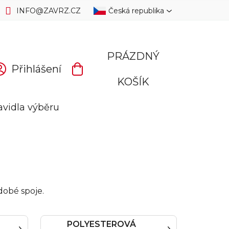
INFO
@
ZAVRZ.CZ
Česká republika
PRÁZDNÝ
Přihlášení
NÁKUPNÍ
KOŠÍK
KOŠÍK
avidla výběru
dobé spoje.
POLYESTEROVÁ