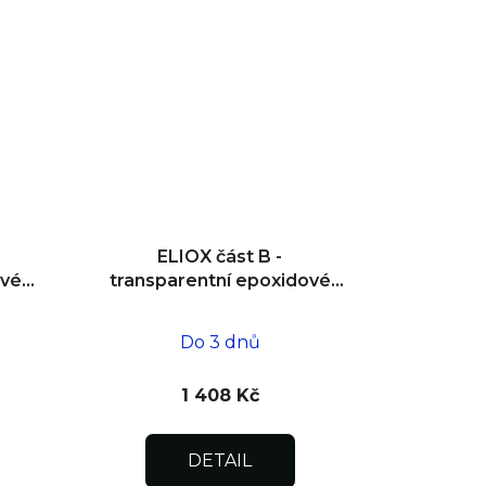
ELIOX část B -
ové
transparentní epoxidové
lepidlo 0,75 kg
Do 3 dnů
1 408 Kč
DETAIL