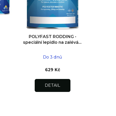
t
ů
POLYFAST RODDING -
speciální lepidlo na zalévání
výztuh 1 l
Do 3 dnů
629 Kč
DETAIL