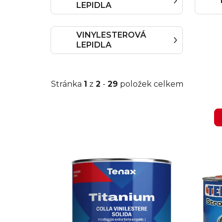
LEPIDLA
VINYLESTEROVÁ
LEPIDLA
Stránka
1
z
2
-
29
položek celkem
V
ý
p
i
s
p