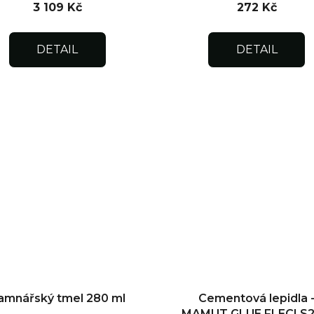
3 109 Kč
272 Kč
DETAIL
DETAIL
amnářský tmel 280 ml
Cementová lepidla 
MAMUT GLUE FLECI S2