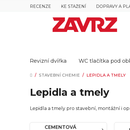
Přejít
RECENZE
KE STAŽENÍ
DOPRAVY A PL
na
obsah
Revizní dvířka
WC tlačítka pod ob
DOMŮ
/
STAVEBNÍ CHEMIE
/
LEPIDLA A TMELY
Lepidla a tmely
Lepidla a tmely pro stavební, montážní i o
CEMENTOVÁ