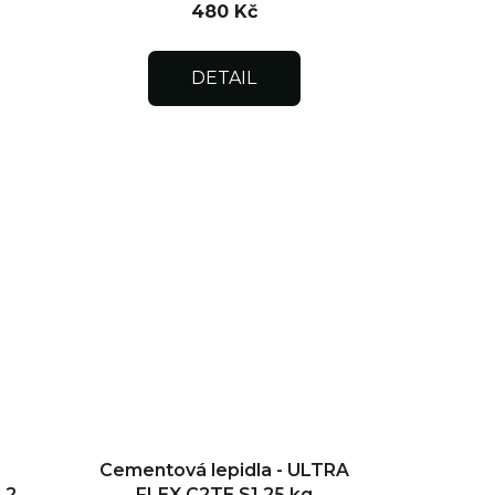
480 Kč
DETAIL
-
Cementová lepidla - ULTRA
 20
FLEX C2TE S1 25 kg