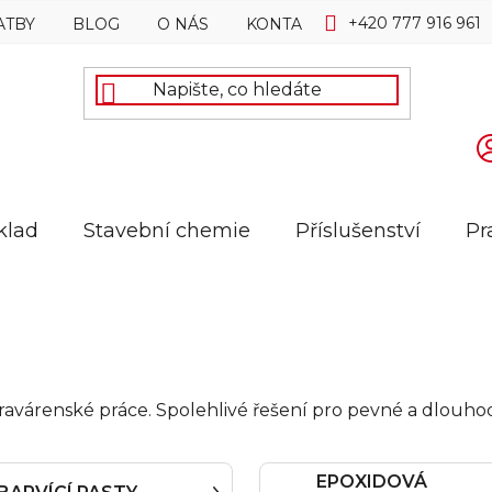
+420 777 916 961
ATBY
BLOG
O NÁS
KONTAKTY
klad
Stavební chemie
Příslušenství
Pr
pravárenské práce. Spolehlivé řešení pro pevné a dlouho
EPOXIDOVÁ